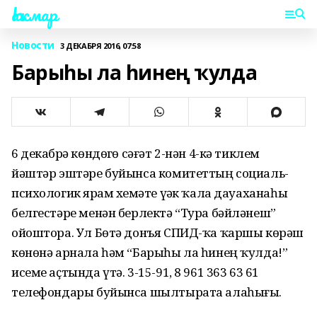
Һаҡмар
Новости
3 ДЕКАБРЯ 2016, 07:58
Барыһы ла һинең ҡулда
6 декабрҙә көндөҙгө сәғәт 2-нән 4-кә тиклем
йәштәр эштәре буйынса комитеттың социаль-
психологик ярҙам хеҙмәте үҙәк ҡала дауаханаһы
белгестәре менән берлектә “Тура бәйләнеш”
ойоштора. Ул Бөтә донъя СПИД-ҡа ҡаршы көрәш
көнөнә арнала һәм “Барыһы ла һинең ҡулда!”
исеме аҫтында үтә. 3-15-91, 8 961 363 63 61
телефондары буйынса шылтырата алаһығыҙ.