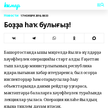
Һаҡмар
Новости
17 НОЯБРЯ 2016, 08:33
Боҙҙа һаҡ булығыҙ!
Башҡортостанда ҡышҡы миҙгелдә йылға-күлдәрҙә
хәүефһеҙлек операцияһы старт алды. Ғәҙәттән
тыш хәлдәр министрлығының республика
идаралығынан хәбәр итеүҙәренсә, был осорҙа
инспекторҙар һәм ҡотҡарыусылар һыу
объекттарында даими рейдтар уҙғарасаҡ,
мәктәптәрҙә балаларға хәүефһеҙлек тураһында
лекциялар уҡыласаҡ. Операция киләһе йылдың
яҙына тиклем дауам итәсәк.