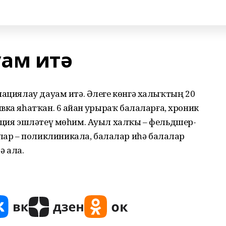
ам итә
нациялау дауам итә. Әлеге көнгә халыҡтың 20
ка яһатҡан. 6 айҙан ҙурыраҡ балаларға, хроник
нация эшләтеү мөһим. Ауыл халҡы – фельдшер-
р – поликлиникала, балалар иһә балалар
ә ала.