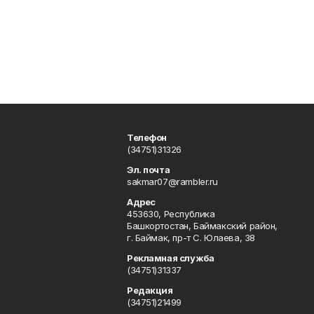
Телефон
(34751)31326
Эл. почта
sakmar07@rambler.ru
Адрес
453630, Республика
Башкортостан, Баймакский район,
г. Баймак, пр-т С. Юлаева, 38
Рекламная служба
(34751)31337
Редакция
(34751)21499