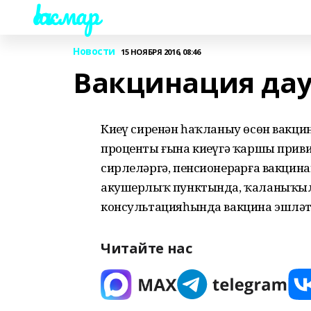
Һаҡмар
Новости
15 НОЯБРЯ 2016, 08:46
Вакцинация дау
Киҙеү сиренән һаҡланыу өсөн вакци
проценты ғына киҙеүгә ҡаршы привив
сирлеләргә, пенсионерҙарға вакци
акушерлыҡ пунктында, ҡаланыҡыла
консультацияһында вакцина эшләт
Читайте нас