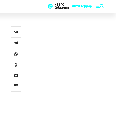
+18 °С
Антитеррор
Облачно