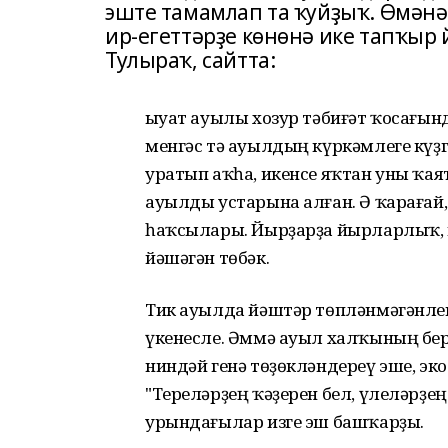
эште тамамлап та ҡуйҙыҡ. Өмәнә
ир-егеттәрҙе көнөнә ике тапҡыр
Тулыраҡ, сайтта:
Ҡыуат ауылы хозур тәбиғәт ҡосағын
менгәс тә ауылдың күркәмлеге күҙ
уратып аҡһа, икенсе яҡтан уны ҡая
ауылды устарына алған. Ә ҡарағай,
һаҡсылары. Йырҙарҙа йырларлыҡ, ш
йәшәгән төбәк.
Тик ауылда йәштәр төпләнмәгәнле
үкенесле. Әммә ауыл халҡының бе
ниндәй генә төҙөкләндереү эше, эко
"Тереләрҙең ҡәҙерен бел, үлеләрҙең
урындағылар изге эш башҡарҙы.