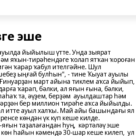
ге эше
 ауылда йыйылыш үтте. Унда зыярат
әм яҡын-тирәһендәге ҡолап ятҡан ҡороған
игән ҡарар ҡабул ителгәйне. Шул
шебеҙ ыңғай булһын", - тине Ҡыуат ауылы
Ғинуарҙан март айына тиклем аҡса йыйып,
рға ҡарап, бәлки, ал яғын ғына, бәлки,
лаһаҡ та, әүҙем, берҙәм ауылдаштар һәм
әрҙән бер миллион тирәһе аҡса йыйылды.
әл итте ауыл халҡы. Май айы башындағы ял
ренсе көндән үк күп кеше килде.
-яғын таҙалағандан һуң, кәртәләү эше
 көн һайын кәмендә 30-шар кеше килеп, ул