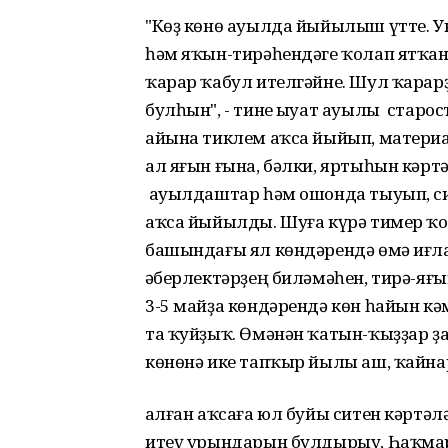
"Көҙ көнө ауылда йыйылыш үтте. 
һәм яҡын-тирәһендәге ҡолап ятҡан
ҡарар ҡабул ителгәйне. Шул ҡарар
булһын", - тине Ҡыуат ауылы стар
айына тиклем аҡса йыйып, материа
ал яғын ғына, бәлки, яртыһын кәртә
ауылдаштар һәм ошонда тыуып, си
аҡса йыйылды. Шуға күрә тимер ҡо
башындағы ял көндәрендә өмә иғлан
Ҡәберлектәрҙең биләмәһен, тирә-яғ
3-5 майҙа көндәрендә көн һайын к
та ҡуйҙыҡ. Өмәнән ҡатын-ҡыҙҙар ҙа
көнөнә ике тапҡыр йылы аш, ҡайна
Ҡалған аҡсаға юл буйы ситен кәртә
итеү урындарын булдырыу, Һаҡмар