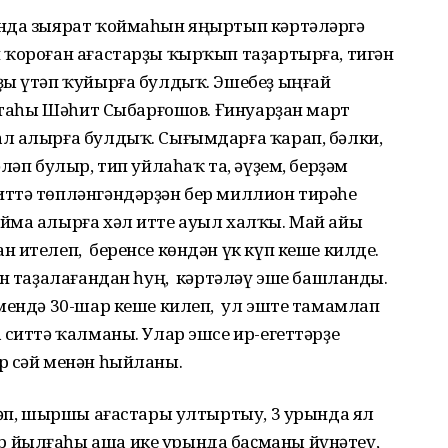
Унда зыярат ҡоймаһын яңыртып кәртәләргә
 ҡороған ағастарҙы ҡырҡып таҙартырға, тигән
ҙы үтәп ҡуйырға булдыҡ. Эшебеҙ ыңғай
остаһы Шәһит Сыбарғошов. Ғинуарҙан март
л алырға булдыҡ. Сығымдарға ҡарап, бәлки,
ләп булыр, тип уйлаһаҡ та, әүҙем, берҙәм
ттә төпләнгәндәрҙән бер миллион тирәһе
йма алырға хәл итте ауыл халҡы. Май айы
 ителеп, беренсе көндән үк күп кеше килде.
ын таҙалағандан һуң, кәртәләү эше башланды.
әмендә 30-шар кеше килеп, ул эште тамамлап
 ситтә ҡалманы. Улар эшсе ир-егеттәрҙе
р сәй менән һыйланы.
ләп, шыршы ағастары ултыртыу, 3 урында ял
 йылғаһы аша ике урында баҫманы йүнәтеү,