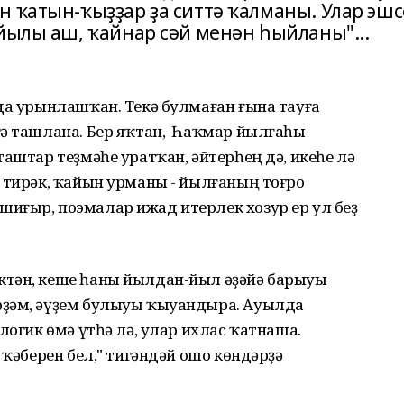
н ҡатын-ҡыҙҙар ҙа ситтә ҡалманы. Улар эшс
 йылы аш, ҡайнар сәй менән һыйланы"...
да урынлашҡан. Текә булмаған ғына тауға
гә ташлана. Бер яҡтан, Һаҡмар йылғаһы
таштар теҙмәһе уратҡан, әйтерһең дә, икеһе лә
 тирәк, ҡайын урманы - йылғаның тоғро
иғыр, поэмалар ижад итерлек хозур ер ул беҙ
ктән, кеше һаны йылдан-йыл әҙәйә барыуы
рҙәм, әүҙем булыуы ҡыуандыра. Ауылда
логик өмә үтһә лә, улар ихлас ҡатнаша.
 ҡәберен бел," тигәндәй ошо көндәрҙә