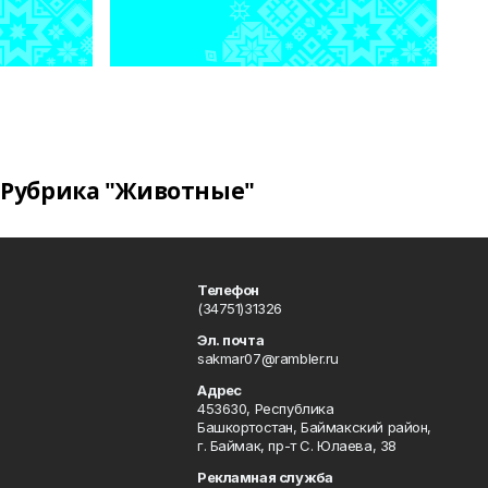
Рубрика "Животные"
Телефон
(34751)31326
Эл. почта
sakmar07@rambler.ru
Адрес
453630, Республика
Башкортостан, Баймакский район,
г. Баймак, пр-т С. Юлаева, 38
Рекламная служба