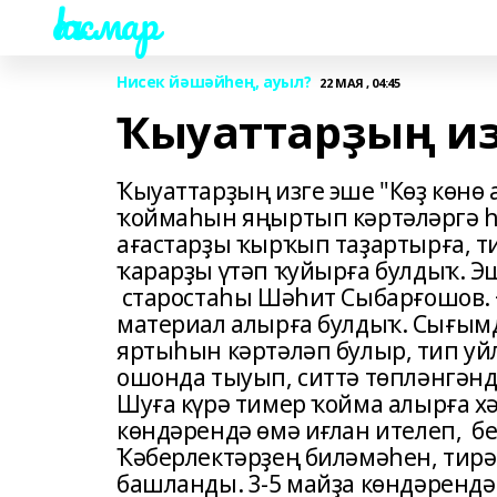
Һаҡмар
Нисек йәшәйһең, ауыл?
22 МАЯ , 04:45
Ҡыуаттарҙың из
Ҡыуаттарҙың изге эше "Көҙ көнө
ҡоймаһын яңыртып кәртәләргә һ
ағастарҙы ҡырҡып таҙартырға, т
ҡарарҙы үтәп ҡуйырға булдыҡ. Э
старостаһы Шәһит Сыбарғошов. 
материал алырға булдыҡ. Сығымда
яртыһын кәртәләп булыр, тип уй
ошонда тыуып, ситтә төпләнгәнд
Шуға күрә тимер ҡойма алырға х
көндәрендә өмә иғлан ителеп, бе
Ҡәберлектәрҙең биләмәһен, тирә
башланды. 3-5 майҙа көндәрендә