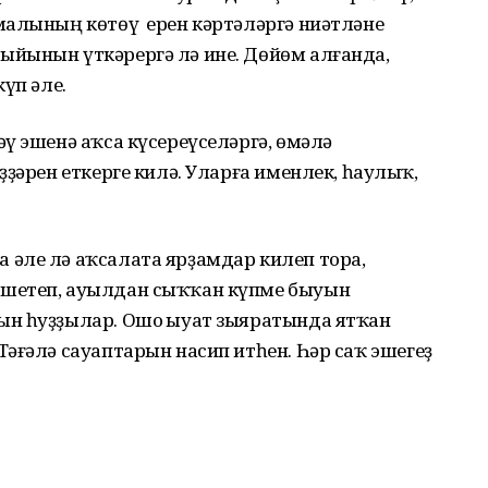
малының көтөү ерен кәртәләргә ниәтләне
йынын үткәрергә лә ине. Дөйөм алғанда,
үп әле.
ү эшенә аҡса күсереүселәргә, өмәлә
ҙҙәрен еткерге килә. Уларға именлек, һаулыҡ,
әле лә аҡсалата ярҙамдар килеп тора,
шетеп, ауылдан сыҡҡан күпме быуын
н һуҙҙылар. Ошо Ҡыуат зыяратында ятҡан
әғәлә сауаптарын насип итһен. Һәр саҡ эшегеҙ