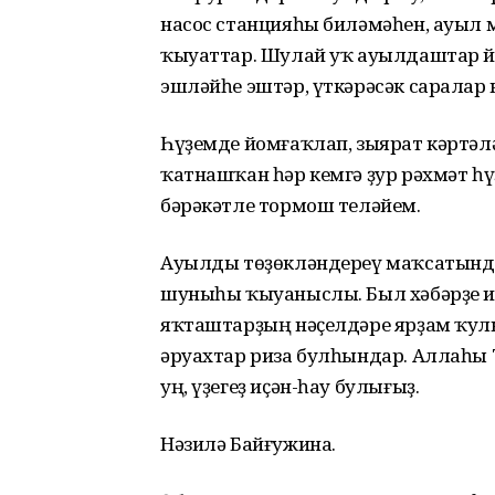
насос станцияһы биләмәһен, ауыл 
ҡыуаттар. Шулай уҡ ауылдаштар йы
эшләйһе эштәр, үткәрәсәк саралар к
Һүҙемде йомғаҡлап, зыярат кәртәлә
ҡатнашҡан һәр кемгә ҙур рәхмәт һү
бәрәкәтле тормош теләйем.
Ауылды төҙөкләндереү маҡсатында 
шуныһы ҡыуаныслы. Был хәбәрҙе и
яҡташтарҙың нәҫелдәре ярҙам ҡулы
әруахтар риза булһындар. Аллаһы Т
уң, үҙегеҙ иҫән-һау булығыҙ.
Нәзилә Байғужина.