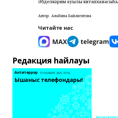
Әбделкәрим ауылы китапханасыһы
Автор:
Альбина Байзигитова
Читайте нас
Редакция һайлауы
Антитеррор
17 НОЯБРЯ 2021, 07:16
Ышаныс телефондары! 
Антитерро