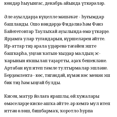
көндәр һыуынғас, декабрь айында үткәрәләр.
Әле ауылдарҙа күңелле мәшәҡәт - һуғымдар
башланды. Ошо көндәрҙә Фидәлиә һәм Фәиз
Байегетовтар Таулыҡай ауылында өмә үткәрҙе.
Ярҙамға улар туғандарын, күршеләрен әйтте.
Ир-аттар тиҙ арала үҙҙәренә тәғәйен эште
башҡарһа, уңған ҡатын-ҡыҙҙар малдың эс-
ҡарынын яҡшылап таҙартты, аҙаҡ бешекләне.
Артабан күп итеп тәмле тултырмалар эшләне.
Берҙәмлектә - көс, тигәндәй, күмәк көс менән эш
бик тиҙ һәм ыңғай булды.
Кисен, матур йолаға ярашлы, өй хужалары
өмәселәрҙе киске ашҡа әйтте. Һәр кемгә мул итеп
иттән өлөш, бишбармаҡ, ҡоротло һурпа