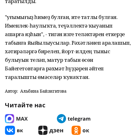
таратылды.
"Һуғымығыҙ һимеҙ булған, ите татлы булған.
Именлек-һаулыҡта, теүәллектә ҡыуанып
ашарға яҙһын", - тигән изге теләктәрен еткерҙе
табынға йыйылыусылар. Рәхәтләнеп аралашып,
хәтирәләргә бирелеп, йорт-илдең тыныс
булыуын теләп, матур табын өсөн
Байегетовтарға рәхмәт һүҙҙәрен әйтеп
таралышты өмәселәр ҡунаҡтан.
Автор:
Альбина Байзигитова
Читайте нас