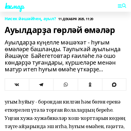
Һаҡмар
Нисек йәшәйһең, ауыл?
11 ДЕКАБРЯ 2025, 11:20
Ауылдарҙа гөрләй өмәләр
Ауылдарҙа күңелле мәшәҡәт - һуғым
өмәләре башланды. Таулыҡай ауылында
йәшәүсе Байегетовтар ғаиләһе лә ошо
көндәрҙә туғандары, күршеләре менән
матур итеп һуғым өмәһе үткәрҙе...
Һуғым һуйыу - борондан килгән һәм бөгөн еренә
еткерелеп үтәлә торған йолаларҙың береһе.
Уңған хужа-хужабикәләр ҡош-ҡорттарын көҙҙөң
тәүге айҙарында эш итһә, һуғым өмәһен, ғәҙәттә,