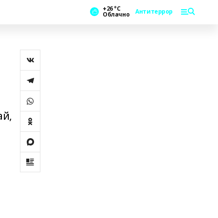
+26 °С
Антитеррор
Облачно
ай,