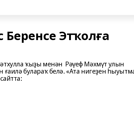
 Беренсе Этҡолға
Фәтхулла ҡыҙы менән Рәүеф Мәхмүт улын
 ғаилә булараҡ белә. «Ата нигеҙен һыуытм
сайтта:
!