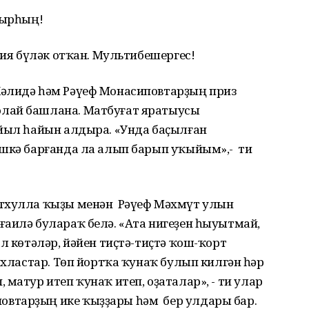
лырһың!
ция бүләк отҡан. Мультибешергес!
Хәлидә һәм Рәүеф Монасиповтарҙың приз
лай башлана. Матбуғат яратыусы
 йыл һайын алдыра. «Унда баҫылған
Эшкә барғанда ла алып барып уҡыйым»,- ти
тхулла ҡыҙы менән Рәүеф Мәхмүт улын
ғаилә булараҡ белә. «Ата нигеҙен һыуытмай,
л көтәләр, йәйен тиҫтә-тиҫтә ҡош-ҡорт
ихластар. Төп йортҡа ҡунаҡ булып килгән һәр
матур итеп ҡунаҡ итеп, оҙаталар», - ти улар
втарҙың ике ҡыҙҙары һәм бер улдары бар.