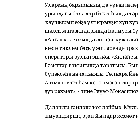
Уларҙың барыһының да үҙ ғаиләлә
урындағы балалар баҡсаһында тәр
ҡаушырып өйҙә ултырыуҙы хуп күр
шәхси магазиндарында һатыусы бу
«Алға» колхозында эшләй, хужалы
көҙгә тиклем баҫыу эштәрендә тра
операторы булып эшләй. «Киләһе 
Гәзиттәр ваҡытында таратыла. Бын
бүлексәһе начальнигы Гөлнара Йә
Азаматоваға һәм көтөлмәгән сюрпр
ҙур рәхмәт», - тине Рәүеф Монасипов
Даланлы ғаиләне ҡотлайбыҙ! Муль
ҡыуандырып, оҙаҡ йылдар хеҙмәт и