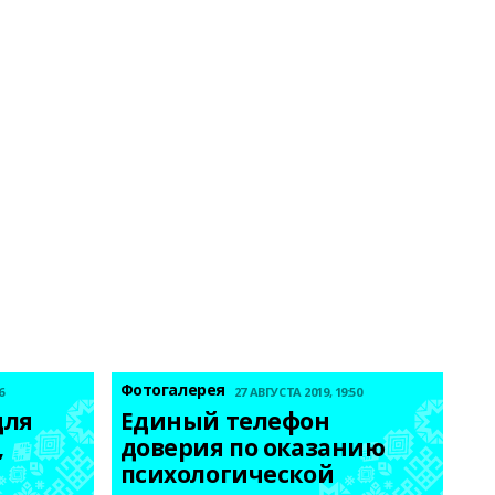
Фотогалерея
6
27 АВГУСТА 2019, 19:50
ля 
Единый телефон 
 
доверия по оказанию 
психологической 