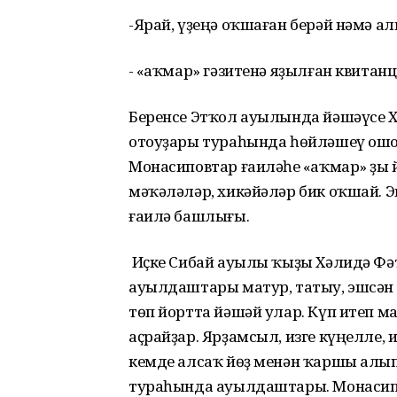
-Ярай, үҙеңә оҡшаған берәй нәмә а
- «Һаҡмар» гәзитенә яҙылған квитан
Беренсе Этҡол ауылында йәшәүсе 
отоуҙары тураһында һөйләшеү ошо
Монасиповтар ғаиләһе «Һаҡмар» ҙы
мәҡәләләр, хикәйәләр бик оҡшай. 
ғаилә башлығы.
Иҫке Сибай ауылы ҡыҙы Хәлидә Фә
ауылдаштары матур, татыу, эшсән 
төп йортта йәшәй улар. Күп итеп ма
аҫрайҙар. Ярҙамсыл, изге күңелле, 
кемде алсаҡ йөҙ менән ҡаршы алып, 
тураһында ауылдаштары. Монасипо