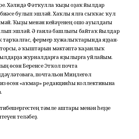
ре. Хәлидә Фәтҡулла ҡыҙы оҙаҡ йылдар
биәсе булып эшләй. Хаҡлы ялға сыҡҡас ҡул
мәй. Ҡыҙы менән кейәүенең ошо ауылдағы
лып эшләй. Ә ғаилә башлығы байтаҡ йылдар
ҡ тарҡалғас, фермер хужалыҡтарында яҙҙан-
кторсы, ә ҡыштарын мәктәптә ҡаҙанлыҡ
йылдарҙа журналдарға яҙылырға уйлайым.
ың өсөн Беренсе Этҡол почта
ндәүләтоваға, почтальон Миңлегөл
из өсөн «Һаҡмар» редакцияһы коллективына
.
тибешергестең тәмле аштары менән һеҙҙе
теүен теләбеҙ.