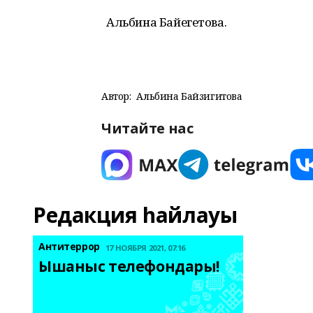
Альбина Байегетова.
Автор:
Альбина Байзигитова
Читайте нас
Редакция һайлауы
Антитеррор
17 НОЯБРЯ 2021, 07:16
Ышаныс телефондары! 