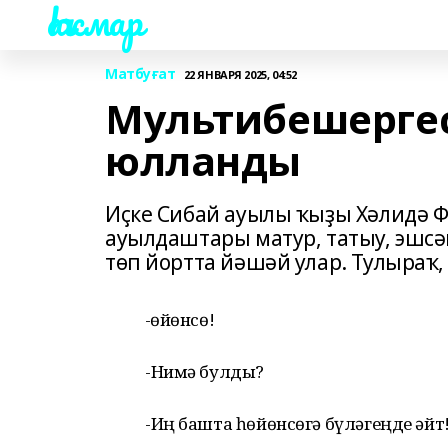
Һаҡмар
Матбуғат
22 ЯНВАРЯ 2025, 04:52
Мультибешергес
юлланды
Иҫке Сибай ауылы ҡыҙы Хәлидә 
ауылдаштары матур, татыу, эшсән
төп йортта йәшәй улар. Тулыраҡ, 
-Һөйөнсө!
-Нимә булды?
-Иң башта һөйөнсөгә бүләгеңде әйт