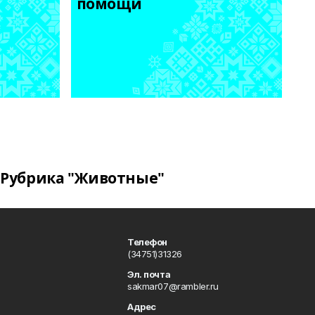
помощи
Рубрика "Животные"
Телефон
(34751)31326
Эл. почта
sakmar07@rambler.ru
Адрес