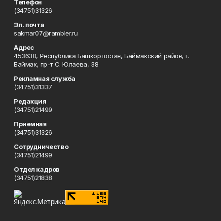
Телефон
(34751)31326
Эл. почта
sakmar07@rambler.ru
Адрес
453630, Республика Башкортостан, Баймакский район, г.
Баймак, пр-т С. Юлаева, 38
Рекламная служба
(34751)31337
Редакция
(34751)21499
Приемная
(34751)31326
Сотрудничество
(34751)21499
Отдел кадров
(34751)21838