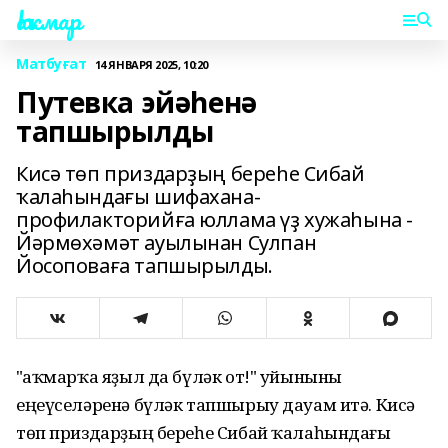
Һаҡмар
Матбуғат
14 ЯНВАРЯ 2025, 10:20
Путевка эйәһенә
тапшырылды
Кисә төп приздарҙың береһе Сибай
ҡалаһындағы шифахана-
профилакторийға юллама үҙ хужаһына -
Йәрмөхәмәт ауылынан Сулпан
Йосоповаға тапшырылды.
"Һаҡмарҡа яҙыл да бүләк от!" уйыныны
еңеүселәренә бүләк тапшырыу дауам итә. Кисә
төп приздарҙың береһе Сибай ҡалаһындағы