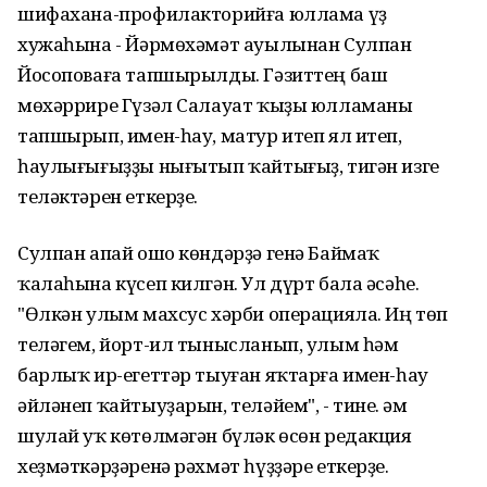
шифахана-профилакторийға юллама үҙ
хужаһына - Йәрмөхәмәт ауылынан Сулпан
Йосоповаға тапшырылды. Гәзиттең баш
мөхәррире Гүзәл Салауат ҡыҙы юлламаны
тапшырып, имен-һау, матур итеп ял итеп,
һаулығығыҙҙы нығытып ҡайтығыҙ, тигән изге
теләктәрен еткерҙе.
Сулпан апай ошо көндәрҙә генә Баймаҡ
ҡалаһына күсеп килгән. Ул дүрт бала әсәһе.
"Өлкән улым махсус хәрби операцияла. Иң төп
теләгем, йорт-ил тынысланып, улым һәм
барлыҡ ир-егеттәр тыуған яҡтарға имен-һау
әйләнеп ҡайтыуҙарын, теләйем", - тине. Һәм
шулай уҡ көтөлмәгән бүләк өсөн редакция
хеҙмәткәрҙәренә рәхмәт һүҙҙәре еткерҙе.