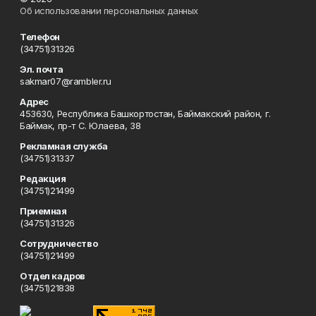
Об использовании персональных данных
Телефон
(34751)31326
Эл. почта
sakmar07@rambler.ru
Адрес
453630, Республика Башкортостан, Баймакский район, г.
Баймак, пр-т С. Юлаева, 38
Рекламная служба
(34751)31337
Редакция
(34751)21499
Приемная
(34751)31326
Сотрудничество
(34751)21499
Отдел кадров
(34751)21838