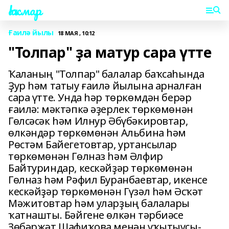
Һаҡмар
Ғаилә йылы
18 МАЯ , 10:12
"Толпар" ҙа матур сара үтте
Ҡаланың "Толпар" балалар баҡсаһында
Ҙур һәм татыу ғаилә йылына арналған
сара үтте. Унда һәр төркөмдән берәр
ғаилә: мәктәпкә әҙерлек төркөмөнән
Гөлсәсәк һәм Илнур Әбүбәкировтар,
өлкәндәр төркөмөнән Альбина һәм
Рөстәм Байегетовтар, уртансылар
төркөмөнән Гөлназ һәм Әлфир
Байтуриндар, кескәйҙәр төркөмөнән
Гөлназ һәм Рәфил Буранбаевтар, икенсе
кескәйҙәр төркөмөнән Гүзәл һәм Әсҡәт
Мәжитовтар һәм уларҙың балалары
ҡатнашты. Бәйгене өлкән тәрбиәсе
Зөбәржәт Шафиҡова менән уҡытыусы-