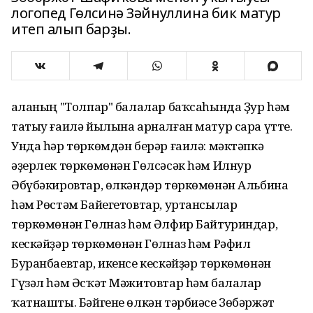
логопед Гөлсинә Зәйнуллина бик матур
итеп алып барҙы.
Ҡаланың "Толпар" балалар баҡсаһында Ҙур һәм
татыу ғаилә йылына арналған матур сара үтте.
Унда һәр төркөмдән берәр ғаилә: мәктәпкә
әҙерлек төркөмөнән Гөлсәсәк һәм Илнур
Әбүбәкировтар, өлкәндәр төркөмөнән Альбина
һәм Рөстәм Байегетовтар, уртансылар
төркөмөнән Гөлназ һәм Әлфир Байтуриндар,
кескәйҙәр төркөмөнән Гөлназ һәм Рәфил
Буранбаевтар, икенсе кескәйҙәр төркөмөнән
Гүзәл һәм Әсҡәт Мәжитовтар һәм балалар
ҡатнашты. Бәйгене өлкән тәрбиәсе Зөбәржәт