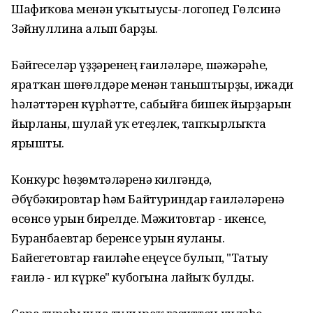
Шафиҡова менән уҡытыусы-логопед Гөлсинә
Зәйнуллина алып барҙы.
Бәйгеселәр үҙҙәренең ғаиләләре, шәжәрәһе,
яратҡан шөғөлдәре менән таныштырҙы, ижади
һәләттәрен күрһәтте, сабыйға бишек йырҙарын
йырланы, шулай уҡ етеҙлек, тапҡырлыҡта
ярышты.
Конкурс һөҙөмтәләренә килгәндә,
Әбүбәкировтар һәм Байтуриндар ғаиләләренә
өсөнсө урын бирелде. Мәжитовтар - икенсе,
Буранбаевтар беренсе урын яуланы.
Байегетовтар ғаиләһе еңеүсе булып, "Татыу
ғаилә - ил күрке" кубогына лайыҡ булды.