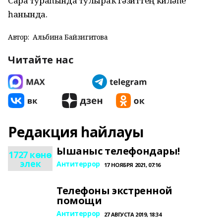
Сара тураһында тулыраҡ гәзиттең киләһе
һанында.
Автор:
Альбина Байзигитова
Читайте нас
Редакция һайлауы
Ышаныс телефондары!
1727 көнө
элек
Антитеррор
17 НОЯБРЯ 2021, 07:16
Телефоны экстренной
помощи
Антитеррор
27 АВГУСТА 2019, 18:34