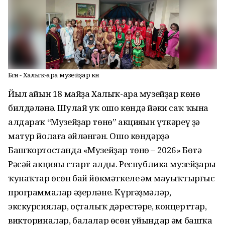
Бөгөн - Халыҡ-ара музейҙар көнө
Йыл һайын 18 майҙа Халыҡ-ара музейҙар көнө
билдәләнә. Шулай уҡ ошо көндә йәки саҡ ҡына
алдараҡ “Музейҙар төнө” акцияһын үткәреү ҙә
матур йолаға әйләнгән. Ошо көндәрҙә
Башҡортостанда «Музейҙар төнө – 2026» Бөтә
Рәсәй акцияһы старт алды. Республика музейҙары
ҡунаҡтар өсөн бай йөкмәткеле һәм мауыҡтырғыс
программалар әҙерләне. Күргәҙмәләр,
экскурсиялар, оҫталыҡ дәрестәре, концерттар,
викториналар, балалар өсөн уйындар һәм башҡа