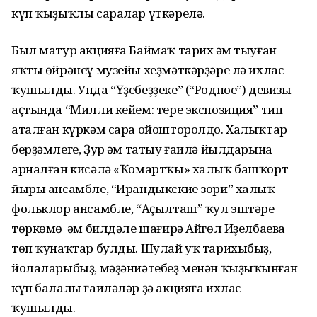
күп ҡыҙыҡлы саралар үткәрелә.
Был матур акцияға Баймаҡ тарих һәм тыуған
яҡты өйрәнеү музейы хеҙмәткәрҙәре лә ихлас
ҡушылды. Унда “Үҙебеҙҙеке” (“Родное”) девизы
аҫтында “Милли кейем: тере экспозиция” тип
аталған күркәм сара ойошторолдо. Халыҡтар
берҙәмлеге, Ҙур һәм татыу ғаилә йылдарына
арналған кисәлә «Ҡомартҡы» халыҡ башҡорт
йыры ансамбле, “Ирандыкские зори” халыҡ
фольклор ансамбле, “Аҫылташ” ҡул эштәре
төркөмө һәм билдәле шағирә Айгөл Иҙелбаева
төп ҡунаҡтар булды. Шулай уҡ тарихыбыҙ,
йолаларыбыҙ, мәҙәниәтебеҙ менән ҡыҙыҡһынған
күп балалы ғаиләләр ҙә акцияға ихлас
ҡушылды.