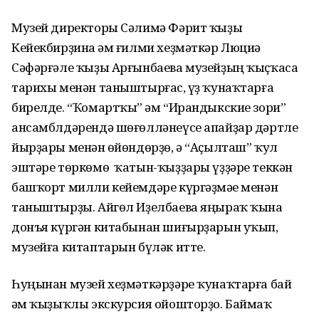
Музей директоры Сәлимә Фәрит ҡыҙы
Кейекбирҙина һәм ғилми хеҙмәткәр Люциә
Сәфәрғәле ҡыҙы Арғынбаева музейҙың ҡыҫҡаса
тарихы менән таныштырғас, һүҙ ҡунаҡтарға
бирелде. “Ҡомартҡы” һәм “Ирандыкские зори”
ансамблдәрендә шөғөлләнеүсе апайҙар дәртле
йырҙары менән һөйөндөрҙө, ә “Аҫылташ” ҡул
эштәре төркөмө ҡатын-ҡыҙҙары үҙҙәре теккән
башҡорт милли кейемдәре күргәҙмәһе менән
таныштырҙы. Айгөл Иҙелбаева яңыраҡ ҡына
донъя күргән китабынан шиғырҙарын уҡып,
музейға китаптарын бүләк итте.
Һуңынан музей хеҙмәткәрҙәре ҡунаҡтарға бай
һәм ҡыҙыҡлы экскурсия ойошторҙо. Баймаҡ