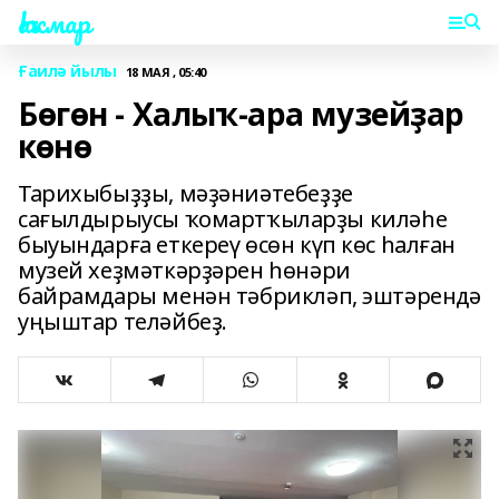
Һаҡмар
Ғаилә йылы
18 МАЯ , 05:40
Бөгөн - Халыҡ-ара музейҙар
көнө
Тарихыбыҙҙы, мәҙәниәтебеҙҙе
сағылдырыусы ҡомартҡыларҙы киләһе
быуындарға еткереү өсөн күп көс һалған
музей хеҙмәткәрҙәрен һөнәри
байрамдары менән тәбрикләп, эштәрендә
уңыштар теләйбеҙ.