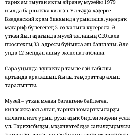
тарих һәм тыуған яҡты өйрәнеү музейы 1979
йылда барлыҡҡа килгән. Ул тәүҙә хәҙерге
Введенский храм бинаһында урынлаша, һуңғараҡ
мәғариф бүлегенең 3-сө ҡатына күсерелә. Ә
үткән йыл аҙағында музей ҡаланың С.Юлаев
проспекты,33 адресы буйынса эш башланы. Әле
унда 12 меңдән ашыу экспонат һаҡлана.
Сара һуңында ҡунаҡтар тәмле сәй табыны
артында аралашып, йылы тәьҫораттар алып
таралышты.
Музей – үткән менән бөгөнгөнө бәйләгән,
киләсәккә юл һалған, тарихи ҡомартҡыларҙы
һаҡлаған изге урын, рухи аҙыҡ биргән мәҙәни усаҡ
ул. Тарихыбыҙҙы, мәҙәниәтебеҙҙе сағылдырыусы
ҡомартҡыларҙы киләһе быуындарға еткереү өсөн