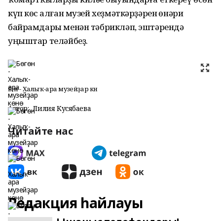
күп көс һалған музей хеҙмәткәрҙәрен һөнәри
байрамдары менән тәбрикләп, эштәрендә
уңыштар теләйбеҙ.
Бөгөн - Халыҡ-ара музейҙар көнө
Автор:
Лилия Кусябаева
Читайте нас
Редакция һайлауы