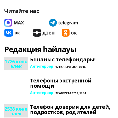
Читайте нас
Редакция һайлауы
Ышаныс телефондары!
1726 көнө
элек
Антитеррор
17 НОЯБРЯ 2021, 07:16
Телефоны экстренной
помощи
Антитеррор
27 АВГУСТА 2019, 18:34
Телефон доверия для детей,
2538 көнө
подростков, родителей
элек