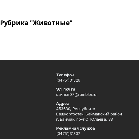
Рубрика "Животные"
Телефон
(34751)31326
Эл. почта
sakmar07@rambler.ru
Адрес
453630, Республика
Башкортостан, Баймакский район,
г. Баймак, пр-т С. Юлаева, 38
Рекламная служба
(34751)31337