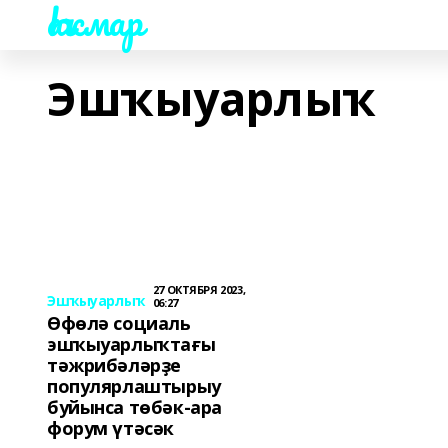
Һаҡмар
Эшҡыуарлыҡ
27 ОКТЯБРЯ 2023,
Эшҡыуарлыҡ
06:27
Өфөлә социаль
эшҡыуарлыҡтағы
тәжрибәләрҙе
популярлаштырыу
буйынса төбәк-ара
форум үтәсәк