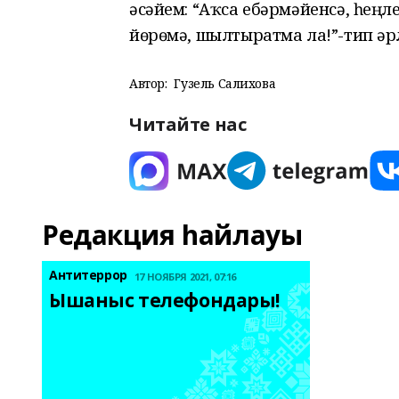
әсәйем: “Аҡса ебәрмәйенсә, һең
йөрөмә, шылтыратма ла!”-тип әр
Автор:
Гузель Салихова
Читайте нас
Редакция һайлауы
Антитеррор
17 НОЯБРЯ 2021, 07:16
Ышаныс телефондары! 