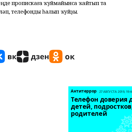
леңде пропискаға ҡуймайынса ҡайтып та
ләп, телефонды һалып ҡуйҙы.
Антитеррор
27 АВГУСТА 2019, 19:4
Телефон доверия д
детей, подростков,
родителей