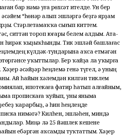
ған бар нәмә уға рөхсәт ителде. Ун бер
, әсәйем “һөнәр алып эшләргә беҙгә ярҙам
рҙы. Стәрлетамаҡҡа сығып киттем.
әс, ситтән тороп юғары белем алдым. Ата-
ән һирәк ҡыҙыҡһынды. Тик эшләй башлағас
Һеңлемдең күлдәк-тундарына аҡса етмәгән
бөтөргәнсе уҡыттылар. Бер ҡайҙа ла уҡырға
 Хәҙер әсәйҙәр һеңлемә генә түгел, ә уның
аны. Ай һайын хәлемдән килгән тиклем
номиялап, ипотекаға фатир һатып алғайным,
ыма пропискаға ҡуйып, уны яныма
ҙебеҙ ҡарарбыҙ, ә һин һеңлеңде
описка нимәгә? Килһен, эшләһен, миндә
андылар. Миңә лә 25 йәшлек кешене
һайын ебәргән аҡсамды туҡтаттым. Хәҙер