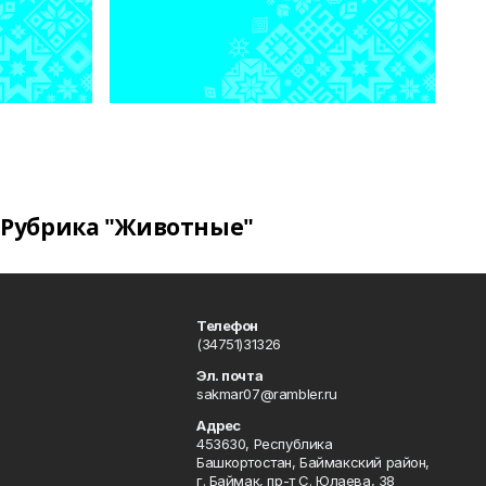
Рубрика "Животные"
Телефон
(34751)31326
Эл. почта
sakmar07@rambler.ru
Адрес
453630, Республика
Башкортостан, Баймакский район,
г. Баймак, пр-т С. Юлаева, 38