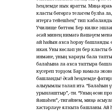
һеңлемде ныҡ яратты. Миңә ярама
класты бөтөргә теләгем булһа ла
итергә тейешһең” тип ҡабаланды
Училище бөттөм. Бер килке эшләг
әсәй минең нимәгә йәшәүем мен
ай һайын аҡса һорау башланды. 
икән. Уны көсләп ун бер класты 
инмәне, уның ҡарауы бала тапты.
балаһына ла аҡса таптыра башл
күсереп торҙом. Бар нәмәлә эко
башланды! Әсәй һеңлемде фатир
алыуымлы талап итә. “Балаһын ү
урынлаштыр”,-ти. “Уның өсөн пр
йәшәһен”,-тигәйнем, миңә асыул
хәстәрләүе ялҡыта башланы. Ай 