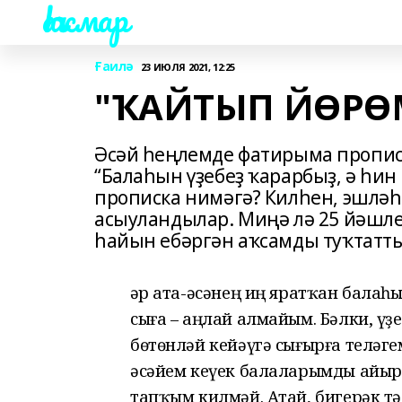
Һаҡмар
Ғаилә
23 ИЮЛЯ 2021, 12:25
"ҠАЙТЫП ЙӨРӨМӘ
Әсәй һеңлемде фатирыма пропис
“Балаһын үҙебеҙ ҡарарбыҙ, ә һин
прописка нимәгә? Килһен, эшләһ
асыуландылар. Миңә лә 25 йәшле
һайын ебәргән аҡсамды туҡтатты
Һәр ата-әсәнең иң яратҡан балаһ
сыға – аңлай алмайым. Бәлки, үҙ
бөтөнләй кейәүгә сығырға теләге
әсәйем кеүек балаларымды айыр
тапҡым килмәй. Атай, бигерәк тә 