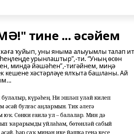
!" тине ... әсәйем
каға ҡуйып, уны яныма алыуымлы талап ит
 һеңлеңде урынлаштыр”,-ти. “Уның өсөн
ен, миндә йәшәһен”,-тигәйнем, миңә
к кешене хәстәрләүе ялҡыта башланы. Ай
м...
ы булалыр, күрәһең. Ни эшләп улай килеп
ем әсәй булғас аңлармын. Тик әлегә
м юҡ. Сөнки ғаилә ул – балалар. Мин дә
ып ҡарарымды уйлаһам, бөтөнләй сабый
әсәй, һәр саҡ минән ике йәшкә генә кесе