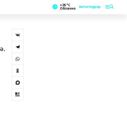
+26 °С
Антитеррор
Облачно
ә.