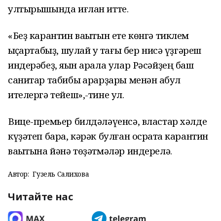
ултырышында иғлан итте.
«Беҙ карантин ваҡытын ете көнгә тиклем
ҡыҫҡартабыҙ, шулай уҡ тағы бер нисә үҙгәреш
индерәбеҙ, яҡын арала улар Рәсәйҙең баш
санитар табибы ҡарарҙары менән ҡабул
ителергә тейеш»,-тине ул.
Вице-премьер билдәләүенсә, властар хәлде
күҙәтеп бара, кәрәк булған осраҡта карантин
ваҡытына йәнә төҙәтмәләр индерелә.
Автор:
Гузель Салихова
Читайте нас