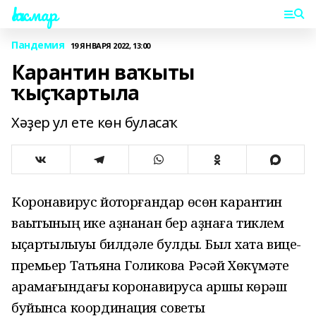
Һаҡмар
Пандемия
19 ЯНВАРЯ 2022, 13:00
Карантин ваҡыты
ҡыҫҡартыла
Хәҙер ул ете көн буласаҡ
Коронавирус йоҡторғандар өсөн карантин
ваҡытының ике аҙнанан бер аҙнаға тиклем
ҡыҫҡартылыуы билдәле булды. Был хаҡта вице-
премьер Татьяна Голикова Рәсәй Хөкүмәте
ҡарамағындағы коронавирусҡа ҡаршы көрәш
буйынса координация советы