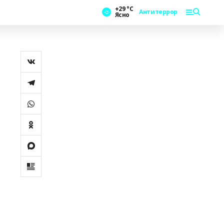
+29 °С
Антитеррор
Ясно