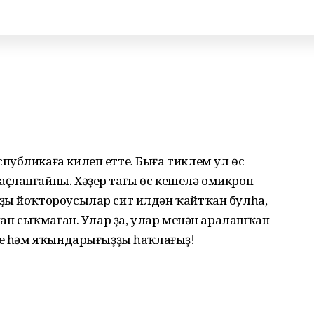
убликаға килеп етте. Быға тиклем ул өс
ҫланғайны. Хәҙер тағы өс кешелә омикрон
ҙы йоҡтороусылар сит илдән ҡайтҡан булһа,
анан сыҡмаған. Улар ҙа, улар менән аралашҡан
ҙҙе һәм яҡындарығыҙҙы һаҡлағыҙ!