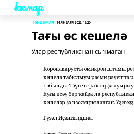
Һаҡмар
Пандемия
14 ЯНВАРЯ 2022, 15:20
Тағы өс кешелә
Улар республиканан сыҡмаған
Коронавирустың омикрон штамы респ
кешелә табылыуы рәсми рәүештә ра
табылды. Тәүге осраҡтарҙа ауырыу
һуңғы өсәү бер ҡайҙа ла республик
кешеләр ҙә изоляцияланған. Үҙеге
Гүзәл Иҫәнгилдина.
Автор:
Гузель Салихова