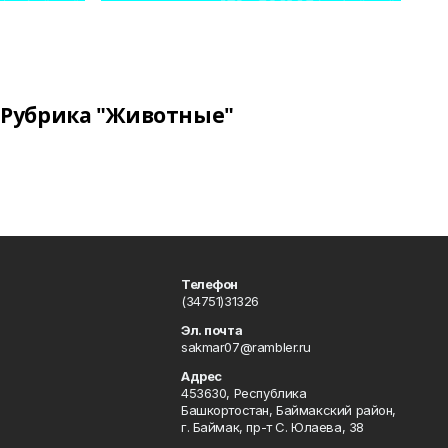
Рубрика "Животные"
Телефон
(34751)31326
Эл. почта
sakmar07@rambler.ru
Адрес
453630, Республика
Башкортостан, Баймакский район,
г. Баймак, пр-т С. Юлаева, 38