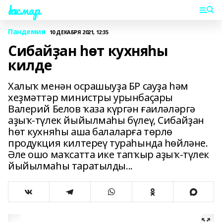
Һаҡмар
Пандемия
10 ДЕКАБРЯ 2021, 12:35
Сибайҙан һөт кухняһы
килде
Халыҡ менән осрашыуҙа БР сауҙа һәм
хеҙмәттәр министры урынбаҫары
Валерий Белов ҡаза күргән ғаиләләргә
аҙыҡ-түлек йыйылмаһы бүлеү, Сибайҙан
һөт кухняһы аша балаларға төрлө
продукция килтереү тураһында һөйләне.
Әле ошо маҡсатта ике тапҡыр аҙыҡ-түлек
йыйылмаһы таратылды...