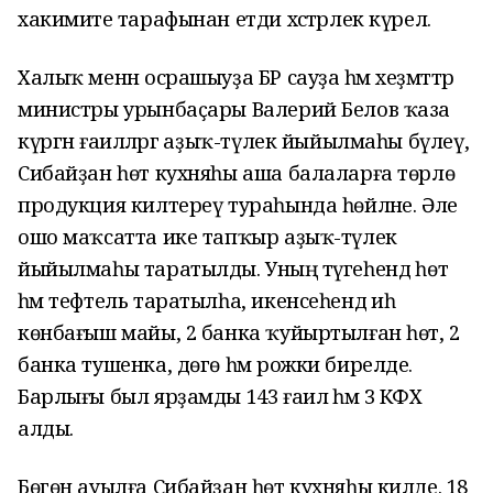
хакимиәте тарафынан етди хәстәрлек күрелә.
Халыҡ менән осрашыуҙа БР сауҙа һәм хеҙмәттәр
министры урынбаҫары Валерий Белов ҡаза
күргән ғаиләләргә аҙыҡ-түлек йыйылмаһы бүлеү,
Сибайҙан һөт кухняһы аша балаларға төрлө
продукция килтереү тураһында һөйләне. Әле
ошо маҡсатта ике тапҡыр аҙыҡ-түлек
йыйылмаһы таратылды. Уның тәүгеһендә һөт
һәм тефтель таратылһа, икенсеһендә иһә
көнбағыш майы, 2 банка ҡуйыртылған һөт, 2
банка тушенка, дөгө һәм рожки бирелде.
Барлығы был ярҙамды 143 ғаилә һәм 3 КФХ
алды.
Бөгөн ауылға Сибайҙан һөт кухняһы килде. 18