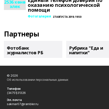
Единый телефон доверия по
2536 көнө
оказанию психологической
элек
помощи
Фотогалерея
27 АВГУСТА 2019, 19:50
Партнеры
Фотобанк
Рубрика "Еда и
журналистов РБ
напитки"
© 2026
Об использовании персональных данных
Телефон
(34751)31326
Эл. почта
sakmar07@rambler.ru