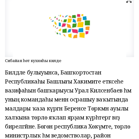
Сибайҙан һөт кухняһы килде
Билдәле булыуынса, Башҡортостан
Республикаһы Башлығы Хакимиәте етәксеһе
вазифаһын башҡарыусы Урал Килсенбаев һәм
уның командаһы менән осрашыу ваҡытында
малдары ҡаза күргән Беренсе Төркмән ауылы
халҡына төрлө яҡлап ярҙам күрһәтергә вәғәҙә
бирелгәйне. Бөгөн республика Хөкүмәте, төрлө
министрлыҡ һәм ведомстволар, район