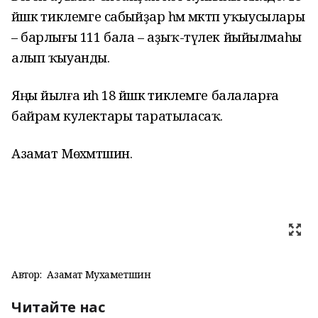
йәшкә тиклемге сабыйҙар һәм мәктәп уҡыусылары
– барлығы 111 бала – аҙыҡ-түлек йыйылмаһы
алып ҡыуанды.
Яңы йылға иһә 18 йәшкә тиклемге балаларға
байрам кулектары таратыласаҡ.
Азамат Мөхәмәтшин.
Автор:
Азамат Мухаметшин
Читайте нас