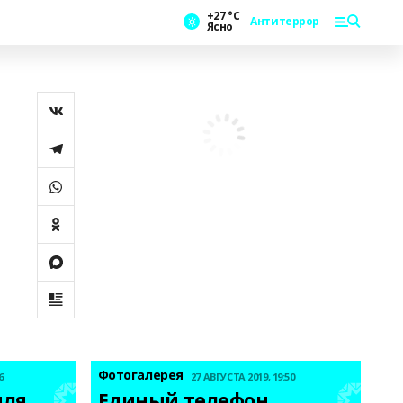
+27 °С
Антитеррор
Ясно
Фотогалерея
6
27 АВГУСТА 2019, 19:50
ля 
Единый телефон 