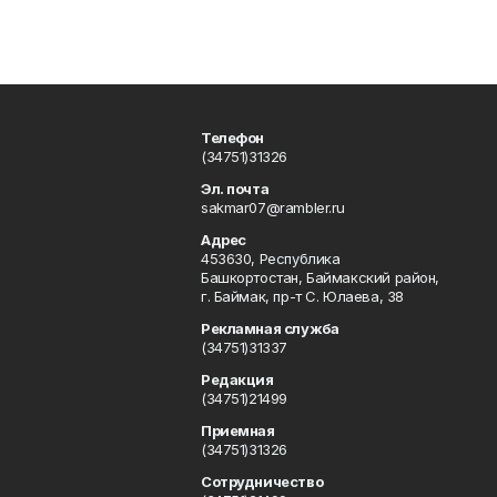
Телефон
(34751)31326
Эл. почта
sakmar07@rambler.ru
Адрес
453630, Республика
Башкортостан, Баймакский район,
г. Баймак, пр-т С. Юлаева, 38
Рекламная служба
(34751)31337
Редакция
(34751)21499
Приемная
(34751)31326
Сотрудничество