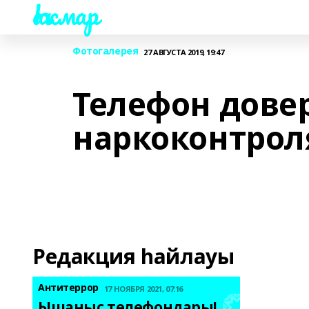
Һаҡмар
Фотогалерея
27 АВГУСТА 2019, 19:47
Телефон дове
наркоконтрол
Редакция һайлауы
Антитеррор
17 НОЯБРЯ 2021, 07:16
Ышаныс телефондары! 