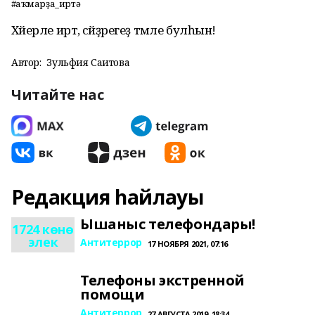
#Һаҡмарҙа_иртә
Хәйерле иртә, сәйҙәрегеҙ тәмле булһын!
Автор:
Зульфия Саитова
Читайте нас
Редакция һайлауы
Ышаныс телефондары!
1724 көнө
элек
Антитеррор
17 НОЯБРЯ 2021, 07:16
Телефоны экстренной
помощи
Антитеррор
27 АВГУСТА 2019, 18:34