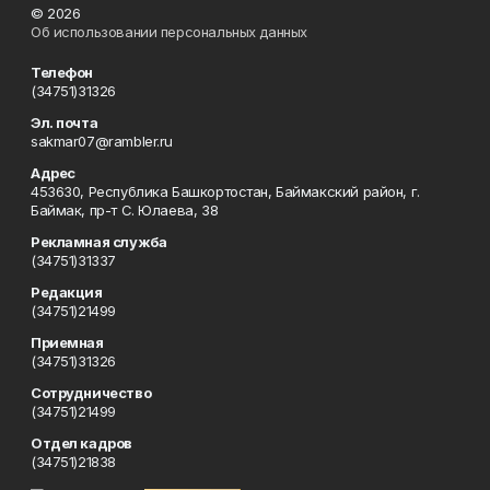
© 2026
Об использовании персональных данных
Телефон
(34751)31326
Эл. почта
sakmar07@rambler.ru
Адрес
453630, Республика Башкортостан, Баймакский район, г.
Баймак, пр-т С. Юлаева, 38
Рекламная служба
(34751)31337
Редакция
(34751)21499
Приемная
(34751)31326
Сотрудничество
(34751)21499
Отдел кадров
(34751)21838