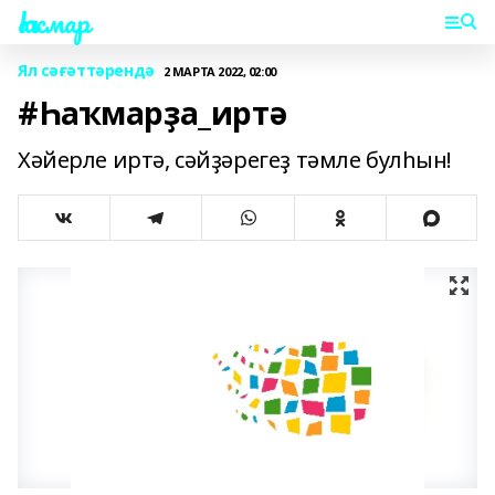
Һаҡмар
Ял сәғәттәрендә
2 МАРТА 2022, 02:00
#Һаҡмарҙа_иртә
Хәйерле иртә, сәйҙәрегеҙ тәмле булһын!