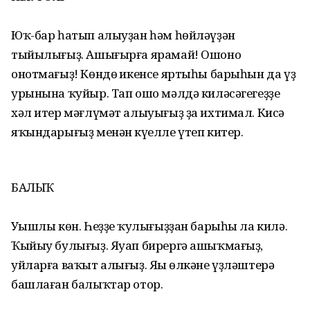
Юҡ-бар һатып алыуҙан һәм һөйләүҙән
тыйылығыҙ. Ашығырға ярамай! Ошоно
онотмағыҙ! Көндөң икенсе яртыһы барыһын да үҙ
урынына ҡуйыр. Тап ошо мәлдә киләсәгегеҙҙе
хәл итер мәғлүмәт алыуығыҙ ҙа ихтимал. Кисә
яҡындарығыҙ менән күңелле үтеп китер.
БАЛЫҠ
Уңышлы көн. Һеҙҙең ҡулығыҙҙан барыһы ла килә.
Ҡыйыу булығыҙ. Яуап бирергә ашыҡмағыҙ,
уйларға ваҡыт алығыҙ. Яңы өлкәне үҙләштерә
башлаған балыҡтар отор.