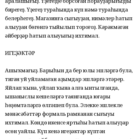
аралашығыҙ. Үҙегеҙҙе борсоған һорауҙарығыҙҙы
бирегеҙ. Үҙегеҙ тураһында күп нәмә тураһында
белерһегеҙ. Магазинға сығыуҙан, нимәлер һатып
алыуҙан бөгөнгә тыйылып тороғоҙ. Кәрәкмәгән
әйберҙәр һатып алыуығыҙ ихтимал.
ИГЕҘӘКТӘР
Ашыҡмағыҙ. Барыһын да бер юлы эшләргә була,
тигән уй уйламаған аҙымдар эшләргә этәрер.
Яйлап ҡына, уйлап ҡына алға ынтылғанда,
ышаныслы кешеләргә таянғанда юғары
һөҙөмтәләргә өлгәшеп була. Элекке эшлекле
мөнәсәбәттәр формаль рамканан сығыуы
ихтимал. Көндөң икенсе яртыһы һатып алыуҙар
өсөн уңайлы. Күп кенә игеҙәктәр күптән