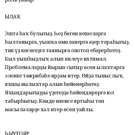
ЫЛАҠ
Эштә һаҡ булығыҙ. Һеҙ бөгөн кешеләргә
һылтанырға, уңышҡа өмөләнергә әҙер тораһығыҙ,
тик үҙ көсөгөҙгә таянырға онотоп ебәрерһегеҙ.
Был уңышһыҙлыҡ алып килеүе ихтимал.
Проблемаларҙы йырып сығыр өсөн ылаҡтарға
элекке тәжрибәһе ярҙам итер. Өйҙә тыныслыҡ,
яҡшы яңылыҡтар алып һөйөнөрһөгөҙ.
Яҡындарығыҙҙы үҙегеҙҙә һөйөндөрөргә юл
табырһығыҙ. Көндөң икенсе яртыһы төп
мәсьәләләрҙе хәл итер өсөн уңайлы.
ҺЫУҒОЯР