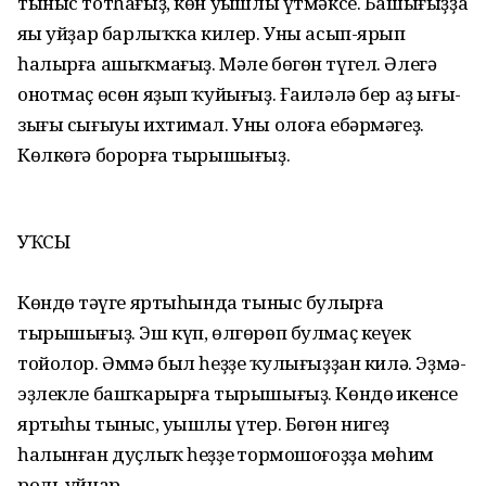
тыныс тотһағыҙ, көн уңышлы үтмәксе. Башығыҙҙа
яңы уйҙар барлыҡҡа килер. Уны асып-ярып
һалырға ашыҡмағыҙ. Мәле бөгөн түгел. Әлегә
онотмаҫ өсөн яҙып ҡуйығыҙ. Ғаиләлә бер аҙ ығы-
зығы сығыуы ихтимал. Уны олоға ебәрмәгеҙ.
Көлкөгә борорға тырышығыҙ.
УҠСЫ
Көндөң тәүге яртыһында тыныс булырға
тырышығыҙ. Эш күп, өлгөрөп булмаҫ кеүек
тойолор. Әммә был һеҙҙең ҡулығыҙҙан килә. Эҙмә-
эҙлекле башҡарырға тырышығыҙ. Көндөң икенсе
яртыһы тыныс, уңышлы үтер. Бөгөн нигеҙ
һалынған дуҫлыҡ һеҙҙең тормошоғоҙҙа мөһим
роль уйнар.