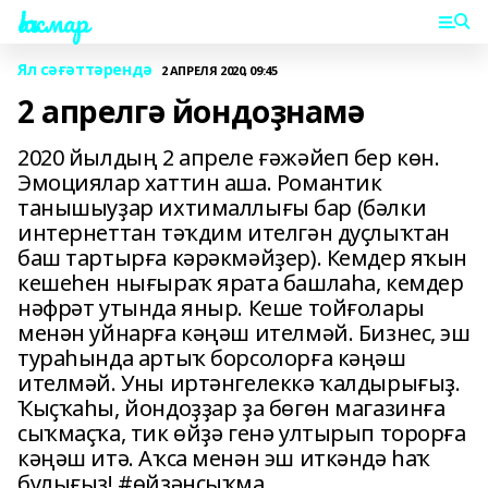
Һаҡмар
Ял сәғәттәрендә
2 АПРЕЛЯ 2020, 09:45
2 апрелгә йондоҙнамә
2020 йылдың 2 апреле ғәжәйеп бер көн.
Эмоциялар хаттин аша. Романтик
танышыуҙар ихтималлығы бар (бәлки
интернеттан тәҡдим ителгән дуҫлыҡтан
баш тартырға кәрәкмәйҙер). Кемдер яҡын
кешеһен нығыраҡ ярата башлаһа, кемдер
нәфрәт утында яныр. Кеше тойғолары
менән уйнарға кәңәш ителмәй. Бизнес, эш
тураһында артыҡ борсолорға кәңәш
ителмәй. Уны иртәнгелеккә ҡалдырығыҙ.
Ҡыҫҡаһы, йондоҙҙар ҙа бөгөн магазинға
сыҡмаҫҡа, тик өйҙә генә ултырып торорға
кәңәш итә. Аҡса менән эш иткәндә һаҡ
булығыҙ! #өйҙәнсыҡма