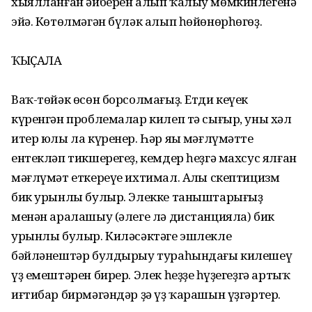
хыялланған әйберен алып ҡалыу мөмкинлегенә
эйә. Көтөлмәгән бүләк алып һөйөнөрһөгөҙ.
ҠЫҪАЛА
Ваҡ-төйәк өсөн борсолмағыҙ. Етди кеүек
күренгән проблемалар килеп тә сығыр, уны хәл
итер юлы ла күренер. Һәр яңы мәғлүмәтте
ентекләп тикшерегеҙ, кемдер һеҙгә махсус ялған
мәғлүмәт еткереүе ихтимал. Аңлы скептицизм
бик урынлы булыр. Элекке таныштарығыҙ
менән аралашыу (әлеге лә дистанцияла) бик
урынлы булыр. Киләсәктәге эшлекле
бәйләнештәр булдырыу тураһындағы килешеү
үҙ емештәрен бирер. Элек һеҙҙең һүҙегеҙгә артыҡ
иғтибар бирмәгәндәр ҙә үҙ ҡарашын үҙгәртер.