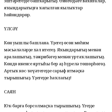
эштәрегеҙҙе башҡарығыҙ. Өйөгөҙҙәге ваҡиғалар,
яҡындарығыҙға ҡағылған яңылыҡтар
һөйөндөрөр.
ҮЛСӘҮ
Көн уңышлы башлана. Үҙегеҙ өсөн мөһим
мәсьәләләрҙе хәл итегеҙ. Яҡындарығыҙ менән
аралашығыҙ, тәжрибәгеҙ менән уртаҡлашығыҙ.
Көндөң икенсе яртыһы бер аҙ һүрелә төшөрһөгөҙ.
Артыҡ көс-ҡеүәтегеҙҙе сарыф итмәҫкә
тырышығыҙ. Үҙегеҙҙе һаҡлағыҙ!
САЯН
Юҡ-барға борсолмаҫҡа тырышығыҙ. Үгеҙҙе