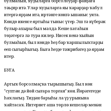
булмаһын, ҡуҙыларға борсолоуҙар файҙаға
тәьҫир итә. Улар ҡуҙыларға яңы ҡарарҙар ҡабул
итергә ярҙам итә, иртәнге көнгә ышаныс уята.
Көндөң икенсе яртыһы тыныс үтер. Эш тә күберәк
булыр ахыры был мәлдә. Кеше хатаһын
төҙәтергә лә тура килер. Нисек кенә ҡыйын
булмаһын, был көндө һеҙ бар ҡаршылыҡтарҙы
еңеп сығырһығыҙ. Быға һеҙҙең тәжрибәгеҙ ҙә ярҙам
итер.
БУҒА
Артыҡ борсолмаҫҡа тырышығыҙ. Был көн
"суптән дә йөй сығара торған" көн. Йөрәгегеҙҙе
һаҡлағыҙ. Тиҙҙән барыһы ла үҙ урынына
ҡайтасаҡ. Интернет аша төрлө кешеләр менән