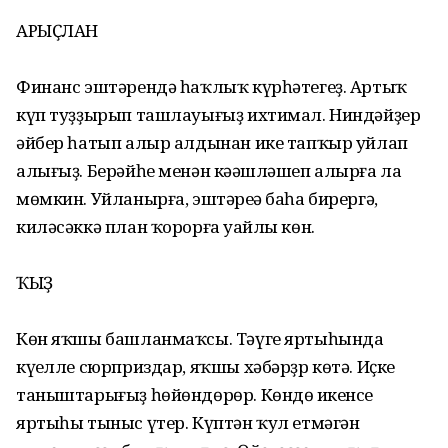
АРЫҪЛАН
Финанс эштәрендә һаҡлыҡ күрһәтегеҙ. Артыҡ
күп туҙҙырып ташлауығыҙ ихтимал. Ниндәйҙер
әйбер һатып алыр алдынан ике тапҡыр уйлап
алығыҙ. Берәйһе менән кәңәшләшеп алырға ла
мөмкин. Уйланырға, эштәреңә баһа бирергә,
киләсәккә план ҡорорға уңайлы көн.
ҠЫҘ
Көн яҡшы башланмаҡсы. Тәүге яртыһында
күңелле сюрприздар, яҡшы хәбәрҙр көтә. Иҫке
таныштарығыҙ һөйөндөрөр. Көндөң икенсе
яртыһы тыныс үтер. Күптән ҡул етмәгән