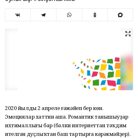
2020 йылдың 2 апреле ғәжәйеп бер көн.
Эмоциялар хаттин аша. Романтик танышыуҙар
ихтималлығы бар (бәлки интернеттан тәҡдим
ителгән дуҫлыҡтан баш тартырға кәрәкмәйҙер).