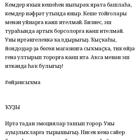
Кемдер яҡын кешеһен нығыраҡ ярата башлаһа,
кемдер нәфрәт утында яныр. Кеше тойғолары
менән уйнарға кәңәш ителмәй. Бизнес, эш
тураһында артыҡ борсолорға кәңәш ителмәй.
Уны иртәнгелеккә ҡалдырығыҙ. Ҡыҫҡаһы,
йондоҙҙар ҙа бөгөн магазинға сыҡмаҫҡа, тик өйҙә
генә ултырып торорға кәңәш итә. Аҡса менән эш
иткәндә һаҡ булығыҙ!
#өйҙәнсыҡма
ҠУҘЫ
Иртә таңдан эмоциялар ташып торор. Уны
ауыҙлыҡларға тырышығыҙ. Нисек кенә сәйер