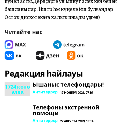
күңел асты.Дөрөҫөрәге ун минут элек кенә бейей
башланылар. Йәштәр һәм күңеле йәш булғандар!
Остоҡ дискотекаға халыҡ ижады үҙәгенә)
Читайте нас
Редакция һайлауы
Ышаныс телефондары!
1724 көнө
элек
Антитеррор
17 НОЯБРЯ 2021, 07:16
Телефоны экстренной
помощи
Антитеррор
27 АВГУСТА 2019, 18:34