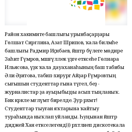
Район хакимиәте башлығы урынбаҫарҙары
Гөлшат Сирғәлина, Азат Шәрипов, ҡала биләмәһе
башлығы Радмир Иҫәнбаев, йәштәр бүлеге мөдире
Заһит Ғүмәров, мәшғүллек үҙәге етәксеһе Гөлнара
Ильясова, үҙәк ҡала дауаханаһының баш табибы
Әлиә Әҙиәтова, табип-хирург Айҙар Ғүмәровтың
сығышын студенттар ғына түгел, беҙ -
журналистар ҙа ауыҙыбыҙҙы асып тыңланыҡ.
Бик кәрәкле мәғлүмәт бирелде. Ҙур рәхмәт!
Студенттар тыуған яҡтарына ҡайтыу
тураһында ныҡлап уйланды. Һуңынан йәштәр
диджей Хан етәкселегендә))) рәхәтләәәәнеп дискотекала