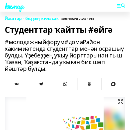
Һаҡмар
Йәштәр - беҙҙең киләсәк
30 ЯНВАРЯ 2020, 17:18
Студенттар ҡайтты #өйгә
#молодежныйфорум#домаРайон
хакимиәтендә студенттар менән осрашыу
булды. Үҙебеҙҙең уҡыу йорттарынан тыш
Ҡазан, Ҡаҙағстанда уҡыған бик шәп
йәштәр булды.