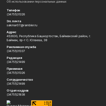
Об использовании персональных данных
Телефон
(34751)31326
Эл. почта
sakmar07@rambler.ru
Адрес
453630, Республика Башкортостан, Баймакский район, г.
Баймак, пр-т С. Юлаева, 38
Рекламная служба
(34751)31337
Редакция
(34751)21499
Приемная
(34751)31326
Сотрудничество
(34751)21499
Отдел кадров
(34751)21838