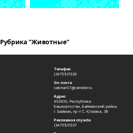
Рубрика "Животные"
Телефон
(34751)31326
Эл. почта
sakmar07@rambler.ru
Адрес
453630, Республика
Башкортостан, Баймакский район,
г. Баймак, пр-т С. Юлаева, 38
Рекламная служба
(34751)31337