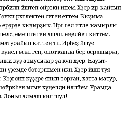
әрбиәләп йәшәтеп өйрәткән инем. Хәҙер ир ҡайтып
нки рәхәтлектең сигенә еттем. Ҡыҙыма
ур ерҙәрҙе ҡыҙырҙыҡ. Иргә гел итле-ҡамырлы
шелсә, емеште генә ашап, еңеләйеп киттем.
 матурайып киттең ти. Ирһеҙ йәшәүе
ҙа күңел өсөн генә, онотҡанда бер осрашырға,
нки күҙ атыусылар ҙа күп хәҙер. Һауыт-
нән үҙемде бөтөргәнмен икән. Хәҙер йәшәп туя
Көҙгөнән күҙҙәре янып торған, хатта матур,
өйәркәһен ысын күңелдән йәлләйем. Урамда
н. Донъя алмаш килә шул!