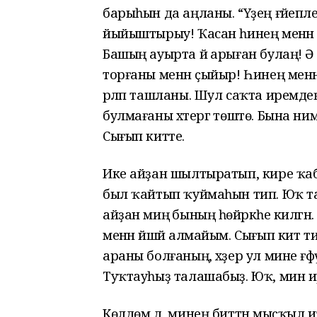
барыһын да аңланы. “Үҙең ғәйепле!
йыйыштырыу! Ҡасан һинең менән 
Башың ауырта йә арыған булаң! Ә и
торғаны менән ҫыйыр! Һинең менә
әрләп ташланы. Шул саҡта иремде
булмағаны хәтергә төштө. Бына нимәл
Сығып китте.
Ике айҙан шылтыратып, кире ҡа
был ҡайтып ҡуймаһын тип. Юҡ та
айҙан миңә бының һөйәркәһе килгә
менән йәшәй алмайым. Сығып кит 
араны болғаның, хәҙер ул мине ғәф
Туҡтауһыҙ талашабыҙ. Юҡ, мин ир
Көлдөм дә, минең биттән мыҫҡыл и