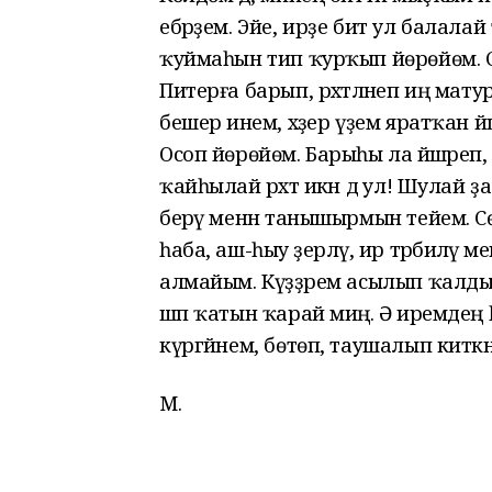
ебәрҙем. Эйе, ирҙе бит ул балалай т
ҡуймаһын тип ҡурҡып йөрөйөм. Сө
Питерға барып, рәхәтләнеп иң мат
бешерә инем, хәҙер үҙем яратҡан йә
Осоп йөрөйөм. Барыһы ла йәшәреп,
ҡайһылай рәхәт икән дә ул! Шулай 
берәү менән танышырмын тейем. Сө
һаба, аш-һыу әҙерләү, ир тәрбиәләү ме
алмайым. Күҙҙәрем асылып ҡалды. 
шәп ҡатын ҡарай миңә. Ә иремдең һ
күргәйнем, бөтөп, таушалып киткә
М.