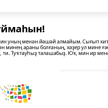
уймаһын!
 Мин уның менән йәшәй алмайым. Сығып ки
ән минең араны болғаның, хәҙер ул мине ғә
, ти. Туҡтауһыҙ талашабыҙ. Юҡ, мин ир мен