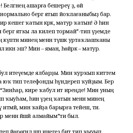
 Белгәнең ашарға бешереү ҙә, өй
нормально бергә ятып йоҡлағаныбыҙ бар.
р кешегә ҡатын кәрәк, матур ҡатын! Ә һин
н бергә ятҡы ла килеп тормай”-тип үҙемде
ң күптән минең менән түшәк уртаҡлашҡаны
ә икән эш? Мин – яман, һөйәркә – матур.
бул итеүемде ялбарҙы. Мин ҡурҡып киттем
 юҡ тип телефонды һүндереп ҡуйҙым. Бер
н. “Зинһар, кире ҡабул ит иреңде! Мин уның
тип ҡыуһам, һин үҙең ҡатын менән минең
ү итмәй, мин ҡайҙа барырға тейеш, ти.
 менән йәшәй алмайым”ти был.
теп йөрөгәндә шәп инегеҙ бит тип ҡыуып