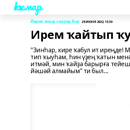
Һаҡмар
Йөрәк яныр серҙәр бар
29 ИЮНЯ 2022, 13:30
Ирем ҡайтып ҡ
"Зинһар, кире ҡабул ит иреңде!
тип ҡыуһам, һин үҙең ҡатын мен
итмәй, мин ҡайҙа барырға тейеш
йәшәй алмайым” ти был...