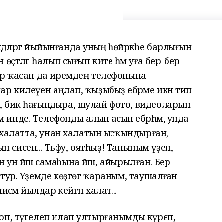
илдәләргә йыйынғанда уның һөйәркәһе барлығын
өҫтәлгә һалып сығып ките һәм уға бер-бер
ер ҡасан да иремдең телефонына
р килеүен аңлап, ҡыҙыбыҙ ебәрәме икән тип
, бик һағындыра, шулай фото, видеоларын
инде. Телефонды алып асып ебәрһәм, унда
ә халатта, унан халатын ысҡындырған,
рын сисеп... Тьфу, оятһыҙ! Таныным үҙен,
нән ун йәш самаһына йәш, айырылған. Бер
тур. Үҙемде көҙгөгә ҡараным, таушалған
сәмә йылдар кейгән халат...
оп, түгелеп илап ултырғанымды күреп,