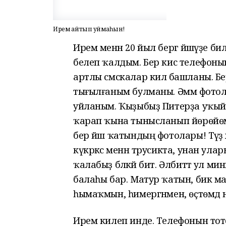
Ирем ҡайтып ҡуймаһын!
Ирем менән 20 йыл бергә йәшәүҙе б
белеп ҡалдым. Бер кис телефонын 
артлы смскалар килә башланы. Б
тығылғаным булманы. Әммә фотола
уйланым. Ҡыҙыбыҙ Питерҙа уҡый
ҡарап ҡына тынысланып йөрөйөм 
бер йәш ҡатындың фотолары! Тәүҙ
күкрәксә менән трусикта, унан ула
ҡалабыҙ бәләкәй бит. Әлбиттә ул ми
балаһы бар. Матур ҡатын, бик ма
һымаҡмын, һимергәнмен, өҫтөмдә ни
Ирем килеп инде. Телефонын тот