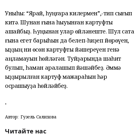
Уныһы: “Ярай, һуңғараҡ килермен”,-тип сығып
китә. Шунан ғына һыуынған картуфты
ашайбыҙ. Һуңынан улар өйләнеште. Шул саҡта
ғына егет барыһын да белеп-һиҙеп йөрөүен,
ҡыҙҙың ни өсөн картуфты йәшереүен генә
аңламауын һөйләгән. Туйҙарында шаһит
булып, һаман аралашып йәшәйбеҙ. Әммә
ҡыҙҙырылған картуф мажараһын һәр
осрашыуҙа һөйләйбеҙ.
Ҡ.
Автор:
Гузель Салихова
Читайте нас