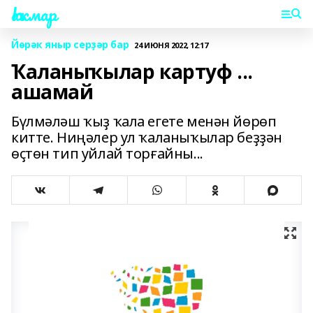
Һаҡмар
Йөрәк яныр серҙәр бар
24 ИЮНЯ 2022, 12:17
Ҡаланыҡылар картуф ...
ашамай
Бүлмәләш ҡыҙ ҡала егете менән йөрөп
китте. Ниңәлер ул ҡаланыҡылар беҙҙән
өҫтөн тип уйлай торғайны...