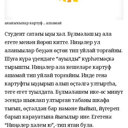
Ҡаланыҡылар картуф ... ашамай
Студент саҡтағы ҡыҙыҡ хәл. Бүлмәләш ҡыҙ ҡала
егете менән йөрөп китте. Ниңәлер ул
ҡаланыҡылар беҙҙән өҫтөн тип уйлай торғайны.
Шуға күрә үҙендәге “ауылды” күрһәтмәҫкә
тырышты. Ниңәлер ҡала кешеләре картуф
ашамай тип уйлай торғайны. Инде генә
картуфты ҡыҙҙырып алып өҫтәлгә ултыртһаҡ,
теге егет туҡылдата. Бүлмәләшем ике-өс минут
эсендә шыжлап ултырған табаны шкафҡа
тығып, өҫтәлдән бар нәмәне йыйып, йүгереп
барып карауатына йығылыр ине. Егетенә:
“Ниңәлер хәлем юҡ”,-тип ятҡан була.