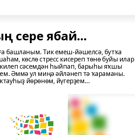
сере ябай...
ға башланым. Тик емеш-йәшелсә, бутҡа
аһам, көслө стресс кисереп төнө буйы илар
 килеп сәсемдән һыйпап, барыһы яҡшы
ем. Әммә ул миңә әйләнеп тә ҡараманы.
ҡтауһыҙ йөрөнөм, йүгерҙем...