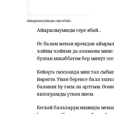
Айырылыуымдың сере ябай...
Айырылыуымдың сере ябай...
Өс балам менән иремдән айырылғ
ҡайны-ҡәйнәм дә аңламаны мине. 
булған мөхәббәтем бер минут эс
Кейәүгә сыҡҡанда мин тал сыбы
йөрөттө. Унан беренсе бала тапҡ
баланан һуң тағы ла арттым. Өсөн
килограмды үткән инем.
Кескәй балаларҙың мыжыуы менән