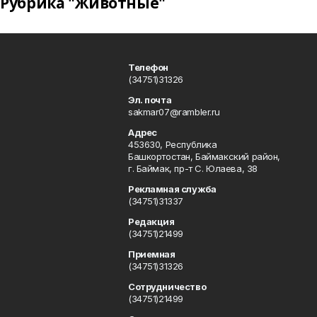
Рубрика "Животные"
Телефон
(34751)31326
Эл. почта
sakmar07@rambler.ru
Адрес
453630, Республика
Башкортостан, Баймакский район,
г. Баймак, пр-т С. Юлаева, 38
Рекламная служба
(34751)31337
Редакция
(34751)21499
Приемная
(34751)31326
Сотрудничество
(34751)21499