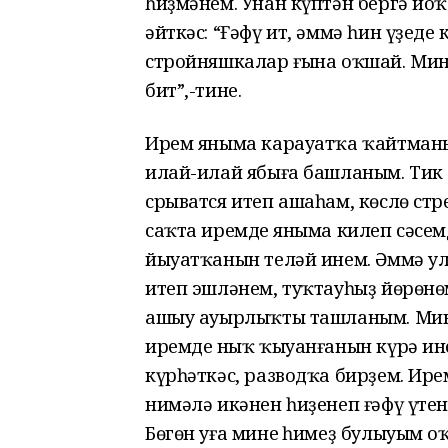
һиҙмәнем. Унан күптән бергә йо
әйткәс: “Ғәфү ит, әммә һин үҙеңде
стройняшкалар ғына оҡшай. Мин һ
бит”,-тине.
Ирем яныма карауатҡа ҡайтманы.
илай-илай ябыға башланым. Тик
срыватся итеп ашаһам, көслө стр
саҡта иремдең яныма килеп сәсе
йыуатҡанын теләй инем. Әммә ул
итеп эшләнем, туҡтауһыҙ йөрөнө
ашыу ауырлыҡты ташланым. Мин
иремдең ныҡ ҡыуанғанын күрә ине
күрһәткәс, разводҡа бирҙем. Ире
нимәлә икәнен һиҙенеп ғәфү үтен
Бөгөн уға минең һимеҙ булыуым 