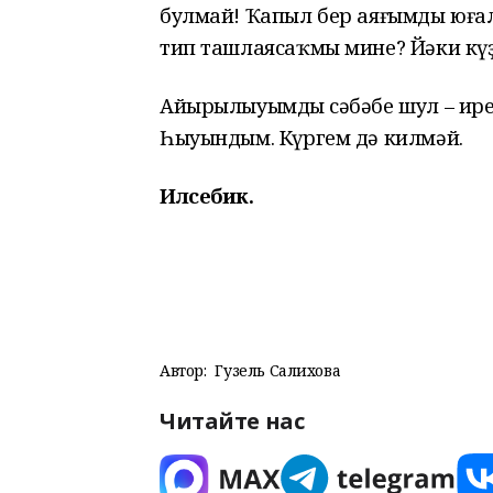
булмай! Ҡапыл бер аяғымды юғал
тип ташлаясаҡмы мине? Йәки күҙ
Айырылыуымдың сәбәбе шул – ир
Һыуындым. Күргем дә килмәй.
Илсебикә.
Автор:
Гузель Салихова
Читайте нас