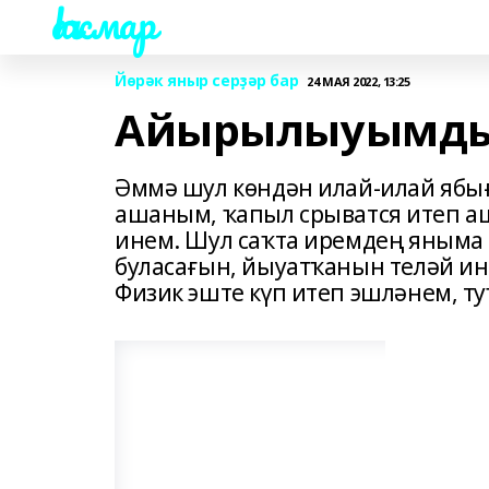
Һаҡмар
Йөрәк яныр серҙәр бар
24 МАЯ 2022, 13:25
Айырылыуымдың 
Әммә шул көндән илай-илай ябы
ашаным, ҡапыл срыватся итеп аш
инем. Шул саҡта иремдең яныма
буласағын, йыуатҡанын теләй ин
Физик эште күп итеп эшләнем, ту