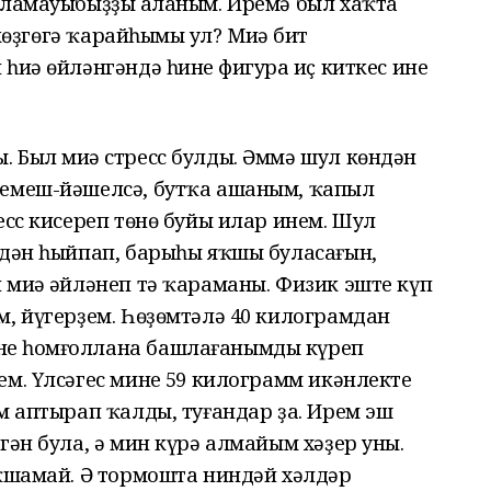
ҡламауыбыҙҙы аңланым. Иремә был хаҡта
 көҙгөгә ҡарайһыңмы ул? Миңә бит
иңә өйләнгәндә һинең фигураң иҫ киткес ине
 Был миңә стресс булды. Әммә шул көндән
 емеш-йәшелсә, бутҡа ашаным, ҡапыл
есс кисереп төнө буйы илар инем. Шул
мдән һыйпап, барыһы яҡшы буласағын,
 миңә әйләнеп тә ҡараманы. Физик эште күп
м, йүгерҙем. Һөҙөмтәлә 40 килограмдан
ең һомғоллана башлағанымды күреп
м. Үлсәгес минең 59 килограмм икәнлекте
м аптырап ҡалды, туғандар ҙа. Ирем эш
гән була, ә мин күрә алмайым хәҙер уны.
оҡшамай. Ә тормошта ниндәй хәлдәр