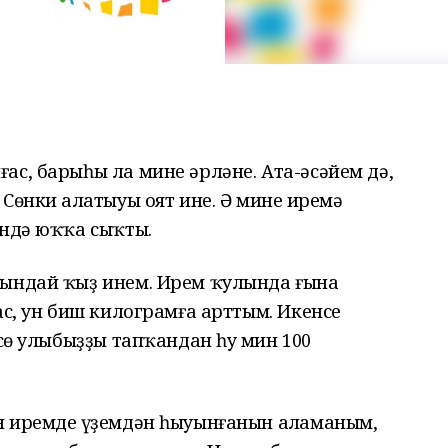
ас, барыһы ла мине әрләне. Ата-әсәйем дә,
Сөнки аңлатыуы оят ине. Ә минең иремә
ендә юҡҡа сыҡты.
ғындай ҡыҙ инем. Ирем ҡулында ғына
ас, ун биш килограмға арттым. Икенсе
сө улыбыҙҙы тапҡандан һуң мин 100
 иремдең үҙемдән һыуынғанын аңламаным,