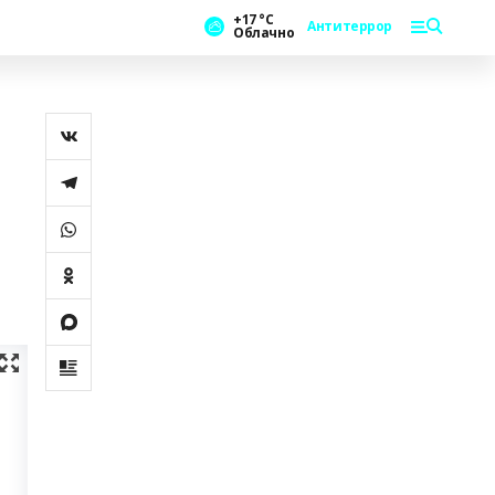
+17 °С
Антитеррор
Облачно