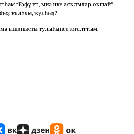
тһам “Ғәфү ит, миңә ике аяҡлылар оҡшай”
һеҙ ҡалһам, ҡулһыҙ?
емә ышанысты тулыһынса юғалттым.