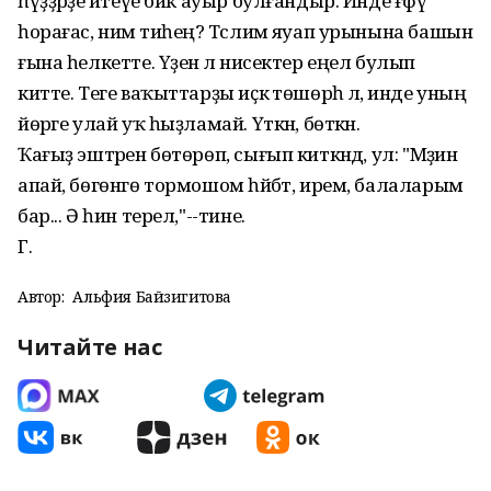
һүҙҙәрҙе әйтеүе бик ауыр булғандыр. Инде ғәфү
һорағас, нимә тиһең? Тәслимә яуап урынына башын
ғына һелкетте. Үҙенә лә нисектер еңел булып
китте. Теге ваҡыттарҙы иҫкә төшөрһә лә, инде уның
йөрәге улай уҡ һыҙламай. Үткән, бөткән.
Ҡағыҙ эштәрен бөтөрөп, сығып киткәндә, ул: "Мәҙинә
апай, бөгөнгө тормошом һәйбәт, ирем, балаларым
бар... Ә һин терел,"--тине.
Г.
Автор:
Альфия Байзигитова
Читайте нас