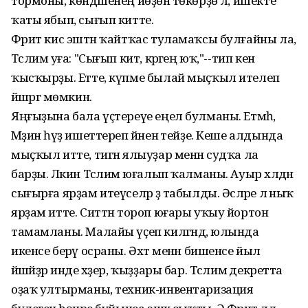
тормоны, көндәшенең йөҙөнә төкөрҙө лә, ишекте
ҡаты ябып, сығып китте.
Фәрит кис эштән ҡайтҡас туламаҡсы булғайны ла,
Тәслимә уға: "Сығып кит, кәрәгең юҡ,"--тип кенә
ҡысҡырҙы. Етте, күпме былай мыҫҡыл ителеп
йәшәргә мөмкин.
Яңғыҙына бала үҫтереүе еңел булманы. Етмәһә,
Мәҙинә һүҙ ишеттереп йәненә тейҙе. Кеше алдында
мыҫҡыл итте, тигән ялыуҙар менән судҡа ла
барҙы. Ләкин Тәслимә юғалып ҡалманы. Ауыр хәлдән
сығырға ярҙам итеүселәр ҙә табылды. Әсәләре лә ныҡ
ярҙам итте. Ситтән тороп юғары уҡыу йортон
тамамланы. Малайы үҫеп килгәндә, юлында
икенсе берәү осраны. Әхәт менән бишенсе йыл
йәшәйҙәр инде хәҙер, ҡыҙҙары бар. Тәслимә декретта
оҙаҡ ултырманы, техник-инвентаризация