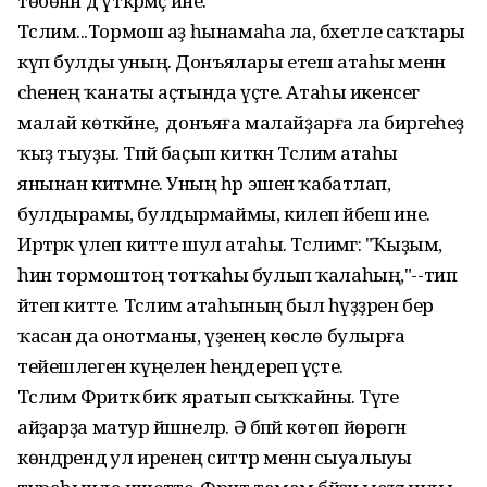
төбөнән дә үткәрмәҫ ине.
Тәслимә...Тормош аҙ һынамаһа ла, бәхетле саҡтары
күп булды уның. Донъялары етеш атаһы менән
әсәһенең ҡанаты аҫтында үҫте. Атаһы икенсегә
малай көткәйне, ә донъяға малайҙарға ла биргеһеҙ
ҡыҙ тыуҙы. Тәпәй баҫып киткән Тәслимә атаһы
янынан китмәне. Уның һәр эшен ҡабатлап,
булдырамы, булдырмаймы, килеп йәбешә ине.
Иртәрәк үлеп китте шул атаһы. Тәслимәгә: "Ҡыҙым,
һин тормоштоң тотҡаһы булып ҡалаһың,"--тип
әйтеп китте. Тәслимә атаһының был һүҙҙәрен бер
ҡасан да онотманы, үҙенең көслө булырға
тейешлеген күңеленә һеңдереп үҫте.
Тәслимә Фәриткә биҡ яратып сыҡҡайны. Тәүге
айҙарҙа матур йәшәнеләр. Ә бәпәй көтөп йөрөгән
көндәрендә ул иренең ситтәр менән сыуалыуы