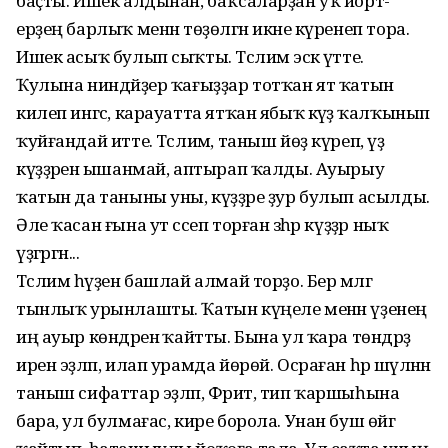
баҫты. Ишек алдынан, баҡсаларҙан уҡ йорт-
ерҙең барлыҡ менән төҙөлгән икәне күренеп тора.
Ишек асыҡ булып сыҡты. Тәслимә эскә үтте.
Ҡулына ниндәйҙер ҡағыҙҙар тотҡан ят ҡатын
килеп ингәс, карауатта ятҡан ябыҡ кәүҙә ҡалҡынып
ҡуйғандай итте. Тәслимә, таныш йөҙ күреп, үҙ
күҙҙәренә ышанмай, аптырап ҡалды. Ауырыу
ҡатын да таныны уны, күҙҙәре ҙур булып асылды.
Әле ҡасан ғына ут сәсеп торған зәһәр күҙҙәр ныҡ
үҙгәргән...
Тәслимә һүҙен башлай алмай торҙо. Бер мәлгә
тынлыҡ урынлашты. Ҡатын күңеле менән үҙенең
иң ауыр көндәренә ҡайтты. Бына ул ҡара төндәрҙә
ирен эҙләп, илап урамда йөрөй. Осраған һәр шәүләнән
таныш сифаттар эҙләп, Фәрит, тип ҡаршыһына
бара, ул булмағас, кире борола. Унан буш өйгә