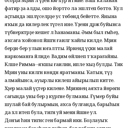
осорҙа Мәҙинә лә үҙен кәм-хур итмәне. Баш ҡаланан
фатир ҙа алды, ошо йортто ла эшләтеп бөттө. Ҡул
аҫтында эшләүселәрҙе ус төбөндә бейетте. Янына
яҡын да килерлек түгел ине. Үҙенән дәрәжә буйынса
түбәнерәктәрҙе кешегә лә һанаманы. Әммә был ғәмһеҙ,
аҡсаға ҡойоноп йәшәгән ғаиләгә ҡайғы килде. Мәҙинә
берҙән-бер улын юғалтты. Иркендә үҫкән малай
наркоманға әйләнде. Вадим өйләнеп тә ҡарағайны.
Кәләше Римма--яҡшы ғаиләнән, ипле ҡыҙ булды. Тик
Мәҙинә уны килгән көндән яратманы. Ҡатын, түҙә
алмайынса, ауырлы килеш айырылып китте.
Хәҙер малай үҫтерә килене. Мәҙинәнең аяҡта йөрөгән
сағында уны бер ҙә күргәне булманы. Ғүмер буйы
шулай бай булырмын, аҡса булғанда, барыһын
да хәл итеп була, тигән уй менән йәшәне ул.
Донъя һин тигәнсә генә бармай икән. Боҙлауыҡ