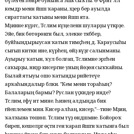
бүлегенә һөнәре буйынса эшкә сыҡты. Ә Фәрит әллә
кемдәр менән йәшәп ҡараны, хәҙер бер ауылда
сираттағы ҡатыны менән йәшәп ята.
Мәҙинәне күргәс, Тәслимә күңеленән шуларҙы үткәрҙе.
Эйе, бик бөтөрөнгән был, элекке тәкәббер,
буйһындырыусан ҡатын тимәҫһең дә. Ҡараусыһы
сығып киткән ине, күрәһең, өйҙә күҙгә салынманы.
Ауырыу ҡатын, ҡул болғап, Тәслимәне эргәһенә
саҡырҙы, ниҙәр кисергәне уның йөҙөнә сыҡҡайны.
Былай ятыуы ошо ҡатынды рәнйетеүе
арҡаһындалыр бәлки. "Кем менән тораһың?
Балаларың бармы? Руслан үҫкәндер инде?
Тәслимә, ғәфү ит мине. Һинең алдыңда бик
ғәйеплемен мин. Кисерә алһаң, кисер,"--тине Мәҙинә,
ҡалҡына төшөп. Тәслимә тәүҙә өндәшмәне. Бойороҡ
биреп, кешеләргә өҫтән генә ҡарап йәшәгән ҡатынға был