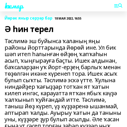
Һаҡмар
Йөрәк яныр серҙәр бар
18 МАЯ 2022, 16:55
Ә һин терел
Тәслимә эш буйынса ҡаланың яңы
районы йорттарында йөрөй ине. Ул бик
шәп итеп һалынған өйҙөң ҡапҡаһын
асып, ҡыңғырауға баҫты. Ишек алдынан,
баҡсаларҙан уҡ йорт-ерҙең барлыҡ менән
төҙөлгән икәне күренеп тора. Ишек асыҡ
булып сыҡты. Тәслимә эскә үтте. Ҡулына
ниндәйҙер ҡағыҙҙар тотҡан ят ҡатын
килеп ингәс, карауатта ятҡан ябыҡ кәүҙә
ҡалҡынып ҡуйғандай итте. Тәслимә,
таныш йөҙ күреп, үҙ күҙҙәренә ышанмай,
аптырап ҡалды. Ауырыу ҡатын да таныны
уны, күҙҙәре ҙур булып асылды. Әле ҡасан
ғына ут сәсеп торған зәһәр күҙҙәр ныҡ