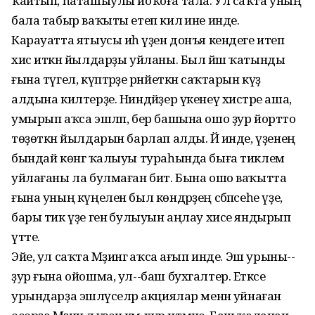
ҡайтып, һаташыулы йоҡоға тала. Ул саҡта уның
бала табыр ваҡыты етеп килә ине инде.
Карауатта ятыусы иһә үҙен донъя кендеге итеп
хис иткән йылдарҙы уйланы. Был йәш ҡатынды
ғына түгел, күптәрҙе рәнйеткән саҡтарын күҙ
алдына килтерҙе. Ниндәйҙер үкенеү хистәре аша,
умырып аҡса эшләп, бер башына ошо ҙур йортто
төҙөткән йылдарын барлап алды. Йә инде, үҙенең
бындай көнгә ҡалыуы тураһында быға тиклем
уйлағаны ла булмаған бит. Бына ошо ваҡытта
ғына уның күңелен был көндәрҙең сәбәпсеһе үҙе,
бары тик үҙе генә булыуын аңлау хисе яндырып
үтте.
Эйе, ул саҡта Мәҙинәгә аҡса ағып инде. Эш урыны--
ҙур ғына ойошма, ул--баш бухгалтер. Етәксе
урындарҙа эшләүселәр акциялар менән уйнаған