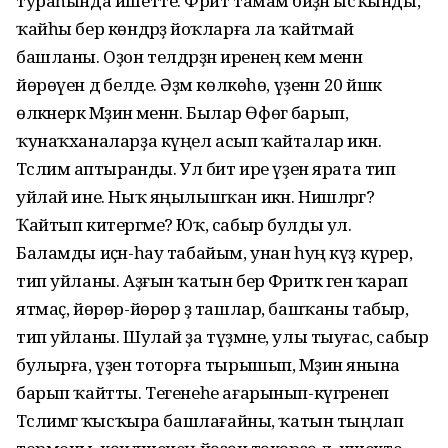
тураһында ишетте. Фәрит тамам бәйҙән ысҡынды,
ҡайһы бер көндәрҙә йоҡларға ла ҡайтмай
башланы. Оҙон телдәрҙән иренең кем менән
йөрөүен дә белде. Әҙәм көлкөһө, үҙенән 20 йәшкә
өлкәнерәк Мәҙинә менән. Былар Өфөгә барып,
ҡунаҡханаларҙа күңел асып ҡайталар икән.
Тәслимә аптыранды. Ул бит ире үҙен ярата тип
уйлай ине. Ныҡ яңылышҡан икән. Нишләргә?
Ҡайтып китергәме? Юҡ, сабыр булды ул.
Баламды иҫән-һау табайым, унан һуң күҙ күрер,
тип уйланы. Аҙғын ҡатын бер Фәриткә генә ҡарап
ятмаҫ, йөрөр-йөрөр ҙә ташлар, башҡаны табыр,
тип уйланы. Шулай ҙа түҙмәне, улы тыуғас, сабыр
булырға, үҙен тоторға тырышып, Мәҙинә янына
барып ҡайтты. Тегенеһе ағарынып-күгәренеп
Тәслимәгә ҡысҡыра башлағайны, ҡатын тыңлап