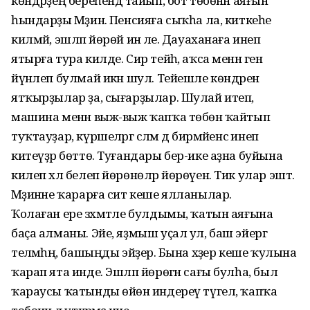
көндәрҙең береһендә тайып, бот төбөнән аяғын
һындарҙы Мәҙинә. Пенсияға сыҡһа ла, киткеһе
килмәй, эшләп йөрөй инә әле. Дауаханаға инеп
ятырға тура килде. Сир тейһә, аҡса менән генә
йүнәлеп булмай икән шул. Тейешле көндәрен
ятҡырҙылар ҙа, сығарҙылар. Шулай итеп,
машина менән выж-выж ҡапҡа төбөнә ҡайтып
туҡтауҙар, күршеләргә сәләм дә бирмәйенсә инеп
китеүҙәр бөттө. Туғандары бер-ике аҙна буйына
килеп хәл белеп йөрөнөләр йөрөүен. Тик улар эштә.
Мәҙинәне ҡарарға сит кеше ялланылар.
Ҡолаған ере зәхмәтле булдымы, ҡатын аяғына
баҫа алманы. Эйе, яҙмыш уҫал ул, баш эйергә
теләмәһәң, башыңды эйҙерә. Бына хәҙер кеше ҡулына
ҡарап ята инде. Эшләп йөрөгән сағы булһа, был
ҡараусы ҡатынды өйөнә индереү түгел, ҡапҡа