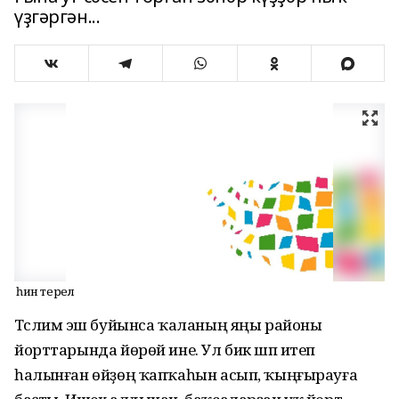
үҙгәргән...
Ә һин терел
Тәслимә эш буйынса ҡаланың яңы районы
йорттарында йөрөй ине. Ул бик шәп итеп
һалынған өйҙөң ҡапҡаһын асып, ҡыңғырауға