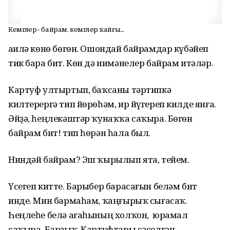
Кемгәлер - байрам, кемгәлер ҡайғы...
Ғаилә көнө бөгөн. Ошондай байрамдар күбәйеп
тик бара бит. Көн дә нимәнелер байрам итәләр.
Картуф ултыртып, баҡсаны тәртипкә
килтерергә тип йөрөһәм, ир йүгереп килде янға.
Әйҙә, һеңлекәштәр ҡунаҡҡа саҡыра. Бөгөн
байрам бит! тип һөрән һала был.
Ниндәй байрам? Эш ҡырылып ята, тейем.
Үсегеп китте. Барыбер барасағын беләм бит
инде. Мин бармаһам, ҡаңғырыҡ сығасаҡ.
Һеңлеһе белә ағаһының холҡон, юрамал
саҡыра. Барҙыҡ. Картуфтары сәселгән,