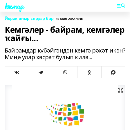
Һаҡмар
Йөрәк яныр серҙәр бар
15 МАЯ 2022, 15:05
Кемгәлер - байрам, кемгәлер
ҡайғы...
Байрамдар күбәйгәндән кемгә рәхәт икән?
Миңә улар хәсрәт булып килә...