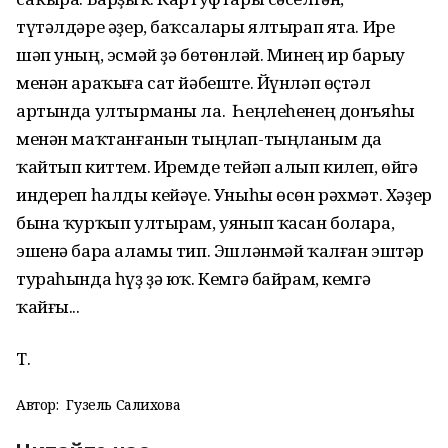
түтәлдәре әҙер, баҡсалары ялтырап ята. Ире
шәп уның, эсмәй ҙә бөтөнләй. Минең ир барыу
менән араҡыға сат йәбеште. Йүнләп өҫтәл
артында ултырманы ла. Һеңлеһенең донъяһы
менән маҡтанғанын тыңлап-тыңланым да
ҡайтып киттем. Иремде тейәп алып килеп, өйгә
индереп һалды кейәүе. Уныһы өсөн рәхмәт. Хәҙер
бына ҡурҡып ултырам, уянып ҡасан болара,
эшенә бара аламы тип. Эшләнмәй ҡалған эштәр
тураһында һүҙ ҙә юҡ. Кемгә байрам, кемгә
ҡайғы...
Т.
Автор:
Гузель Салихова