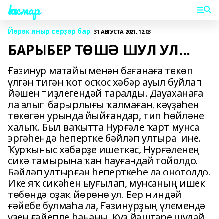
Һаҡмар
Йөрәк яныр серҙәр бар
31 АВГУСТА 2021, 12:03
БАРЫБЕР ТӨШӘ ШУЛ УЛ...
Ғәзинур матайы менән бағанаға төкөп
үлгән тигән ҡот осҡос хәбәр ауыл буйлап
йәшен тиҙлегендәй таралды. Дауаханаға
ла алып барырлығы ҡалмаған, кәүҙәһен
төкөгән урында йыйғандар, тип һөйләне
халыҡ. Был ваҡытта Нурғәле ҡарт мунса
эргәһендә һепертке бәйләп ултыра ине.
Ҡурҡыныс хәбәрҙе ишеткәс, Нурғәленең
сикә тамырына ҡан һауғандай тойолдо.
Бәйләп ултырған һеперткеһе лә онотолдо.
Ике яҡ сикәһен ыуғылап, мунсаның ишек
төбөндә оҙаҡ йөрөнө ул. Бер ниндәй
ғәйебе булмаһа ла, Ғәзинурҙың үлемендә
үҙен ғәйепле һананы. Күҙ йәштәре шулай