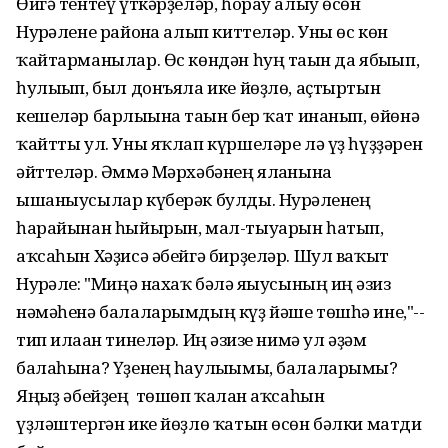
Өйгә тентеү үткәрҙеләр, һорау алыу өсөн
Нурғәлене районға алып киттеләр. Уны өс көн
ҡайтарманылар. Өс көндән һуң тағын да ябығып,
һулығып, был донъяла ике йөҙлө, аҫтыртын
кешеләр барлығына тағын бер ҡат инанып, өйөнә
ҡайтты ул. Уны яҡлап күршеләре лә үҙ һүҙҙәрен
әйттеләр. Әммә Мәрхәбәнең ялғанына
ышаныусылар күберәк булды. Нурғәленең
һарайынан һыйырын, мал-тыуарын һатып,
аҡсаһын Хәҙисә әбейгә бирҙеләр. Шул ваҡыт
Нурғәле: "Миңә нахаҡ бәлә яғыусының иң ғәзиз
нәмәһенә балаларымдың күҙ йәше төшһә ине,"--
тип илаған тинеләр. Иң ғәзизе нимә ул әҙәм
балаһына? Үҙенең һаулығымы, балаларымы?
Яңғыҙ әбейҙең төшөп ҡалған аҡсаһын
үҙләштергән ике йөҙлө ҡатын өсөн бәлки матди