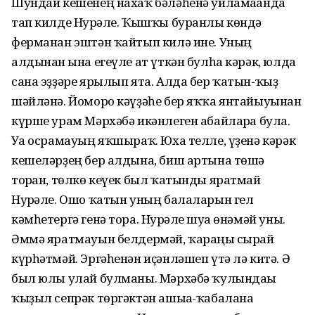
Шундай кешенең нахаҡ бәләһенә уйламағанда
тап килде Нурғәле. Ҡышҡы буранлы көндә
ферманан эштән ҡайтып килә ине. Уның
алдынан ғына егеүле ат үткән булһа кәрәк, юлда
сана эҙҙәре ярылып ята. Алда бер ҡатын-ҡыҙ
шәйләнә. Йоморо кәүҙәһе бер яҡҡа янтайыуынан
күрше урам Мәрхәбә икәнлеген абайларға була.
Уға осрамауың яҡшыраҡ. Юха телле, үҙенә кәрәк
кешеләрҙең бер алдына, биш артына төшә
торған, төлкө кеүек был ҡатынды яратмай
Нурғәле. Ошо ҡатын уның балаларын гел
кәмһетергә генә тора. Нурғәле шуға өнәмәй уны.
Әммә яратмауын белдермәй, ҡараңғы сырай
күрһәтмәй. Эргәһенән иҫәнләшеп үтә лә китә. Ә
был юлы улай булманы. Мәрхәбә ҡулындағы
ҡыҙыл сепрәк төргәктән ашыға-ҡабалана