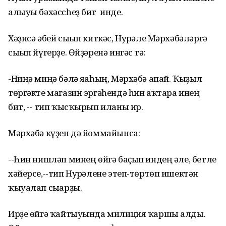
алыуы бәхәссһеҙ бит инде.
Хәҙисә әбей сығып киткәс, Нурғәле Мәрхәбәләргә
сығып йүгерҙе. Өйҙәренә ингәс тә:
-Ниңә миңә бәлә яғаһың, Мәрхәбә апай. Ҡыҙыл
төргәкте магазин эргәһендә һин аҡтара инең
бит, -- тип ҡысҡырып иланы ир.
Мәрхәбә күҙен дә йоммайынса:
--Һин нишләп минең өйгә баҫып индең әле, бетле
хәйерсе,--тип Нурғәлене этеп-төртөп ишектән
ҡыуалап сығарҙы.
Ирҙе өйгә ҡайтыуында милиция ҡаршы алды.