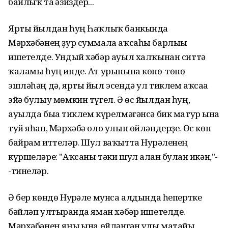
байлыҡ та ғәзиздер...
Ярты йылдан һуң Һаҡлыҡ банкында
Мәрхәбәнең ҙур суммала аҡсаһы барлығы
ишетелде. Ундый хәбәр ауыл халҡынан ситтә
ҡаламы һуң инде. Ат урынына көнө-төнө
эшләһәң дә, ярты йыл эсендә ул тиклем аҡсаға
эйә булыу мөмкин түгел. Ә өс йылдан һуң,
ауылда быға тиклем күрелмәгәнсә бик матур ғына
туй яһап, Мәрхәбә оло улын өйләндерҙе. Өс көн
байрам иттеләр. Шул ваҡытта Нурғәленең
күршеләре: "Аҡсаны тәки шул алған булған икән,"-
-тинеләр.
Ә бер көндө Нурғәле мунса алдында һепертке
бәйләп ултырғанда яман хәбәр ишетелде.
Мәрхәбәнең яңы ғына өйләнгән улы матайы