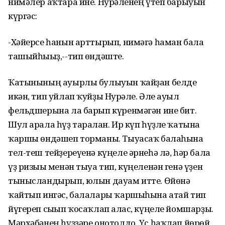
нимәлер аҡтара ине. Нурғәленең үтеп барыуын
күргәс:
-Хәйерсе һанын арттырып, нимәгә һаман бала
ташыйһығыҙ,--тип өндәште.
Ҡатынының ауырлы булыуын ҡайҙан белде
икән, тип уйлап ҡуйҙы Нурғәле. Әле ауыл
фельдшерына ла барып күренмәгән ине бит.
Шул арала һүҙ таралған. Ир күп һүҙле ҡатынға
ҡаршы өндәшеп торманы. Тыуасаҡ балаһына
тел-теш тейҙереүенә күңеле әрнеһә лә, һәр бала
үҙ ризығы менән тыуа тип, күңеленән генә үҙен
тынысландырып, юлын дауам итте. Өйөнә
ҡайтып ингәс, балалары ҡаршыһына атай тип
йүгереп сығып ҡосаҡлап алғас, күңеле йомшарҙы.
Мәрхәбәнең һүҙҙәре онотолдо. Үс һаҡлап йөрөй