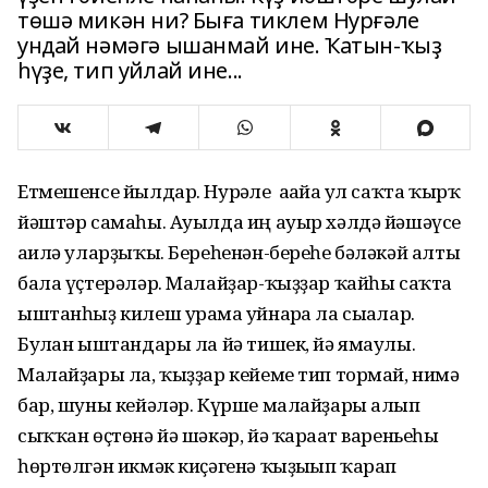
төшә микән ни? Быға тиклем Нурғәле
ундай нәмәгә ышанмай ине. Ҡатын-ҡыҙ
һүҙе, тип уйлай ине...
Етмешенсе йылдар. Нурғәле ағайға ул саҡта ҡырҡ
йәштәр самаһы. Ауылда иң ауыр хәлдә йәшәүсе
ғаилә уларҙыҡы. Береһенән-береһе бәләкәй алты
бала үҫтерәләр. Малайҙар-ҡыҙҙар ҡайһы саҡта
ыштанһыҙ килеш урамға уйнарға ла сығалар.
Булған ыштандары ла йә тишек, йә ямаулы.
Малайҙары ла, ҡыҙҙар кейеме тип тормай, нимә
бар, шуны кейәләр. Күрше малайҙары алып
сыҡҡан өҫтөнә йә шәкәр, йә ҡарағат вареньеһы
һөртөлгән икмәк киҫәгенә ҡыҙығып ҡарап