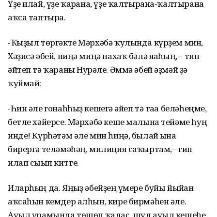
Үҙе илай, үҙе ҡарғана, үҙе ҡалтырана-ҡалтырана
аҡса таптыра.
-Ҡыҙыл төргәкте Мәрхәбә ҡулында күрҙем мин,
Хәҙисә әбей, ниңә миңә нахаҡ бәлә яғаһың,-- тип
әйтеп тә ҡараны Нурғәле. Әммә әбей әҙмәй ҙә
ҡуймай:
-Һин әле гонаһһыҙ кешегә ғәйеп тә таға беләһеңме,
бетле хәйерсе. Мәрхәбә кеше малына тейәме һуң
инде! Күрһәтәм әле мин һиңә, былай ғына
бирергә теләмәһәң, милиция саҡыртам,--тип
илап сығып китте.
Иларһың да. Яңғыҙ әбейҙең ғүмере буйы йыйған
аҡсаһын кемдер алһын, кире бирмәһен әле.
Ауыл урамында төшөп ҡалас, шул ауыл кешеһе