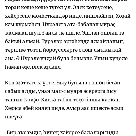
торған кеше кеше түгел ул. Элек көтөүсене,
хәйерсене кәмһеткәндәр инде, нишләйһең. Хоҙай
кәм күрмәһен. Нурғәлегә ата-бабанан мираҫ
ҡалмаған шул. Ғаилә лә ишле. Эшләп-эшләп тә
байый алмай. Түрәләр эргәһендә ялағайланып,
тәрилкә тотоп йөрөүселәргә өлөш сыҡҡылай
ана. Ә Нурғәле ундай була белмәне. Уның күңеле
һаман ғәҙеллек әҙләне.
Көн ғәҙәттәгесә үтте. Һыу буйына төшөп бесән
сабып алды, унан мал-тыуарға эсерергә һыу
ташып ҡойҙо. Кискә табан төҫө-башы ҡасҡан
Хәҙисә әбей килеп инде. Ауыр ағас ишекте асып
инеүгә:
-Бир аҡсамды, һинең хәйерсе балаларыңды