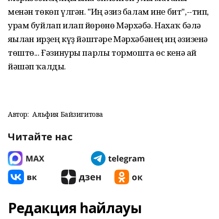
менән төкөп үлгән. "Иң ғәзиз балам ине бит",--тип,
урам буйлап илап йөрөнө Мәрхәбә. Нахаҡ бәлә
яғылған ирҙең күҙ йәштәре Мәрхәбәнең иң ғәзизенә
төштө... Ғәзинуры парлы тормошта өс кенә ай
йәшәп ҡалды.
Автор:
Альфия Байзигитова
Читайте нас
Редакция һайлауы