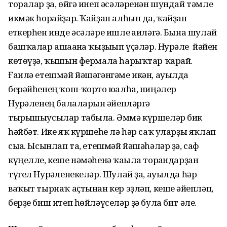
торалар ҙа, өйгә инеп әсәләренән шундай тәмле
икмәк һорайҙар. Ҡайҙан алһын да, ҡайҙан
еткерһен инде әсәләре ишле ғаиләгә. Бына шулай
башҡалар ашағанға ҡыҙығып үҫәләр. Нурғәле йәйен
көтөүҙә, ҡышын фермала һарыҡтар ҡарай.
Ғаилә етешмәй йәшәгәнгәме икән, ауылда
берәйһенең ҡош-ҡорто юғалһа, ниңәлер
Нурғәленең балаларын ғәйепләргә
тырышыусылар табыла. Әммә күршеләр бик
һәйбәт. Ике яҡ күршеһе лә һәр саҡ уларҙы яҡлап
сыға. Ысынлап та, етешмәй йәшәһәләр ҙә, саф
күңелле, кеше нәмәһенә ҡағыла торғандарҙан
түгел Нурғәленекеләр. Шулай ҙа, ауылда һәр
ваҡыт тырнаҡ аҫтынан кер эҙләп, кеше ғәйепләп,
берҙе биш итеп һөйләүселәр ҙә була бит әле.