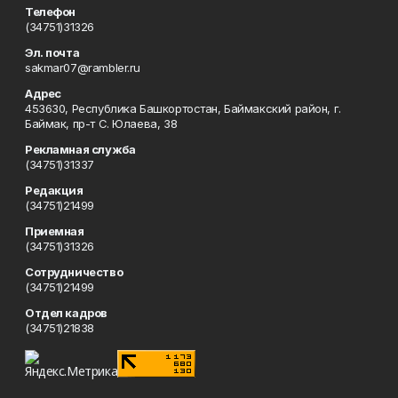
Телефон
(34751)31326
Эл. почта
sakmar07@rambler.ru
Адрес
453630, Республика Башкортостан, Баймакский район, г.
Баймак, пр-т С. Юлаева, 38
Рекламная служба
(34751)31337
Редакция
(34751)21499
Приемная
(34751)31326
Сотрудничество
(34751)21499
Отдел кадров
(34751)21838