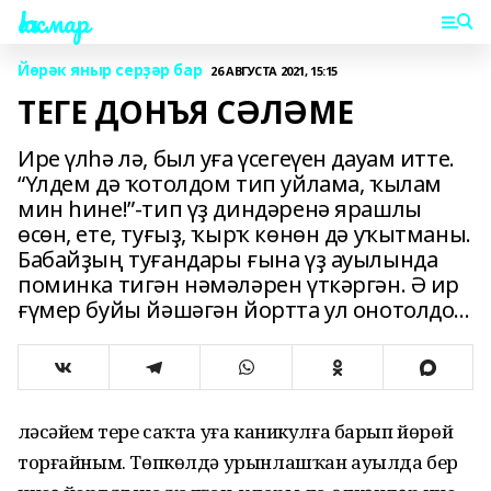
Һаҡмар
Йөрәк яныр серҙәр бар
26 АВГУСТА 2021, 15:15
ТЕГЕ ДОНЪЯ СӘЛӘМЕ
Ире үлһә лә, был уға үсегеүен дауам итте.
“Үлдем дә ҡотолдом тип уйлама, ҡылам
мин һине!”-тип үҙ диндәренә ярашлы
өсөн, ете, туғыҙ, ҡырҡ көнөн дә уҡытманы.
Бабайҙың туғандары ғына үҙ ауылында
поминка тигән нәмәләрен үткәргән. Ә ир
ғүмер буйы йәшәгән йортта ул онотолдо...
Өләсәйем тере саҡта уға каникулға барып йөрөй
торғайным. Төпкөлдә урынлашҡан ауылда бер