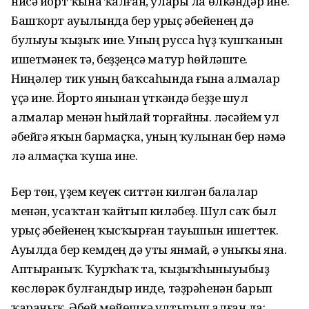
нисә йорт ҡына ҡалған, улары ла өлкәндәр ине.
Башҡорт ауылында бер урыҫ әбейенең дә
булыуы ҡыҙыҡ ине. Уның русса һүҙ ҡушҡанын
ишетмәнек тә, беҙҙеңсә матур һөйләште.
Ниңәлер тик уның баҡсаһында ғына алмалар
үҫә ине. Йорто янынан үткәндә беҙҙе шул
алмалар менән һыйлай торғайны. Өләсәйем ул
әбейгә яҡын бармаҫҡа, уның ҡулынан бер нәмә
лә алмаҫҡа ҡуша ине.
Бер төн, үҙем кеүек ситтән килгән балалар
менән, усаҡтан ҡайтып киләбеҙ. Шул саҡ был
урыҫ әбейенең ҡысҡырған тауышын ишеттек.
Ауылда бер кемдең дә уты янмай, ә уныҡы яна.
Аптыраныҡ. Ҡурҡһаҡ та, ҡыҙыҡһыныуыбыҙ
көслөрәк булғандыр инде, тәҙрәһенән барып
ҡараныҡ. Әбей мөйөшкә ултырып алған да: