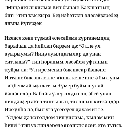
“Миңә яҡын килмә! Кит бынан! Ҡаҡшаттың
бит!”-тип ҡысҡыра. Беҙ йәһәтләп өләсәйҙәребеҙ
янына йүгерҙек.
Икенсе көнө түҙмәй өләсәйемә күргәнемдең
барыһын да һөйләп бирҙем дә: “Әллә ул
ауырыумы? Ниңә ауылдағылар да унан
ситләшә?”-тип һораным. Өләсәйем уфтанып
ҡуйҙы ла: “Ул ире менән бик насар йәшәне.
Иптәше бик эшлекле, яҡшы кеше ине, ә был уны
тиңһенмәй ыҙалатты. Ғүмер буйы шулай
йәшәнеләр. Бабайы үлер алдынан, әбей унан
ниндәйҙер аҡса таптырып, талашып киткәндәр.
Ире үлһә лә, был уға үсегеүен дауам итте.
“Үлдем дә ҡотолдом тип уйлама, ҡылам мин
һине!”-тип үҙ диндәренә ярашлы өсөн, ете, туғыҙ,