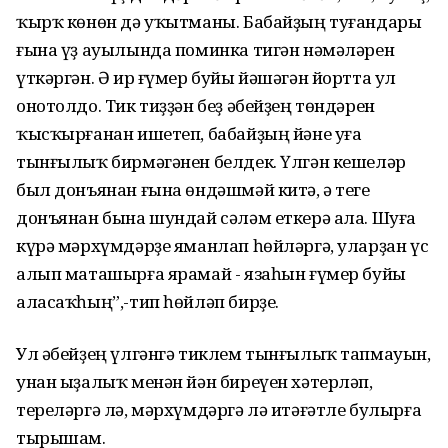
ҡырҡ көнөн дә уҡытманы. Бабайҙың туғандары
ғына үҙ ауылында поминка тигән нәмәләрен
үткәргән. Ә ир ғүмер буйы йәшәгән йортта ул
онотолдо. Тик тиҙҙән беҙ әбейҙең төндәрен
ҡысҡырғанан ишетеп, бабайҙың йәне уға
тынғылыҡ бирмәгәнен белдек. Үлгән кешеләр
был донъянан ғына өндәшмәй китә, ә теге
донъянан бына шундай сәләм еткерә ала. Шуға
күрә мәрхүмдәрҙе яманлап һөйләргә, уларҙан үс
алып маташырға ярамай - язаһын ғүмер буйы
аласаҡһың”,-тип һөйләп бирҙе.
Ул әбейҙең үлгәнгә тиклем тынғылыҡ тапмауын,
унан ыҙалыҡ менән йән биреүен хәтерләп,
тереләргә лә, мәрхүмдәргә лә итәғәтле булырға
тырышам.