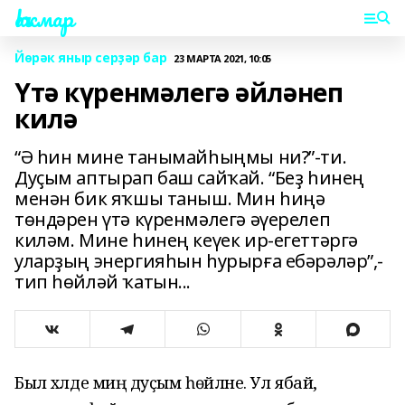
Һаҡмар
Йөрәк яныр серҙәр бар
23 МАРТА 2021, 10:05
Үтә күренмәлегә әйләнеп
килә
“Ә һин мине танымайһыңмы ни?”-ти.
Дуҫым аптырап баш сайҡай. “Беҙ һинең
менән бик яҡшы таныш. Мин һиңә
төндәрен үтә күренмәлегә әүерелеп
киләм. Мине һинең кеүек ир-егеттәргә
уларҙың энергияһын һурырға ебәрәләр”,-
тип һөйләй ҡатын...
Был хәлде миңә дуҫым һөйләне. Ул ябай,