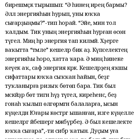
бирешмәҫкә тырышып: “Ә һинең ирең бармы?
Әллә энергияһын һурып, уны юҡҡа
сығарҙыңмы?”-тип һорай. “Эйе, мин тол
ҡалдым. Тик уның энергияһын һурған өсөн
түгел. Миңә һәр энергия тап килмәй. Хәҙерге
ваҡытта “тәмле” кешеләр бик аҙ. Күпселектең
энергияһы һоро, хатта ҡара. Ә миңә һинеке
кеүек аҡ, саф энергия кәрәк. Кешеләрҙең яҡшы
сифаттары юҡҡа сыҡҡан һайын, беҙгә
туҡланырға ризыҡ бөтөп бара. Тик был
мәскәйҙәр бөтә тигән һүҙ түгел, киреһенсә, беҙ
гонаһ ҡылып өлгөрмәгән балаларға, ысын
күңелдән Юғары көстәргә ышанған, изге күңелле
кешеләргә йәбешергә мәжбүрбеҙ. Ә был кешелекте
юҡҡа сығара”,-ти сибәр ҡатын. Дуҫым уға