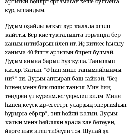
артығын һөйләргә яртамаған кеше булғанға
күрә, ышандым.
Дуҫым оҙайлы ваҡыт ҙур ҡалала эшләп
ҡайтты. Бер кис туҡталышта торғанда бер
ханым иғтибарын йәлеп итә. Иҫ киткес һылыу
ханыма 40 йәштән артығын биреп булмай.
Дуҫым янына барып һүҙ ҡуша. Танышып
китәләр. Ҡатын: “Ә һин мине танымайһыңмы
ни?”-ти. Дуҫым аптырап баш сайҡай. “Беҙ
һинең менән бик яҡшы таныш. Мин һиңә
төндәрен үтә күренмәлегә әүерелеп киләм. Мине
һинең кеүек ир-егеттәргә уларҙың энергияһын
һурырға ебәрәләр”,-тип һөйләй ҡатын. Дуҫым
ҡатын менән һөйләшкән арала хәле бөтөүен,
йөрәге ныҡ итеп тибеүен тоя. Шулай ҙа