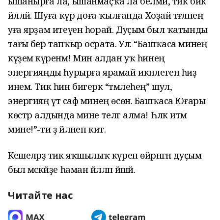
ышанырға ла, ышанмаҫҡа ла белмәй, тик бик
йәлләй. Шуға күрә доға ҡылғанда Хоҙай тәғәләнең
уға ярҙам итеүен һорай. Дуҫым был ҡатынды
тағы бер тапҡыр осрата. Ул: “Башҡаса минең
күҙемә күренмә! Мин алдан уҡ һинең
энергияңды һурырға ярамай икәнлеген һиҙә
инем. Тик һин бигерәк “тәмлеһең” шул, ә
энергияң үтә саф минең өсөн. Башҡаса Юғары
көстәр алдында мине телгә алма! Һәләк итмә
мине!”-ти ҙә әйләнеп китә.
Кешеләрҙә тик яҡшылыҡ күреп өйрәнгән дуҫым
был мәскәйҙе һаман йәлләп йәшәй.
Читайте нас