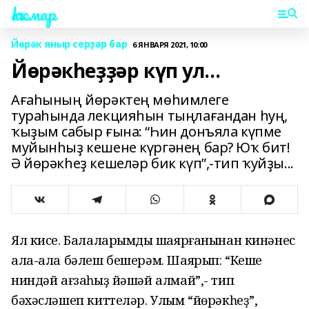
Һаҡмар
Йөрәк яныр серҙәр бар
6 ЯНВАРЯ 2021, 10:00
Йөрәкһеҙҙәр күп ул...
Ағаһының йөрәктең мөһимлеге
тураһында лекцияһын тыңлағандан һуң,
ҡыҙым сабыр ғына: “Һин донъяла күпме
муйынһыҙ кешене күргәнең бар? Юҡ бит!
Ә йөрәкһеҙ кешеләр бик күп”,-тип ҡуйҙы...
Ял кисе. Балаларымдың шаярғанынан кинәнес
ала-ала бәлеш бешерәм. Шаярып: “Кеше
ниндәй ағзаһыҙ йәшәй алмай”,- тип
бәхәсләшеп киттеләр. Улым “йөрәкһеҙ”,