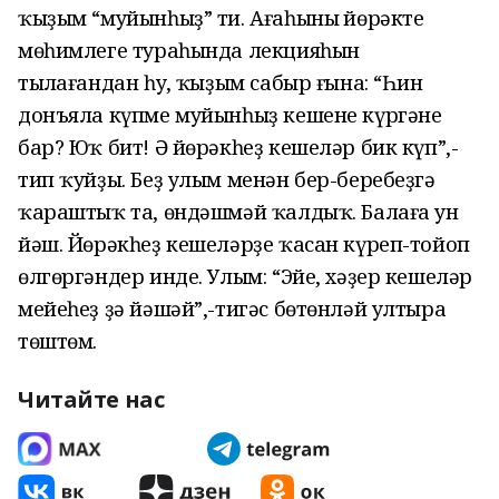
ҡыҙым “муйынһыҙ” ти. Ағаһының йөрәктең
мөһимлеге тураһында лекцияһын
тыңлағандан һуң, ҡыҙым сабыр ғына: “Һин
донъяла күпме муйынһыҙ кешене күргәнең
бар? Юҡ бит! Ә йөрәкһеҙ кешеләр бик күп”,-
тип ҡуйҙы. Беҙ улым менән бер-беребеҙгә
ҡараштыҡ та, өндәшмәй ҡалдыҡ. Балаға ун
йәш. Йөрәкһеҙ кешеләрҙе ҡасан күреп-тойоп
өлгөргәндер инде. Улым: “Эйе, хәҙер кешеләр
мейеһеҙ ҙә йәшәй”,-тигәс бөтөнләй ултыра
төштөм.
Читайте нас