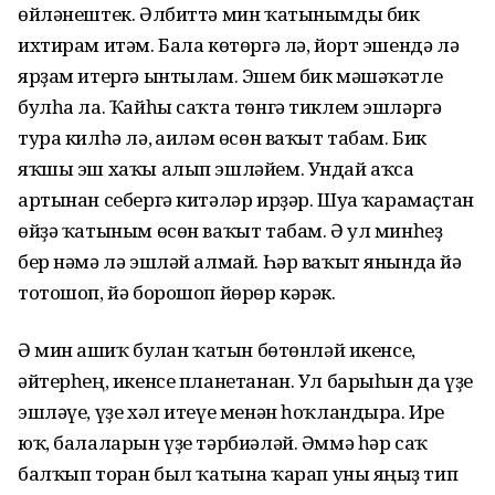
өйләнештек. Әлбиттә мин ҡатынымды бик
ихтирам итәм. Бала көтөргә лә, йорт эшендә лә
ярҙам итергә ынтылам. Эшем бик мәшәҡәтле
булһа ла. Ҡайһы саҡта төнгә тиклем эшләргә
тура килһә лә, ғаиләм өсөн ваҡыт табам. Бик
яҡшы эш хаҡы алып эшләйем. Ундай аҡса
артынан себергә китәләр ирҙәр. Шуға ҡарамаҫтан
өйҙә ҡатыным өсөн ваҡыт табам. Ә ул минһеҙ
бер нәмә лә эшләй алмай. Һәр ваҡыт янында йә
тотошоп, йә борошоп йөрөр кәрәк.
Ә мин ғашиҡ булған ҡатын бөтөнләй икенсе,
әйтерһең, икенсе планетанан. Ул барыһын да үҙе
эшләүе, үҙе хәл итеүе менән һоҡландыра. Ире
юҡ, балаларын үҙе тәрбиәләй. Әммә һәр саҡ
балҡып торған был ҡатынға ҡарап уны яңғыҙ тип