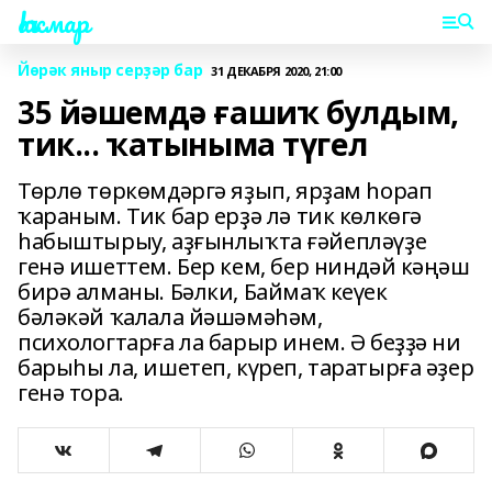
Һаҡмар
Йөрәк яныр серҙәр бар
31 ДЕКАБРЯ 2020, 21:00
35 йәшемдә ғашиҡ булдым,
тик... ҡатыныма түгел
Төрлө төркөмдәргә яҙып, ярҙам һорап
ҡараным. Тик бар ерҙә лә тик көлкөгә
һабыштырыу, аҙғынлыҡта ғәйепләүҙе
генә ишеттем. Бер кем, бер ниндәй кәңәш
бирә алманы. Бәлки, Баймаҡ кеүек
бәләкәй ҡалала йәшәмәһәм,
психологтарға ла барыр инем. Ә беҙҙә ни
барыһы ла, ишетеп, күреп, таратырға әҙер
генә тора.