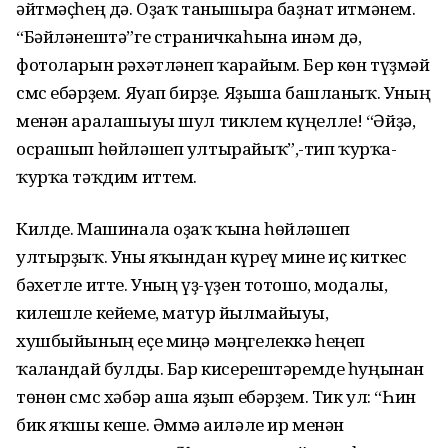
әйтмәҫһең дә. Оҙаҡ танышырға баҙнат итмәнем.
“Бәйләнештә”ге страничкаһына инәм дә,
фотоларын рәхәтләнеп ҡарайым. Бер көн түҙмәй
смс ебәрҙем. Яуап бирҙе. Яҙыша башланыҡ. Уның
менән аралашыуы шул тиклем күңелле! “Әйҙә,
осрашып һөйләшеп ултырайыҡ”,-тип ҡурҡа-
ҡурҡа тәҡдим иттем.
Килде. Машинала оҙаҡ ҡына һөйләшеп
ултырҙыҡ. Уны яҡындан күреү мине иҫ киткес
бәхетле итте. Уның үҙ-үҙен тотошо, модалы,
килешле кейеме, матур йылмайыуы,
хушбыйының еҫе миңә мәңгелеккә һеңеп
ҡалғандай булды. Бар кисерештәремде һуңынан
төнөн смс хәбәр аша яҙып ебәрҙем. Тик ул: “Һин
бик яҡшы кеше. Әммә ғаиләле ир менән