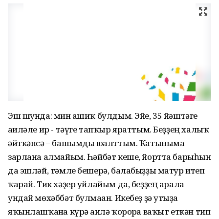
Эш шунда: мин ғашиҡ булдым. Эйе, 35 йәштәге
ғаиләле ир - тәүге тапҡыр яраттым. Беҙҙең халыҡ
әйткәнсә – башымды юғалттым. Ҡатыныма
зарлана алмайым. Һәйбәт кеше, йортта барыһын
да эшләй, тәмле бешерә, балабыҙҙы матур итеп
ҡарай. Тик хәҙер уйлайым да, беҙҙең арала
ундай мөхәббәт булмаған. Икебеҙ ҙә утыҙға
яҡынлашҡанға күрә ғаилә ҡорорға ваҡыт еткән тип