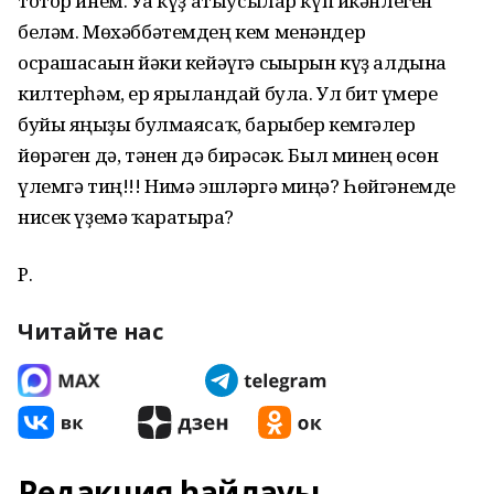
тотор инем. Уға күҙ атыусылар күп икәнлеген
беләм. Мөхәббәтемдең кем менәндер
осрашасағын йәки кейәүгә сығырын күҙ алдына
килтерһәм, ер ярылғандай була. Ул бит ғүмере
буйы яңғыҙы булмаясаҡ, барыбер кемгәлер
йөрәген дә, тәнен дә бирәсәк. Был минең өсөн
үлемгә тиң!!! Нимә эшләргә миңә? Һөйгәнемде
нисек үҙемә ҡаратырға?
Р.
Читайте нас
Редакция һайлауы