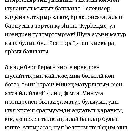
шулайтып мыжый башланы. Телевизор
алдына ултырыр хәл юҡ, һәр актрисаға, алып
барыусыға төртөп күрһәтеп: “Күрәһеңме, ул
ирендәрен тултырттырған! Шуға ауыҙы матур
ғына булып бүлтәйеп тора”,-тип ҡысҡыра,
ярһый башланы.
Ә инде бергә йөрөгән әхирәте ирендәрен
шулайттырып ҡайтҡас, миңә бөтөнләй көн
бөттө. “Һин һаран! Минең матурлығым өсөн
аҡса йәлләйһең!” фәлән дә фәсмәтән. Мин уға
ирендәренең былай ҙа матур булыуын, уны
шул килеш яратыуымды аңлатып ҡараным,
юҡ, үҙенекен тылҡып, илай башлар булып
китте. Аптырағас, ҡул һелтәнем “теләһәң нәмә эшлә