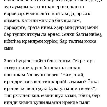
ҙур ауыҙлы ҡатынынан ерәнеп, ҡасып
йөрөйҙөр. Ә мин эштән ҡайтам да, һәр саҡ
өйҙәмен. Ҡатынымды ла бик яратам,
дөрөҫөрәге, ярата инем. Хәҙер миңә уның менән
бер түшәккә ятыуы ла ерәнес. Сөнки баяғы йәнһеҙ,
ибәйәтһеҙ ирендәрен күрһәм, бар теләгем юҡҡа
сыға.
Эштән һуңлап ҡайта башланым. Секретарь
ҡыҙҙың ирендәренә йыш ҡына ҡарап
онотолам. Ул шуны һиҙгән: ”Нимә, ағай,
ирендәре нәҙек кенә тип ҡарайһығыҙмы? Йоҡа
иренле кешеләр уҫал була ул минең кеүек”,-
тип рәхәтләнеп көлә. Ә мин шул ысын, тәбиғи, бер
ниндәй химия ҡушылмаған иренде тәмләп