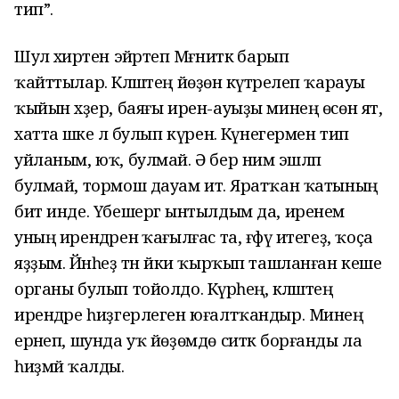
тип”.
Шул әхирәтен эйәртеп Мәғниткә барып
ҡайттылар. Кәләштең йөҙөнә күтәрелеп ҡарауы
ҡыйын хәҙер, баяғы ирен-ауыҙы минең өсөн ят,
хатта әшәке лә булып күренә. Күнегермен тип
уйланым, юҡ, булмай. Ә бер нимә эшләп
булмай, тормош дауам итә. Яратҡан ҡатының
бит инде. Үбешергә ынтылдым да, иренем
уның ирендәренә ҡағылғас та, ғәфү итегеҙ, ҡоҫа
яҙҙым. Йәнһеҙ тән йәки ҡырҡып ташланған кеше
органы булып тойолдо. Күрәһең, кәләштең
ирендәре һиҙгерлеген юғалтҡандыр. Минең
ерәнеп, шунда уҡ йөҙөмдө ситкә борғанды ла
һиҙмәй ҡалды.