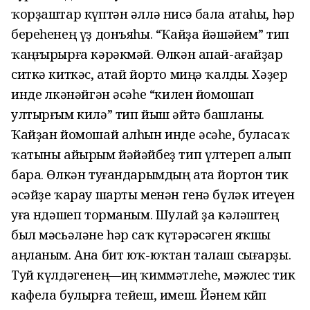
ҡорҙаштар күптән әллә нисә бала атаһы, һәр
береһенең үҙ донъяһы. “Ҡайҙа йәшәйем” тип
ҡаңғырырға кәрәкмәй. Өлкән апай-ағайҙар
ситкә киткәс, атай йорто миңә ҡалды. Хәҙер
инде өлкәнәйгән әсәһе “килен йомошап
ултырғым килә” тип йыш әйтә башланы.
Ҡайҙан йомошай алһын инде әсәһе, буласаҡ
ҡатыны айырым йәйәйбеҙ тип үлтереп алып
бара. Өлкән туғандарымдың ата йортон тик
әсәйҙе ҡарау шарты менән генә бүләк итеүен
уға өндәшеп торманым. Шулай ҙа кәләштең
был мәсьәләне һәр саҡ күтәрәсәген яҡшы
аңланым. Ана бит юҡ-юҡтан талаш сығарҙы.
Туй күлдәгенең—иң ҡиммәтлеһе, мәжлес тик
кафела булырға тейеш, имеш. Йәнем көйөп