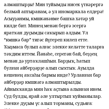
алмаштырҙы! Мин туйымды нисек үткәрергә
белмәй аптыранам, ә ул иномаркала елдерә!
Асыуҙанмы, көмөшкәнәнме башҡа хәтәр уй
килде бит. Минең менән бергә эсергә
яратҡан дуҫымды саҡырып алдым. Ул
“көмөшкә бар” тигәс йүгереп килеп етте.
Ҡыҙмаса булып алғас элекке келәтте таларға
тәҡдим иттем. Йәнәһе, серегән бай, беҙҙең
менән дә уртаҡлашһын. Барҙыҡ, һатып
булған әйберҙәрҙе алып сыҡтыҡ. Ауылда
кешенең аҡсаһы бармы инде? Урланған бар
әйберҙәр көмөшкәгә алмаштырылды.
Айныҡҡанда мин һаҡ аҫтына алынған инем.
Суд булды, ярай әле ултыртып ҡуйманылар.
Элекке дуҫым үс алып торманы, судьяға: