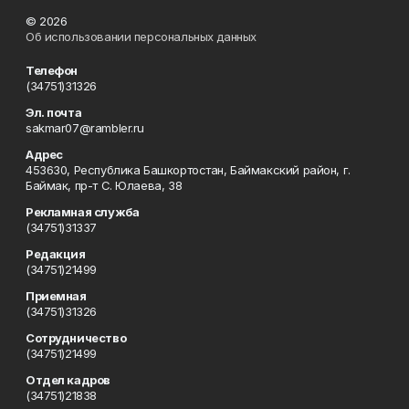
© 2026
Об использовании персональных данных
Телефон
(34751)31326
Эл. почта
sakmar07@rambler.ru
Адрес
453630, Республика Башкортостан, Баймакский район, г.
Баймак, пр-т С. Юлаева, 38
Рекламная служба
(34751)31337
Редакция
(34751)21499
Приемная
(34751)31326
Сотрудничество
(34751)21499
Отдел кадров
(34751)21838