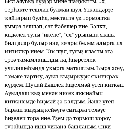
Был аяуһыҙ һүҙҙәр мине шаңҡытты. Эх,
терһәкте тешләп булмай шул. Үткәндәрҙе
ҡайтарып булһа, мәктәптә үк тормошҡа
умыра тешләп, сат йәбешер ине. Бәлки,
көндәлек тулы “икеле”, “өслө” урынына яҡшы
билдәләр булыр ине, юғары белем алырға ла
ынтылыр инем. Юҡ шул, туғыҙ класты этә-
төртә тамамланылды ла, һөнәрселек
училищеһында уҡырға маташтым. Һыра эсеү,
тәмәке тартыу, ауыл ҡыҙырыуҙы яҡыныраҡ
күрҙем. Шулай йәшлек һиҙелмәй үтеп киткән.
Ауылдаш ҡыҙ менән нисек яҡынайып
киткәнемде һиҙмәй ҙә ҡалдым. Йәше үтеп
барған ҡыҙҙың кейәүгә сығырға теләүе
һиҙелеп тора ине. Үҙем дә тормош ҡороу
тураһында йыш уйлана башланым. Сөнки