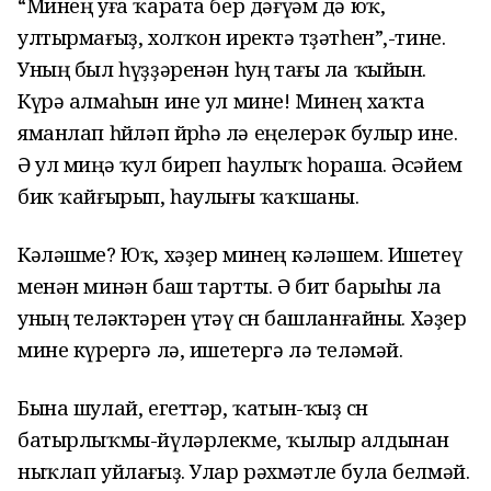
“Минең уға ҡарата бер дәғүәм дә юҡ,
ултырмағыҙ, холҡон иректә төҙәтһен”,-тине.
Уның был һүҙҙәренән һуң тағы ла ҡыйын.
Күрә алмаһын ине ул мине! Минең хаҡта
яманлап һөйләп йөрөһә лә еңелерәк булыр ине.
Ә ул миңә ҡул биреп һаулыҡ һораша. Әсәйем
бик ҡайғырып, һаулығы ҡаҡшаны.
Кәләшме? Юҡ, хәҙер минең кәләшем. Ишетеү
менән минән баш тартты. Ә бит барыһы ла
уның теләктәрен үтәү өсөн башланғайны. Хәҙер
мине күрергә лә, ишетергә лә теләмәй.
Бына шулай, егеттәр, ҡатын-ҡыҙ өсөн
батырлыҡмы-йүләрлекме, ҡылыр алдынан
ныҡлап уйлағыҙ. Улар рәхмәтле була белмәй.