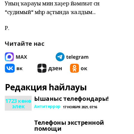
Уның ҡарауы мин хәҙер йәмғиәт өсөн
“судимый“ мөһөрө аҫтында ҡалдым...
Р.
Читайте нас
Редакция һайлауы
Ышаныс телефондары!
1723 көнө
элек
Антитеррор
17 НОЯБРЯ 2021, 07:16
Телефоны экстренной
помощи