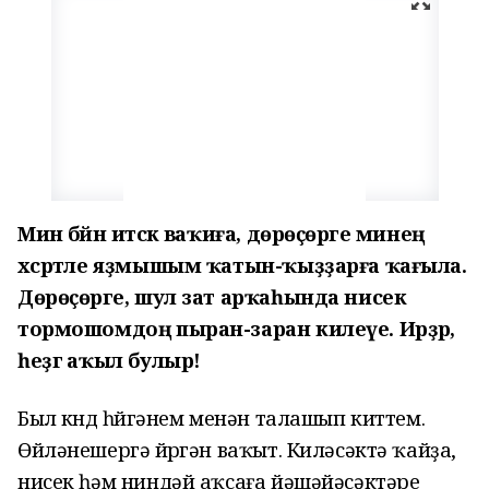
Мин бәйән итәсәк ваҡиға, дөрөҫөрәге минең
хәсрәтле яҙмышым ҡатын-ҡыҙҙарға ҡағыла.
Дөрөҫөрәге, шул зат арҡаһында нисек
тормошомдоң пыран-заран килеүе. Ирҙәр, ә
һеҙгә аҡыл булыр!
Был көндө һөйгәнем менән талашып киттем.
Өйләнешергә йөрөгән ваҡыт. Киләсәктә ҡайҙа,
нисек һәм ниндәй аҡсаға йәшәйәсәктәре