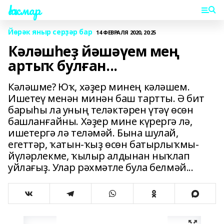
Һаҡмар
Йөрәк яныр серҙәр бар
14 ФЕВРАЛЯ 2020, 20:25
Кәләшһеҙ йәшәүем мең
артыҡ булған...
Кәләшме? Юҡ, хәҙер минең кәләшем.
Ишетеү менән минән баш тартты. Ә бит
барыһы ла уның теләктәрен үтәү өсөн
башланғайны. Хәҙер мине күрергә лә,
ишетергә лә теләмәй. Бына шулай,
егеттәр, ҡатын-ҡыҙ өсөн батырлыҡмы-
йүләрлекме, ҡылыр алдынан ныҡлап
уйлағыҙ. Улар рәхмәтле була белмәй...