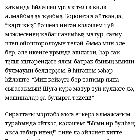
хаҡында һөйләшеп уртаҡ телгә килә
алмайбыҙ ҙа ҡуябыҙ. Боронғоса әйткәндә,
“ҡарт ҡыҙ” йәшенә ингән кәләшем туй
мәжлесенең ҡабатланғыһыҙ матур, сағыу
итеп ойошторолоуын теләй. Әммә мин әле
бер, әле икенсе урында эшләгән, һәр саҡ
төҙөлөш эштәрендәге ялсы-батрак бының мөмкин
булмауын белдерҙем. Ә һөйгәнем зәһәр
һөйләште: “Мин кейәүгә бер тапҡыр ғына
сығасаҡмын! Шуға күрә матур туй күлдәге лә,
машиналар ҙа булырға тейеш!”
Сираттағы мәртәбә аҡса еткерә алмаясағым
тураһында әйткәс, кәләшем: “Ысын ир булһаң
аҡса табыр инең!”-тине лә әйләнеп китте.