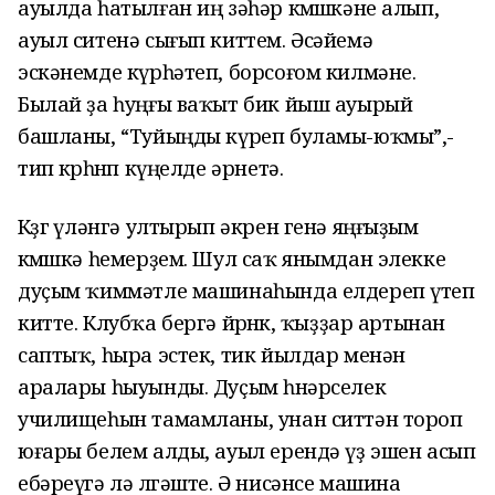
ауылда һатылған иң зәһәр көмөшкәне алып,
ауыл ситенә сығып киттем. Әсәйемә
эскәнемде күрһәтеп, борсоғом килмәне.
Былай ҙа һуңғы ваҡыт бик йыш ауырый
башланы, “Туйыңды күреп буламы-юҡмы”,-
тип көрһөнөп күңелде әрнетә.
Көҙгө үләнгә ултырып әкрен генә яңғыҙым
көмөшкә һемерҙем. Шул саҡ янымдан элекке
дуҫым ҡиммәтле машинаһында елдереп үтеп
китте. Клубҡа бергә йөрөнөк, ҡыҙҙар артынан
саптыҡ, һыра эстек, тик йылдар менән
аралары һыуынды. Дуҫым һөнәрселек
училищеһын тамамланы, унан ситтән тороп
юғары белем алды, ауыл ерендә үҙ эшен асып
ебәреүгә лә өлгәште. Ә нисәнсе машина