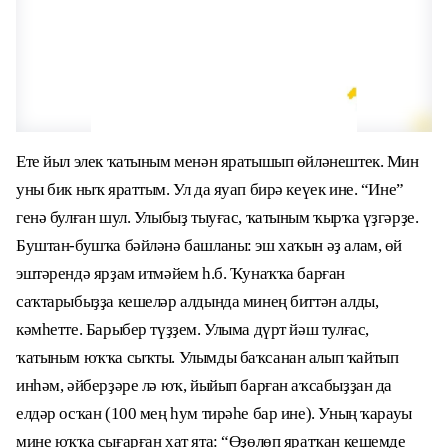
Ете йыл элек ҡатыным менән яратышып өйләнештек. Мин
уны бик ныҡ яраттым. Ул да яуап бирә кеүек ине. “Ине”
генә булған шул. Улыбыҙ тыуғас, ҡатыным ҡырҡа үҙгәрҙе.
Буштан-бушҡа бәйләнә башланы: эш хаҡын әҙ алам, өй
эштәрендә ярҙам итмәйем һ.б. Ҡунаҡҡа барған
саҡтарыбыҙҙа кешеләр алдында минең биттән алды,
кәмһетте. Барыбер түҙҙем. Улыма дүрт йәш тулғас,
ҡатыным юҡҡа сыҡты. Улымды баҡсанан алып ҡайтып
инһәм, әйберҙәре лә юҡ, йыйып барған аҡсабыҙҙан да
елдәр осҡан (100 мең һум тирәһе бар ине). Уның ҡарауы
мине юҡҡа сығарған хат ята: “Өҙөлөп яратҡан кешемде