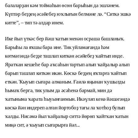
балаларҙан кәм тоймаһын өсөн барыһын да эшләнем.
Күптәр беҙҙең әсәйебеҙ юҡлығын белмәне лә. “Ситкә эшкә
китте”, – тип тә алдар инем.
Ике йыл үткәс бер йәш ҡатын менән осраша башланыҡ.
Барыһы ла яҡшы бара ине. Тик уйламағанда һәм
көтмәгәндә беҙҙе ташлап киткән әсәйебеҙ ҡайтып инде.
Яратҡан кешеһе бар аҡсаһын тартып алып ҡайҙалыр алып
барып ташлап киткән икән. Көскә беҙҙең яҡтарға ҡайтып
еткән. Ҡыуып сығара алманым. Ғаилә яңынан ҡушылды
һымаҡ бергә, тик улым да әсәһенә бармай, мин дә
ҡатыныма ҡарата һыуынғанмын. Икәүләп кенә йәшәгәндә
көскә йән индереп алған йортобоҙ тағы ла ҡотһоҙ булып
ҡалды. Нисәмә йыл ҡайҙалыр ситтә йөрөп ҡайтҡан ҡатын
миңә сит, ә ҡыуып сығарырға йәл...