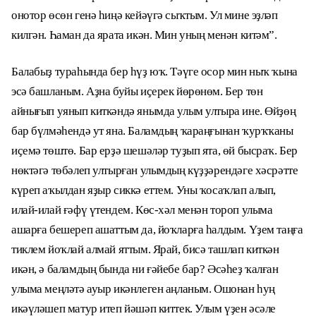
онотор өсөн генә һиңә кейәүгә сыҡтым. Ул мине эҙләп
килгән. Һаман да ярата икән. Мин уның менән китәм”.
Балабыҙ тураһында бер һүҙ юҡ. Тәүге осор мин ныҡ ҡына
эсә башланым. Аҙна буйы иҫерек йөрөнөм. Бер төн
айнығып уянып киткәндә янымда улым ултыра ине. Өйҙөң
бар бүлмәһендә ут яна. Баламдың ҡараңғынан ҡурҡҡаны
иҫемә төштө. Бар ерҙә шешәләр туҙып ята, өй бысраҡ. Бер
нөктәгә төбәлеп ултырған улымдың күҙҙәрендәге хәсрәтте
күреп аҡылдан яҙыр сиккә еттем. Уны ҡосаҡлап алып,
илай-илай ғәфү үтендем. Көс-хәл менән тороп улыма
ашарға бешереп ашаттым да, йоҡларға һалдым. Үҙем таңға
тиклем йоҡлай алмай яттым. Ярай, бисә ташлап киткән
икән, ә баламдың бында ни ғәйебе бар? Әсәһеҙ ҡалған
улыма меңләтә ауыр икәнлеген аңланым. Ошонан һуң
икәүләшеп матур итеп йәшәп киттек. Улым үҙен әсәле