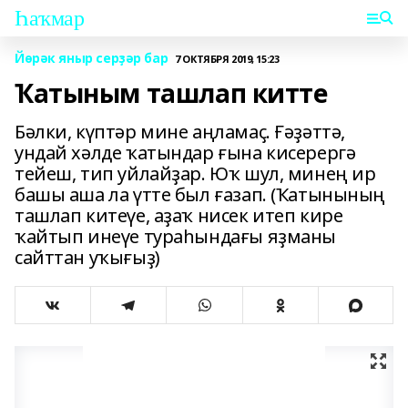
Һаҡмар
Йөрәк яныр серҙәр бар
7 ОКТЯБРЯ 2019, 15:23
Ҡатыным ташлап китте
Бәлки, күптәр мине аңламаҫ. Ғәҙәттә,
ундай хәлде ҡатындар ғына кисерергә
тейеш, тип уйлайҙар. Юҡ шул, минең ир
башы аша ла үтте был ғазап. (Ҡатынының
ташлап китеүе, аҙаҡ нисек итеп кире
ҡайтып инеүе тураһындағы яҙманы
сайттан уҡығыҙ)