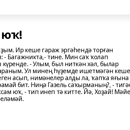
 юҡ!
йҙым. Ир кеше гараж эргәһендә торған
- Багажникта,- тине. Мин саҡ ҡолап
 күренде. - Улым, был ниткән хәл, былар
араным. Ул минең һүҙемде ишетмәгән кеше
н асып, нимәнелер алды ла, ҡапҡа яғына
рамай бит. Ниңә Газель саҡырманың?, - тигәс
сам юҡ, - тип инеп тә китте. Йә, Хоҙай! Мәй
теләмәй.