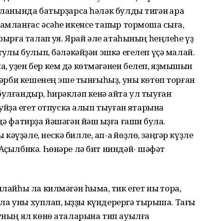
яланында батырҙарса һәләк булды тигән ҡара
амланғас әсәһе икенсе тапҡыр тормошҡа сыға,
ырырға талап ҡуя. Ярай әле атаһының һеңлеһе үҙ
туҡлы булып, бәләкәйҙән эшкә егелеп үҫә малай.
, уҙен бер кем дә көтмәгәнен белеп, яҙмышын
 Хәрби кешенең эше тынғыһыҙ, уны көтөп торған
улғандыр, һирәкләп кенә ҡайта ул тыуған
уйҙаҡ егет отпуска алып тыуған яҡтарына
ә фатирҙа йәшәгән йәш ҡыҙға ғашиҡ була.
әүҙәле, нескә билле, ап-аҡ йөҙлө, зәңгәр күҙле
Аҫылбикә. Һөнәре лә бит ниндәй- шәфҡәт
лайһы ла килмәгән һымаҡ, тик егет ныҡ тора,
ы ла уны хуплап, ҡыҙҙы күндерергә тырыша. Тағы
 уның ял көнө аталарына тип ауылға