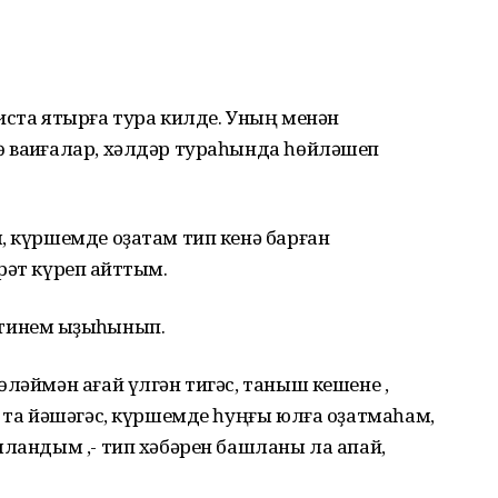
иста ятырға тура килде. Уның менән
 ваҡиғалар, хәлдәр тураһында һөйләшеп
, күршемде оҙатам тип кенә барған
әт күреп ҡайттым.
 тинем ҡыҙыҡһынып.
өләймән ағай үлгән тигәс, таныш кешене ,
п та йәшәгәс, күршемде һуңғы юлға оҙатмаһам,
лландым ,- тип хәбәрен башланы ла апай,