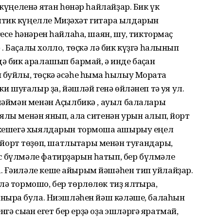
күңеленә ятҡан һөнәр һайлайҙар. Бик үк
тик күңелле Миҙәхәт гитара ҡылдарын
гесе һәнәрен һайлаһа, шаян, шуҡ, тиктормаҫ
 Баҫалҡы холҡло, төҫкә лә бик күҙгә һалынып
ә бик аралашып бармай, ә инде баҫҡан
 буйлы, төҫкә әсәһе һымаҡ һылыу Моратҡа
ки шуғалыр ҙа, йәшләй генә өйләнеп тә ҡуя ул.
өләймән менән Аҫылбикә , ауыл балалары
ялы менән янып, ҡала ситенән урын алып, йорт
н кешегә хыялдарын тормошҡа ашырыу еңел
орт төҙөп, шатлыҡтары менән туғандары,
с бүлмәле фатирҙарын һатып, бер бүлмәле
. Ғәиләле кеше айырым йәшәһен тип уйлайҙар.
лә тормошо, бер төрлөлөк тиҙ ялҡтыра,
ыныраҡ була. Ниэшләһен йәш кәләше, балаһын
гә сыҡҡан егет бер ерҙә оҙаҡ эшләргә яратмай,