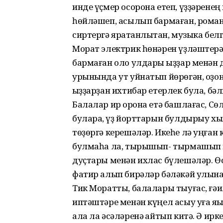
инде үҫмер осорона етеп, үҙҙәренең 
һөйләшеп, асылып бармаған, роман
сиртергә яратҡанлыҡтан, музыка бел
Морат электрик һөнәрен үҙләштерә .
бармаған оло улдары ҡыҙҙар менән д
урынында ут уйнатып йөрөгән, оҙон
ҡыҙҙарҙан ихтибар етерлек була, бәл
Балалар ир ҡорона етә башлағас, С
булараҡ, үҙ йорттарын булдырыу хы
төҙөргә керешәләр. Икеһе лә уңға
булмаһа ла, тырышып- тырмашып й
дуҫтары менән ихлас бүлешәләр. Ө
фатир алып бирәләр бәләкәй улына
Тик Моратты, балалары тыуғас, ғәи
иптәштәре менән күңел асыу уға яҡ
ала ла әсәләренә ҡайтып китә. Ә иркен