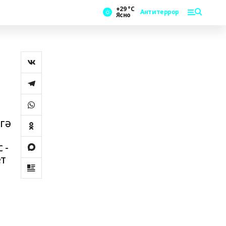
+29 °С
Антитеррор
Ясно
гә
 -
ет