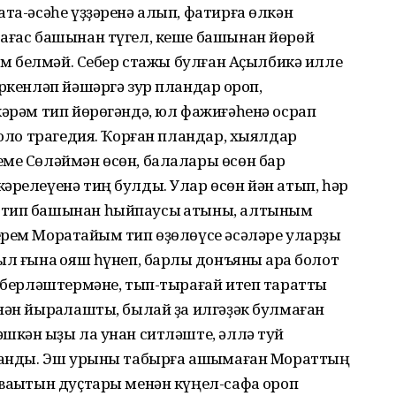
ата-әсәһе үҙҙәренә алып, фатирға өлкән
 ағас башынан түгел, кеше башынан йөрөй
кем белмәй. Себер стажы булған Аҫылбикә илле
ркенләп йәшәргә зур пландар ҡороп,
кәрәм тип йөрөгәндә, юл фажиғәһенә осрап
 оло трагедия. Ҡорған пландар, хыялдар
еме Сөләймән өсөн, балалары өсөн бар
әрелеүенә тиң булды. Улар өсөн йән атып, һәр
 тип башынан һыйпаусы ҡатыны, алтыным
рем Моратҡайым тип өҙөлөүсе әсәләре уларҙы
л ғына ҡояш һүнеп, барлыҡ донъяны ҡара болот
ы берләштермәне, тып-тырағай итеп таратты
нән йыраҡлашты, былай ҙа илгәҙәк булмаған
шкән ҡыҙы ла унан ситләште, әллә туй
лланды. Эш урыны табырға ашыҡмаған Мораттың
ваҡытын дуҫтары менән күңел-сафа ҡороп