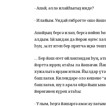
- Апай, әллә илайһығыҙ инде?
- Илайым. Ундай ғибрәтте ошо йәшем
Апайҙың берсә илап, берсә көйөп һ
ҡалдым. Ысындан да йөрәк өҙгөс хәл
һуң , ҡылт итеп бер притча иҫкә төшт
… Бер йәш егет өйләнгәндән һуң, ҡа
йортта ирҙең атаһы ла йәшәгән. Йә
хужалыҡта ярҙам иткән. Йылдар үтә
башлаған. Килендәре оло кешене “ар
башлаған, шул арҡала өйҙә йыш ҡына
йөрөгәнен күреп атаһы:
- Улым, һеҙгә йәшәргә ҡамасаулағым 