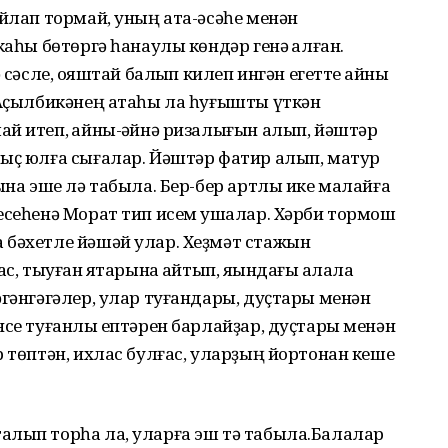
уйлап тормай, уның ата-әсәһе менән
каһы бөтөргә һанаулы көндәр генә ҡалған.
 сәсле, ҡояштай балҡып килеп ингән егетте ҡайны
 Аҫылбикәнең атаһы ла һуғышты үткән
й итеп, ҡайны-ҡәйнә ризалығын алып, йәштәр
лыҫ юлға сығалар. Йәштәр фатир алып, матур
ына эше лә табыла. Бер-бер артлы ике малайға
есеһенә Морат тип исем ҡушалар. Хәрби тормош
 бәхетле йәшәй улар. Хеҙмәт стажын
с, тыуған яҡтарына ҡайтып, яҡындағы ҡалала
әгәнгәгәлер, улар туғандары, дуҫтары менән
нсе туғанлыҡ ептәрен барлайҙар, дуҫтары менән
р төптән, ихлас булғас, уларҙың йортонан кеше
алып торһа ла, уларға эш тә табыла.Балалар