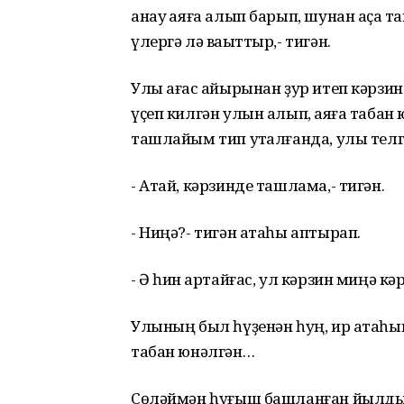
анау ҡаяға алып барып, шунан аҫҡа т
үлергә лә ваҡыттыр,- тигән.
Улы ағас ҡайырынан ҙур итеп кәрзи
үҫеп килгән улын алып, ҡаяға табан 
ташлайым тип уҡталғанда, улы телг
- Атай, кәрзинде ташлама,- тигән.
- Ниңә?- тигән атаһы аптырап.
- Ә һин ҡартайғас, ул кәрзин миңә к
Улының был һүҙенән һуң, ир атаһы
табан юнәлгән…
Сөләймән һуғыш башланған йылды 