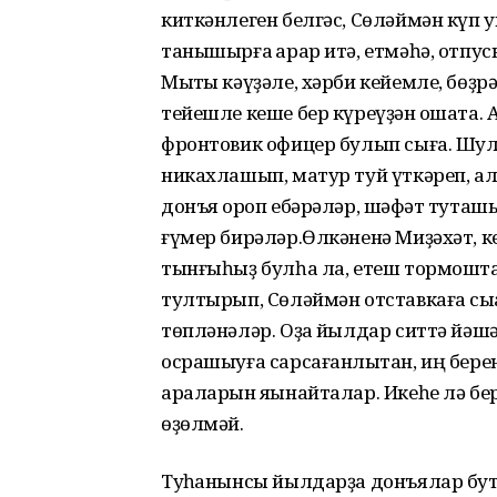
киткәнлеген белгәс, Сөләймән күп 
танышырға ҡарар итә, етмәһә, отпус
Мыҡты кәүҙәле, хәрби кейемле, бөҙрә
тейешле кеше бер күреүҙән оҡшата.
фронтовик офицер булып сыға. Шула
никахлашып, матур туй үткәреп, а
донъя ҡороп ебәрәләр, шәфҡәт туташ
ғүмер бирәләр.Өлкәненә Миҙәхәт, к
тынғыһыҙ булһа ла, етеш тормошта
тултырып, Сөләймән отставкаға сыҡҡа
төпләнәләр. Оҙаҡ йылдар ситтә йәш
осрашыуға сарсағанлыҡтан, иң бере
араларын яҡынайталар. Икеһе лә бе
өҙөлмәй.
Туҡһанынсы йылдарҙа донъялар бут