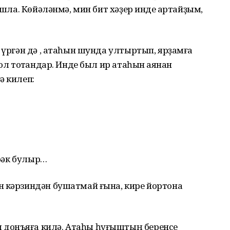
ашла. Көйәләнмә, мин бит хәҙер инде ҡартайҙым,
н үргән дә , атаһын шунда ултыртып, ярҙамға
юл тотҡандар. Инде был ир атаһын ҡаянан
ә килеп:
әрәк булыр…
н кәрзиндән бушатмай ғына, кире йортона
донъяға килә. Атаһы һуғыштың беренсе