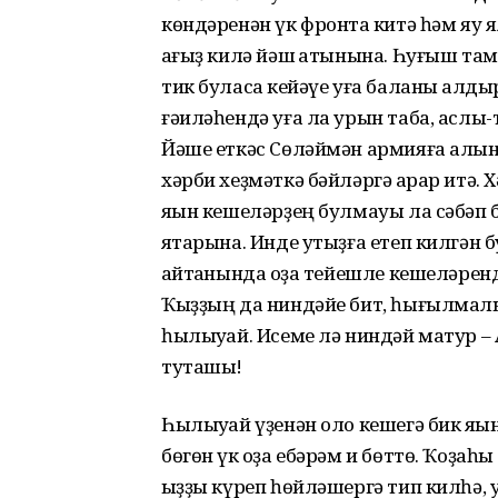
көндәренән үк фронтҡа китә һәм яу 
ҡағыҙ килә йәш ҡатынына. Һуғыш там
тик буласаҡ кейәүе уға баланы ҡалд
ғәиләһендә уға ла урын таба, аслы-
Йәше еткәс Сөләймән армияға алына
хәрби хеҙмәткә бәйләргә ҡарар итә.
яҡын кешеләрҙең булмауы ла сәбәп б
яҡтарына. Инде утыҙға етеп килгән б
ҡайтҡанында ҡоҙа тейешле кешеләренд
Ҡыҙҙың да ниндәйе бит, һығылмалы к
һылыуҡай. Исеме лә ниндәй матур – 
туташы!
Һылыуҡай үҙенән оло кешегә бик яҡын
бөгөн үк ҡоҙа ебәрәм и бөттө. Ҡоҙаһ
ҡыҙҙы күреп һөйләшергә тип килһә,