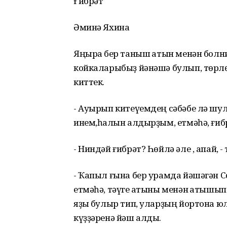
Ғибрәт
Әминә Яхина
Яңыраҡ бер таныш ҡатын менән болн
койкаларыбыҙ йәнәшә булып, төрлө
киттек.
- Ауырып китеүемдең сәбәбе лә шул
инем,һалҡын алдырҙым, етмәһә, ғибр
- Ниндәй ғибрәт? Һөйлә әле , апай, -
- Ҡапыл ғына бер урамда йәшәгән С
етмәһә, тәүге ҡатыны менән ҡатышы
яҙыҡ булыр тип, уларҙың йортона ю
күҙҙәренә йәш алды.