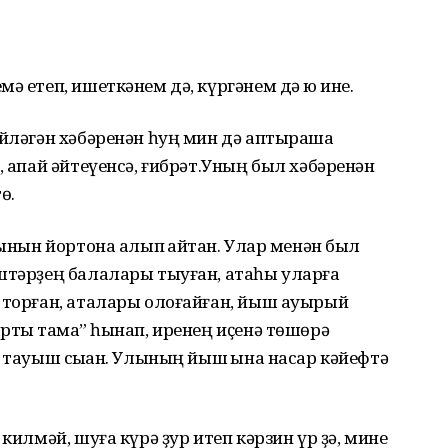
ә етеп, ишеткәнем дә, күргәнем дә юҡ ине.
өйләгән хәбәренән һуң мин дә аптырашҡа
, апай әйтеүенсә, ғибрәт.Уның был хәбәренән
ө.
тынын йортона алып ҡайтҡан. Улар менән был
штәрҙең балалары тыуған, атаһы уларға
 торған, аталары олоғайған, йыш ауырый
тыҡ тамаҡ” һынап, иренең иҫенә төшөрә
 тауыш сыҡҡан. Улының йыш ҡына насар кәйефтә
килмәй, шуға күрә ҙур итеп кәрзин үр ҙә, мине