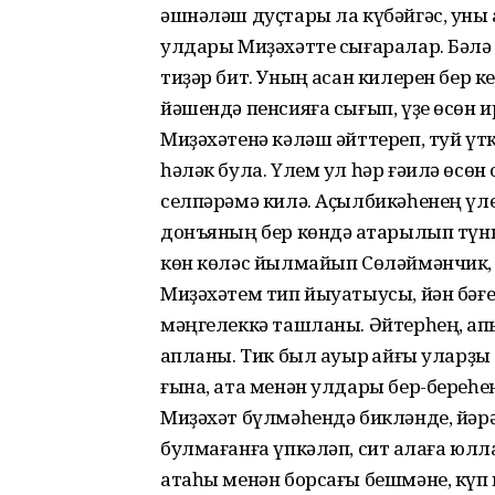
әшнәләш дуҫтары ла күбәйгәс, уны 
улдары Миҙәхәтте сығаралар. Бәлә
тиҙәр бит. Уның ҡасан килерен бер 
йәшендә пенсияға сығып, үҙе өсөн и
Миҙәхәтенә кәләш әйттереп, туй үт
һәләк була. Үлем ул һәр ғәилә өсөн
селпәрәмә килә. Аҫылбикәһенең үл
донъяның бер көндә аҡтарылып түнк
көн көләс йылмайып Сөләймәнчик,
Миҙәхәтем тип йыуатыусы, йән бәғе
мәңгелеккә ташланы. Әйтерһең, ҡапы
ҡапланы. Тик был ауыр ҡайғы уларҙ
ғына, ата менән улдары бер-береһе
Миҙәхәт бүлмәһендә бикләнде, йәрә
булмағанға үпкәләп, сит ҡалаға ю
атаһы менән борсағы бешмәне, күп 