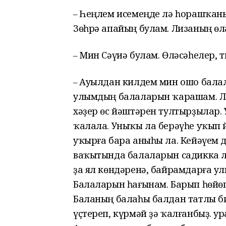
Һеңлем исемеңде лә һорашҡаным
–
Зөһрә апайың булам. Лизаның өл
Мин Сәүиә булам. Өләсәһелер, т
–
Ауылдан килдем мин ошо балала
–
улымдың балаларын ҡарашам. Ли
хәҙер өс йәштәрен тултырҙылар.
ҡалала. Уныҡы ла берәүһе уҡып й
уҡырға бара аныһы ла. Кейәүем д
ваҡытында балаларын садикка ла
ҙа ял көндәренә, байрамдарға ул
Балаларын һағынам. Барып һөйө
Баланың балаһы балдан татлы би
үҫтереп, күрмәй ҙә ҡалғанбыҙ. Ҙу