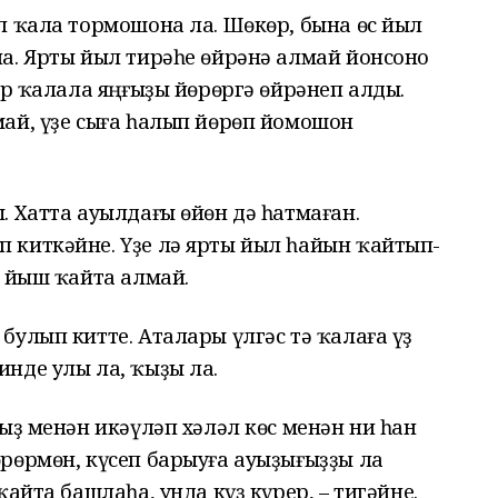
л ҡала тормошона ла. Шөкөр, бына өс йыл
а. Ярты йыл тирәһе өйрәнә алмай йонсоно
ур ҡалала яңғыҙы йөрөргә өйрәнеп алды.
ай, үҙе сыға һалып йөрөп йомошон
. Хатта ауылдағы өйөн дә һатмаған.
 киткәйне. Үҙе лә ярты йыл һайын ҡайтып-
к йыш ҡайта алмай.
улып китте. Аталары үлгәс тә ҡалаға үҙ
нде улы ла, ҡыҙы ла.
ыҙ менән икәүләп хәләл көс менән ни һан
рөрмөн, күсеп барыуға ауыҙығыҙҙы ла
айта башлаһа, унда күҙ күрер, – тигәйне.