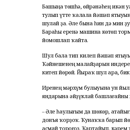
Башыңа төшһә, өйрәнәһең икән у
тулып үтте ҡалала йәшәп ятыуын
шулай ҙа. Әле бына һин дә мин ҙ
Бараһы еренә машина көтөп торм
йомошлап ҡайта.
Шул бала тип килеп йәшәп ятыуы
Ҡәйнешенең малайҙарын индереп
китеп йөрөй. Йыраҡ шул ара, би
Иренең мәрхүм булыуына ун йыл б
яндарына әйҙүкләй башлағайны и
Әле һаулығым да шөкөр, атайығ
–
донъя ҡорҙоҡ. Ҡунаҡҡа барып йө
асмай тороғоҙ. Ҡартайып, кәрем ҡ