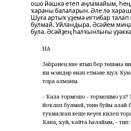
ошо йәшкә етеп аңламайым, һеңл
ҡараны балаларын. Әле лә ҡараша
Шуға артыҡ үҙемә иғтибар талап
булмай. Уйландыра. Әсәйем миңә
була. Әсәйҙең һалҡынлығы үҙәккә 
НАҘ
Зөһрәнең ике ятып бер төшөнә и
ни өсөндөр өнәп етмәне шул. Ҡун
тора алманы.
Ҡала тормошо – тормошмо ул? Т
–
йоҡлап булмай, төнө буйы алай-
туҡмалған кеше кеүек килеп тор
Ҡана, ҡуй, ҡайта һалайым, – тип