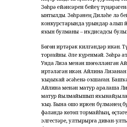
Зөһрә ейәнсәрен бейеү түңәрәген
ынтылды. Зөһрәнең Диләһе лә бе
конкурстарында урындар алып йө
яҡын булманы – иҡдисадсы булып
Бөгөн иртәрәк килгәндәр икән. Т
торғайны. Әле күренмәй. Зөһрә а
Унда Лиза менән шөғөлләнгән Ай
иртәләгән икән. Айлина Лизанан 
ҡыҙыҡай әсәһенә оҡшаған. Башҡ
Айлина менән матур аралаша Лиз
матур йылмайышып яҡынайҙылар
ҡыҙ. Бына ошо иркен бүлмәнең б
фәләндә көтөп тормайһың, өҫтәге
элгестәре, ултырырға диван-улты