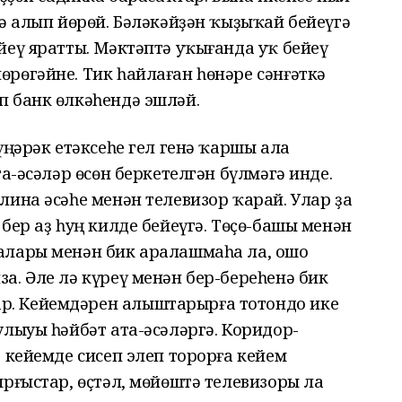
ә алып йөрөй. Бәләкәйҙән ҡыҙыҡай бейеүгә
йеү яратты. Мәктәптә уҡығанда уҡ бейеү
рөгәйне. Тик һайлаған һөнәре сәнғәткә
 банк өлкәһендә эшләй.
үңәрәк етәксеһе гел генә ҡаршы ала
та-әсәләр өсөн беркетелгән бүлмәгә инде.
лина әсәһе менән телевизор ҡарай. Улар ҙа
бер аҙ һуң килде бейеүгә. Төҫө-башы менән
алары менән бик аралашмаһа ла, ошо
а. Әле лә күреү менән бер-береһенә бик
. Кейемдәрен алыштарырға тотондо ике
улыуы һәйбәт ата-әсәләргә. Коридор-
 кейемде сисеп элеп торорға кейем
рғыстар, өҫтәл, мөйөштә телевизоры ла