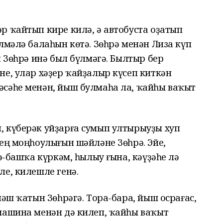
р ҡайтып кире килә, ә автобуста оҙатып
лмәлә балаһын көтә. Зөһрә менән Лиза күп
н Зөһрә инә был бүлмәгә. Былтыр бер
не, улар хәҙер ҡайҙалыр күсеп киткән
сәһе менән, йыш булмаһа ла, ҡайһы ваҡыт
 күберәк уйҙарға сумып ултырыуҙы хуп
нең моңһоулығын шәйләне Зөһрә. Эйе,
ә-башҡа күркәм, һылыу ғына, кәүҙәһе лә
ле, килешле генә.
йәш ҡатын Зөһрәгә. Тора-бара, йыш осрағас,
машина менән дә килеп, ҡайһы ваҡыт