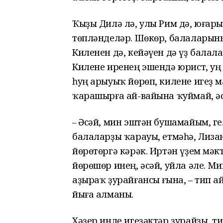
Ҡыҙы Дилә лә, улы Рим дә, юғары
төпләнделәр. Шөкөр, балаларыны
Киленен дә, кейәүен дә үҙ балал
Килене иренең эшендә юрист, уң 
һуң арыуыҡ йөрөп, килене игеҙ 
ҡарашырға ай-вайына ҡуймай, әс
Әсәй, мин эштән бушамайым, ге
–
балаларҙы ҡарауы, етмәһә, Лиза
йөрөтөргә кәрәк. Иртән үҙем мәк
йөрөшөр инең, әсәй, уйла әле. М
аҙыраҡ ҙурайғансы ғына, – тип 
йыға алманы.
Хәҙер инде игеҙәктәр ҙурайҙы, т