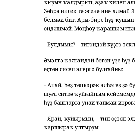
ҡыҙын ҡалдырып, аҙаҡ килеп ал
Зөһрә нисек тә эсенә инә алмай
белмәй бит. Ары-бире һүҙ ҡушып
өндәшмәй. Моңһоу ҡарашы менән
Булдымы? – тигәндәй күҙгә текл
–
Әмәлгә ҡалғандай бөгөн үҙе һүҙ 
өҫтөн сисеп элергә булғайны:
Апай, һеҙ төпкәрәк элһәгеҙ ҙә 
–
шуға ситкә ҡуйғайным кейемемде
һүҙ башларға уңай тапмай йөрөгә
Ярай, ҡуйырмын, – тип өҫтөн э
–
ҡаршыраҡ ултырҙы.