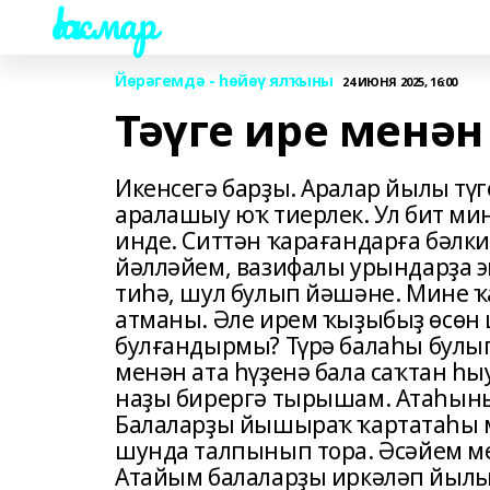
Һаҡмар
Йөрәгемдә - һөйөү ялҡыны
24 ИЮНЯ 2025, 16:00
Тәүге ире мен
Икенсегә барҙы. Аралар йылы түг
аралашыу юҡ тиерлек. Ул бит ми
инде. Ситтән ҡарағандарға бәлки
йәлләйем, вазифалы урындарҙа э
тиһә, шул булып йәшәне. Мине ҡ
атманы. Әле ирем ҡыҙыбыҙ өсөн 
булғандырмы? Түрә балаһы булы
менән ата һүҙенә бала саҡтан һ
наҙы бирергә тырышам. Атаһын
Балаларҙы йышыраҡ ҡартатаһы м
шунда талпынып тора. Әсәйем м
Атайым балаларҙы иркәләп йылы 