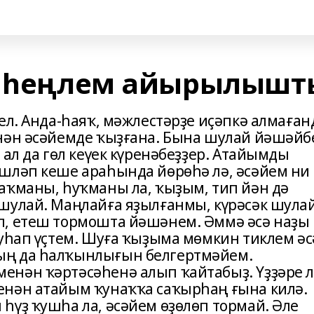
ән һеңлем айырылышт
ел. Анда-һаяҡ, мәжлестәрҙе иҫәпкә алмаған
нән әсәйемде ҡыҙғана. Бына шулай йәшәйб
 ал да гөл кеүек күренәбеҙҙер. Атайымды
шләп кеше араһында йөрөһә лә, әсәйем ни
аҡманы, һуҡманы ла, ҡыҙым, тип йән дә
шулай. Маңлайға яҙылғанмы, күрәсәк шула
п, етеш тормошта йәшәнем. Әммә әсә наҙы
ыуһап үҫтем. Шуға ҡыҙыма мөмкин тиклем әс
ың да һалҡынлығын белгертмәйем.
енән ҡәртәсәһенә алып ҡайтабыҙ. Үҙҙәре 
енән атайым ҡунаҡҡа саҡырһаң ғына килә.
һүҙ ҡушһа ла, әсәйем өҙөлөп тормай. Әле