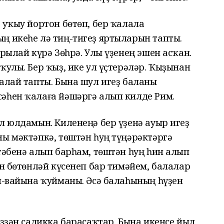
 уҡыу йортон бөтөп, бер ҡалала
ң икеһе лә тиң-тигеҙ яртыларын тапты.
арылай күрә Зөһрә. Улы үҙенең эшен асҡан.
ҡулы. Бер ҡыҙ, ике ул үҫтерәләр. Ҡыҙынан
малай тапты. Бына шул игеҙ баланы
әһен ҡалаға йәшәргә алып килде Рим.
л юлдамын. Киленеңә бер үҙенә ауыр игеҙ
ны мәктәпкә, төштән һуң түңәрәктәргә
тәбенә алып барһам, төштән һуң һин алып
ин бөтөнләй күсенеп бар тимәйем, балалар
ай-вайына ҡуйманы. Әсә балаһының һүҙен
иҙҙән садикка барасаҡтар. Бына икенсе йыл