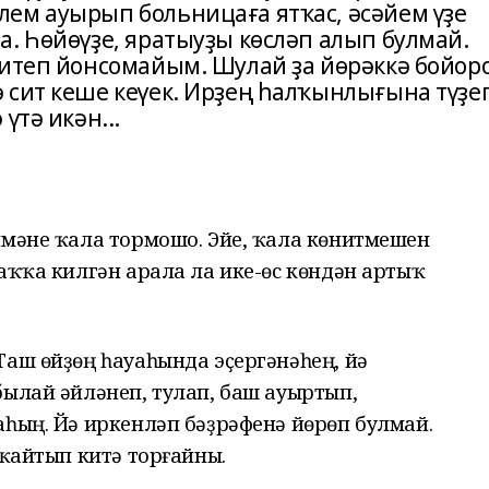
ем ауырып больницаға ятҡас, әсәйем үҙе
. Һөйөүҙе, яратыуҙы көсләп алып булмай.
 итеп йонсомайым. Шулай ҙа йөрәккә бойор
 сит кеше кеүек. Ирҙең һалҡынлығына түҙе
үтә икән...
нмәне ҡала тормошо. Эйе, ҡала көнитмешен
аҡҡа килгән арала ла ике-өс көндән артыҡ
аш өйҙөң һауаһында эҫергәнәһең, йә
былай әйләнеп, тулап, баш ауыртып,
аһың. Йә иркенләп бәҙрәфенә йөрөп булмай.
 ҡайтып китә торғайны.