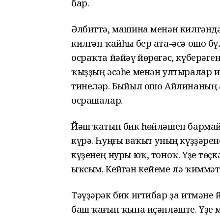
бар.
Әлбиттә, машина менән килгәндә
килгән ҡайһы бер ата-әсә ошо бү
осраҡта йәйәү йөрөгәс, күберәге
ҡыҙҙың әсәһе менән ултыралар и
тинеләр. Быйыл ошо Айлинаның ә
осрашалар.
Йәш ҡатын бик һөйләшеп бармай,
күрә. Һуңғы ваҡыт уның күҙҙәре
күҙенең нуры юҡ, тоноҡ. Үҙе төҫк
ыҡсым. Кейгән кейеме лә ҡиммәт
Тәүҙәрәк бик иғтибар ҙа итмәне 
баш ҡағып ҡына иҫәнләште. Үҙе 