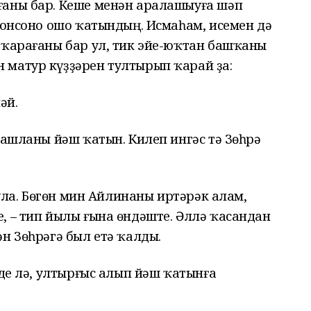
ғаны бар. Кеше менән аралашыуға шәп
 йонсоно ошо ҡатындың. Исмаһам, исемен дә
 ҡарағаны бар ул, тик эйе-юҡтан башҡаны
 матур күҙҙәрен тултырып ҡарай ҙа:
әй.
башланы йәш ҡатын. Килеп ингәс тә Зөһрә
була. Бөгөн мин Айлинаны иртәрәк алам,
, – тип йылы ғына өндәште. Әллә ҡасандан
н Зөһрәгә был етә ҡалды.
лде лә, ултырғыс алып йәш ҡатынға