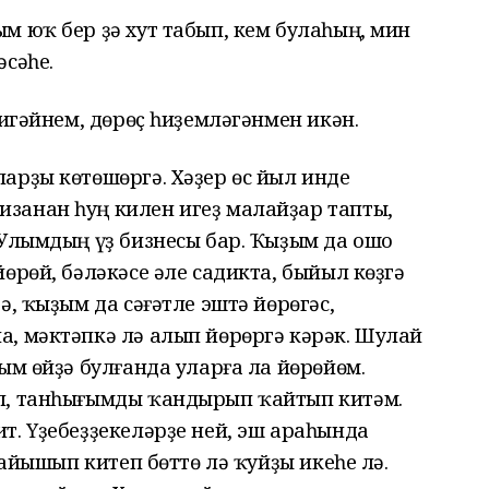
 юҡ бер ҙә хут табып, кем булаһың, мин
әсәһе.
игәйнем, дөрөҫ һиҙемләгәнмен икән.
рҙы көтөшөргә. Хәҙер өс йыл инде
занан һуң килен игеҙ малайҙар тапты,
 Улымдың үҙ бизнесы бар. Ҡыҙым да ошо
өрөй, бәләкәсе әле садикта, быйыл көҙгә
ә, ҡыҙым да сәғәтле эштә йөрөгәс,
, мәктәпкә лә алып йөрөргә кәрәк. Шулай
ым өйҙә булғанда уларға ла йөрөйөм.
п, танһығымды ҡандырып ҡайтып китәм.
т. Үҙебеҙҙекеләрҙе ней, эш араһында
райышып китеп бөттө лә ҡуйҙы икеһе лә.