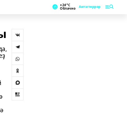
+24 °С
Антитеррор
Облачно
ы
да,
еҙ
й
ә
лә