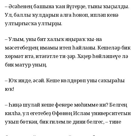
– Әсәһенең башына ҡан йүгерҙе, тыны ҡыҫылды.
Ул, баллы ҡулдарын алға һоноп, ипләп кенә
ултырғысҡа ултырҙы.
– Улым, уны бит халыҡ яңыраҡ ҡы-на
мәсетебеҙҙең имамы итеп һайланы. Кешеләр бик
хөрмәт итә, итәғәтле ти-ҙәр. Хәҙер һөйләшеүе лә
бик матур уның.
– Юҡ инде, әсәй. Кеше көлдөрөп уны саҡыраһы
юҡ!
– Һиңә шулай кеше фекере мөһимме ни? Белгең
килһә, ул егетебеҙ Өфөнөң Ислам университетын
уҡып бөткән, бик ғилемле дини белгес, – тине