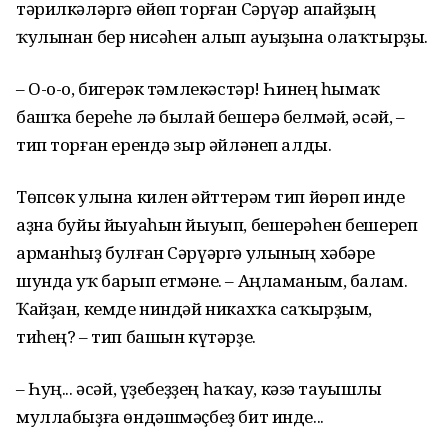
тәрилкәләргә өйөп торған Сәрүәр апайҙың
ҡулынан бер нисәһен алып ауыҙына олаҡтырҙы.
– О-о-о, бигерәк тәмлекәстәр! Һинең һымаҡ
башҡа береһе лә былай бешерә белмәй, әсәй, –
тип торған ерендә зыр әйләнеп алды.
Төпсөк улына килен әйттерәм тип йөрөп инде
аҙна буйы йыуаһын йыуып, бешерәһен бешереп
арманһыҙ булған Сәрүәргә улының хәбәре
шунда уҡ барып етмәне. – Аңламаным, балам.
Ҡайҙан, кемде ниндәй никахҡа саҡырҙым,
тиһең? – тип башын күтәрҙе.
– Һуң... әсәй, үҙебеҙҙең һаҡау, кәзә тауышлы
муллабыҙға өндәшмәҫбеҙ бит инде...