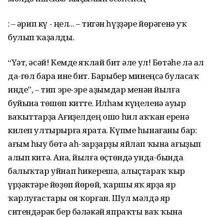
: – Ғәрип кү - ңел... – тигән һүҙҙәре йөрәгенә уҡ
булып ҡаҙалды.
“Үәт, әсәй! Кемде яҡлай бит әле ул! Бөтәһе лә ал
да-гөл бара ине бит. Барыбер минеңсә буласаҡ
инде”, – тип эре-эре аҙымдар менән йылға
буйына төшөп китте. Илһам күңеленә ауыр
ваҡыттарҙа Ағиҙелдең ошо һил аҡҡан еренә
килеп ултырырға ярата. Күпме һынағаны бар:
ағым һыу бөтә аһ-зарҙарҙы яйлап ҡына ағыҙып
алып китә. Ана, йылға өҫтөндә унда-бында
балыҡтар уйнап һикерешә, алыҫтараҡ ҡыр
үрҙәктәре йөҙөп йөрөй, ҡаршы яҡ ярҙа яр
ҡарлуғастары оя ҡорған. Шул мәлдә яр
ситендәрәк бер бәләкәй япраҡты ваҡ ҡына