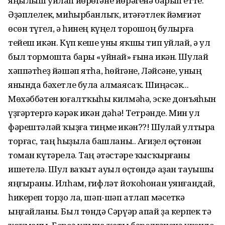
яңылыш уйлап йөрөгәне йөрәгенә барып етте.
Әҙәплелек, миһырбанлыҡ, итәғәтлек йәмғиәт
өсөн түгел, ә һинең күңел торошоң булырға
тейеш икән. Күп кеше уны яҡшы тип уйлай, ә ул
был тормошта бары «уйнай» ғына икән. Шулай
хәппәтһеҙ йәшәп ятһа, һөйгәне, Ләйсәне, уның
янында бәхетле була алмаясаҡ. Шиңәсәк...
Мөхәббәтен юғалтҡыһы килмәһә, эске донъяһын
үҙгәртергә кәрәк икән дәһә! Тетрәнде. Мин ул
фәрештәләй ҡыҙға тиңме икән??! Шулай ултыра
торғас, таң һыҙыла башланы.. Ағиҙел өҫтөнән
томан күтәрелә. Таң әтәстәре ҡысҡырғаны
ишетелә. Шул ваҡыт ауыл өҫтөндә аҙан тауышы
яңғыраны. Илһам, ғифләт йоҡоһонан уянғандай,
һикереп торҙо ла, шәп-шәп атлап мәсеткә
ыңғайланы. Был төндә Сәрүәр апай ҙа керпек тә