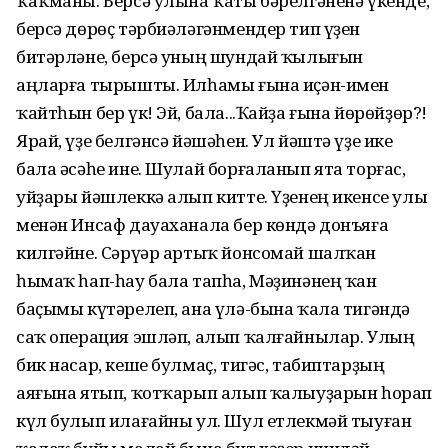
ҡаҡманы. Берсә улына ҡаты бәрелгәненә үкенде,
берсә дөрөҫ тәрбиәләгәнмендер тип үҙен
битәрләне, берсә уның шундай ҡылығын
аңларға тырышты. Илһамы ғына иҫән-имен
ҡайтһын бер үк! Эй, бала...Ҡайҙа ғына йөрөйҙөр?!
Ярай, үҙе белгәнсә йәшәһен. Ул йәштә үҙе ике
бала әсәһе ине. Шулай борғаланып ята торғас,
уйҙары йәшлеккә алып китте. Үҙенең икенсе улы
менән Инсаф дауаханала бер көндә донъяға
килгәйне. Сәрүәр артыҡ йонсомай шалҡан
һымаҡ һап-һау бала тапһа, Мәҙинәнең ҡан
баҫымы күтәрелеп, ана үлә-бына ҡала тигәндә
саҡ операция эшләп, алып ҡалғайнылар. Улың
бик насар, кеше булмаҫ, тигәс, табиптарҙың
аяғына ятып, ҡотҡарып алып ҡалыуҙарын һорап
күл булып илағайны ул. Шул етлекмәй тыуған