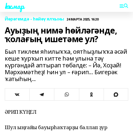
Һаҡмар
Йөрәгемдә - һөйөү ялҡыны
24 МАРТА 2025, 16:20
Ауыҙың нимә һөйләгәнде,
ҡолағың ишетәме ул?
Был тиклем яһилыҡҡа, оятһыҙлыҡҡа әсәй
кеше ҡурҡып китте һәм улына тәү
күргәндәй аптырап төбәлде: – Йә, Хоҙай!
Мәрхәмәтһеҙ! Һин ул – ғәрип... Бигерәк
ҡатыһың...
ҒӘРИП КҮҢЕЛ
Шул ыңғайы бауырһаҡтарҙы баллап ҙур