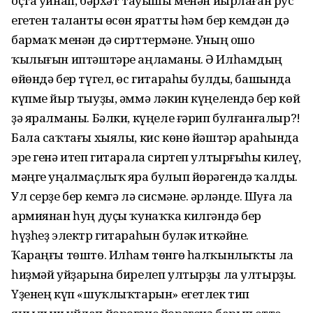
оҫта уйнап, бәрхәт тауышы менән йырлаған рус
егетен таланты өсөн яратты һәм бер кемдән дә
бармаҡ менән дә сирттермәне. Уның ошо
ҡылығын иптәштәре аңламаны. Ә Илһамдың
өйөндә бер түгел, өс гитараһы булды, башында
күпме йыр тыуҙы, әммә ләкин күңелендә бер көй
ҙә яралманы. Бәлки, күңеле ғәрип булғанғалыр?!
Бала саҡтағы хыялы, кис көнө йәштәр араһында
эре генә итеп гитарала сиртеп ултырғыһы килеү,
мәңге уңалмаҫлыҡ яра булып йөрәгендә ҡалды.
Ул серҙе бер кемгә лә сисмәне. Ғәрләнде. Шуға ла
армиянан һуң дуҫы ҡунаҡҡа килгәндә бер
һүҙһеҙ электр гитараһын буләк иткәйне.
Ҡараңғы төштө. Илһам төнгө һалҡынлыҡты ла
һиҙмәй уйҙарына бирелеп ултырҙы ла ултырҙы.
Үҙенең күп «шуҡлыҡтарын» егетлек тип