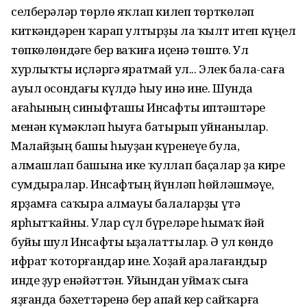
селберәләр төрлө яҡлап килеп төрткөләп
киткәндәрен ҡарап ултырҙы ла ҡылт итеп күңел
төпкөлөндәге бер ваҡиға иҫенә төштө. Ул
хурлыҡты иҫләргә яратмай ул... Элек бала-саға
ауыл осондағы күлдә һыу инә ине. Шунда
ағаһының синыфташы Инсафты иптәштәре
менән күмәкләп һыуға батырып уйнанылар.
Малайҙың башы һыуҙан күренеүе була,
алмашлап башына ике ҡуллап баҫалар ҙа кире
сумдыралар. Инсафтың йүнләп һөйләшмәүе,
ярҙамға саҡыра алмауы балаларҙы үтә
ярһытҡайны. Улар сүл бүреләре һымаҡ йәй
буйы шул Инсафты ыҙалаттылар. Ә ул көндө
ифрат ҡоторғандар ине. Хоҙай аралағандыр
инде ҙур енәйәттән. Уйындан уймаҡ сыға
яҙғанда бәхеттәренә бер апай кер сайҡарға