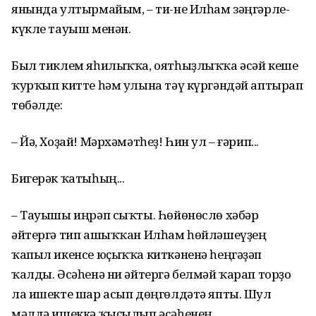
янында ултырмайым, – ти-не Илһам зәңгәрле-
күкле тауыш менән.
Был тиклем яһилыҡҡа, оятһыҙлыҡҡа әсәй кеше
ҡурҡып китте һәм улына тәү күргәндәй аптырап
төбәлде:
– Йә, Хоҙай! Мәрхәмәтһеҙ! Һин ул – ғәрип...
Бигерәк ҡатыһың...
– Тауышы иңрәп сыҡты. Һөйөнөслө хәбәр
әйтергә тип ашыҡҡан Илһам һөйләшеүҙең
ҡапыл икенсе юҫыҡҡа киткәненә һеңгәҙәп
ҡалды. Әсәһенә ни әйтергә белмәй ҡарап торҙо
ла ишекте шар асып дөңгөлдәтә япты. Шул
мәлдә ишеккә ҡыҫылып әсәһенең