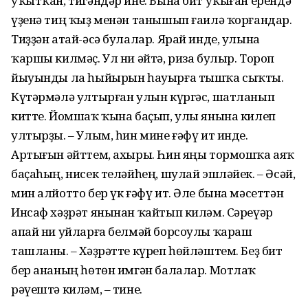
уҡытҡан, тигәндәр ине. Бына бит уҡыған ерендә
үҙенә тиң ҡыҙ менән танышып ғаилә ҡорғандар.
Тиҙҙән атай-әсә булалар. Ярай инде, улына
ҡаршы килмәҫ. Ул ни әйтә, риза булыр. Тороп
йыуынды ла һыйырын һауырға тышҡа сыҡты.
Күтәрмәлә ултырған улын күргәс, шатланып
китте. Йомшаҡ ҡына баҫып, улы янына килеп
ултырҙы. – Улым, һин мине ғәфү ит инде.
Артығын әйттем, ахыры. Һин яңы тормошҡа аяҡ
баҫаһың, нисек теләйһең, шулай эшләйек. – Әсәй,
мин алйотто бер үк ғәфү ит. Әле бына мәсеттән
Инсаф хәҙрәт янынан ҡайтып киләм. Сәреүәр
апай ни уйларға белмәй борсоулы ҡараш
ташланы. – Хәҙрәтте күреп һөйләштем. Беҙ бит
бер ананың һөтөн имгән балалар. Мотлаҡ
рәүештә киләм, – тине.