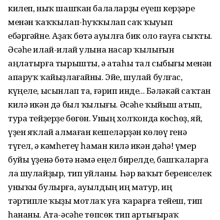
килеп, ныҡ шашҡан балаларҙы еүеш керҙәре
менән ҡаҡҡылап-һуҡҡылап саҡ ҡыуып
ебәргәйне. Аҙаҡ бөтә ауылға бик оло ғауға сыҡты.
Әсәһе илай-илай улына насар ҡылығын
аңлатырға тырышты, ә атаһы тал сыбығы менән
апаруҡ ҡайыҙлағайны. Эйе, шулай булғас,
күңеле, ысынлап та, ғәрип инде... Бәләкәй саҡтан
килә икән дә был ҡылығы. Әсәһе ҡыйыш атып,
тура тейҙерҙе бөгөн. Уның холҡонда көсһөҙ, яй,
үҙен яҡлай алмаған кешеләрҙән көлөү генә
түгел, ә кәмһетеү һаман килә икән дәһә! Ғүмер
буйы үҙенә бөтә нәмә еңел бирелде, башҡаларға
ла шулайҙыр, тип уйланы. Һәр ваҡыт беренселек
уныҡы булырға, ауылдың иң матур, иң
тәртипле ҡыҙы мотлаҡ уға ҡарарға тейеш, тип
һананы. Ата-әсәһе төпсөк тип артығыраҡ