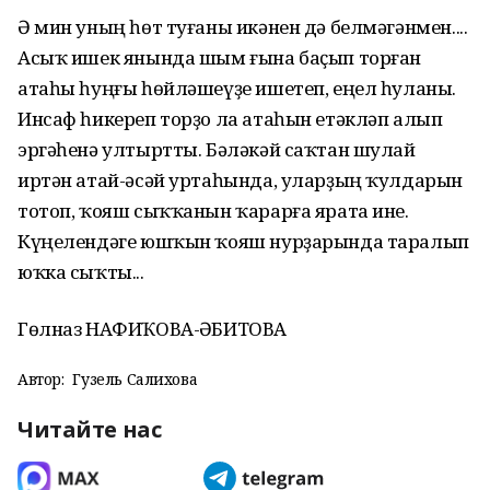
Ә мин уның һөт туғаны икәнен дә белмәгәнмен....
Асыҡ ишек янында шым ғына баҫып торған
атаһы һуңғы һөйләшеүҙе ишетеп, еңел һуланы.
Инсаф һикереп торҙо ла атаһын етәкләп алып
эргәһенә ултыртты. Бәләкәй саҡтан шулай
иртән атай-әсәй уртаһында, уларҙың ҡулдарын
тотоп, ҡояш сыҡҡанын ҡарарға ярата ине.
Күңелендәге юшҡын ҡояш нурҙарында таралып
юҡка сыҡты...
Гөлназ НАФИҠОВА-ҒӘБИТОВА
Автор:
Гузель Салихова
Читайте нас