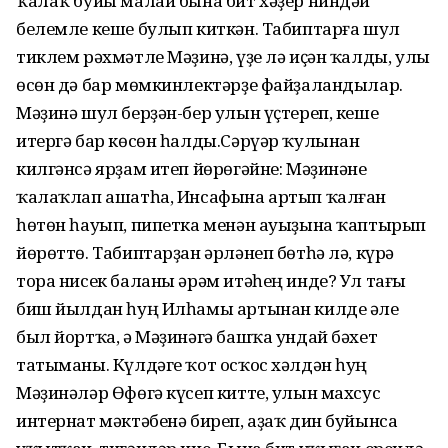
ҡалаҡ буйы малай бына бит хәҙер ниндәй
белемле кеше булып киткән. Табиптарға шул
тиклем рәхмәтле Мәҙинә, үҙе лә иҫән ҡалды, улы
өсөн дә бар мөмкинлектәрҙе файҙаландылар.
Мәҙинә шул берҙән-бер улын үҫтереп, кеше
итергә бар көсөн һалды.Сәрүәр ҡулынан
килгәнсә ярҙам итеп йөрөгәйне: Мәҙинәне
ҡалаҡлап ашатһа, Инсафына артып ҡалған
һөтөн һауып, пипетка менән ауыҙына ҡаптырып
йөрөттө. Табиптарҙан әрләнеп бөтһә лә, күрә
тора нисек баланы әрәм итәһең инде? Ул тағы
биш йылдан һуң Илһамы артынан килде әле
был йортҡа, ә Мәҙинәгә башҡа ундай бәхет
татыманы. Күлдәге ҡот осҡос хәлдән һуң
Мәҙинәләр Өфөгә күсеп китте, улын махсус
интернат мәктәбенә биреп, аҙаҡ дин буйынса