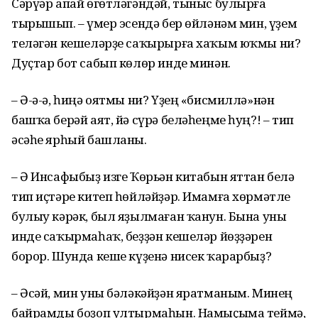
Сәрүәр апай өгөтләгәндәй, тыныс булырға
тырышып. – Ғүмер эсендә бер өйләнәм мин, үҙем
теләгән кешеләрҙе саҡырырға хаҡым юҡмы ни?
Дуҫтар бот сабып көлөр инде минән.
– Ә-ә-ә, һиңә оятмы ни? Үҙең «бисмиллә»нән
башҡа берәй аят, йә сүрә беләһеңме һуң?! – тип
әсәһе ярһый башланы.
– Ә Инсафыбыҙ изге Ҡөрьән китабын яттан белә
тип иҫтәре китеп һөйләйҙәр. Имамға хөрмәтле
булыу кәрәк, был яҙылмаған ҡанун. Бына уны
инде саҡырмаһаҡ, беҙҙән кешеләр йөҙҙәрен
борор. Шунда кеше күҙенә нисек ҡарарбыҙ?
– Әсәй, мин уны бәләкәйҙән яратманым. Минең
байрамды боҙоп ултырмаһын. Намыҫыма теймә,