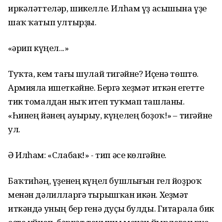
иркәләттеләр, шикелле. Илһам үҙ асышына үҙе
шаҡ ҡатып ултырҙы.
«Ғәрип күңел...»
Туҡта, кем тағы шулай тигәйне? Иҫенә төштө.
Армияла ишеткәйне. Бергә хеҙмәт иткән егетте
тик томалдан ныҡ итеп туҡмап ташланы.
«Һинең йәнең ауырыу, күңелең боҙоҡ!» – тигәйне
ул.
Ә Илһам: «Слабак!» - тип әсе көлгәйне.
Баҡтиһәң, үҙенең күңел бушлығын гел йоҙроҡ
менән дәлилларгә тырышҡан икән. Хеҙмәт
иткәндә уның бер генә дуҫы булды. Гитарала бик