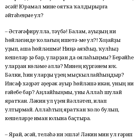
әсәй! Юрамал мине оятҡа ҡалдырырға
әйтәһеңме ул?
– Әстәғәфирулла, тәүбә! Балам, ауыҙың ни
һөйләгәнде ҡолағың ишетә-ме ул?! Хоҙайҙы
уҙып, аша һөйләшмә! Ниңә аяҡһыҙ, ҡулһыҙ
кешеләр ҙә бар, уларҙан да оялаһыңмы? Берәйһе
уларҙан көләме әллә? Минең күргәнем юҡ.
Бәлки, һин уларҙы үҙең мыҫҡыллайһыңдыр?
Инсаф хәҙрәт әҙерәк ауыр һөйләшә икән, уның ни
ғәйебе бар? Аңлайһыңмы, уны Аллаһ шулай
яратҡан. Ләкин ул үҙен йәлләтеп, илап
ултырмай. Аллаһтың яратҡан ҡоло булып,
кешеләрҙе иман юлына баҫтыра.
– Ярай, әсәй, теләһә ни эшлә! Ләкин мин ул ғәрип