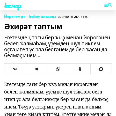
Һаҡмар
Йөрәгемдә - һөйөү ялҡыны
30 ЯНВАРЯ 2021, 17:25
Әхирәт таптым
Егетемдең тағы бер ҡыҙ менән йөрөгәнен
белеп ҡалмаһам, үҙемдең шул тиклем
оҫта итеп үс ала белгәнемде бер ҡасан да
белмәҫ инем...
Егетемдең тағы бер ҡыҙ менән йөрөгәнен
белеп ҡалмаһам, үҙемдең шул тиклем оҫта
итеп үс ала белгәнемде бер ҡасан да белмәҫ
инем. Тәүҙә ултырып, үкереп илап алдым.
Унан теге ҡыҙға киттем. Егеттең минең менән дә