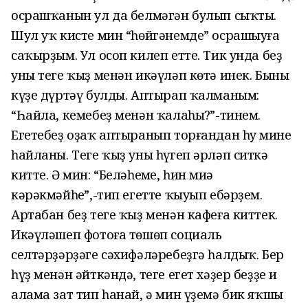
осрашҡанын ул да белмәгән булып сыҡты.
Шул уҡ кисте мин “һөйгәнемде” осрашыуға
саҡырҙым. Ул осоп килеп етте. Тик унда беҙ
уны теге ҡыҙ менән икәүләп көтә инек. Бының
күҙе дүртәү булды. Аптырап ҡалманым:
“Һайла, кемебеҙ менән ҡалаһың?”-тинем.
Егетебеҙ оҙаҡ аптыранып торғандан һуң мине
һайланы. Теге ҡыҙ уны һүгеп әрләп ситкә
китте. Ә мин: “Беләһеңме, һин миңә
кәрәкмәйһең”,-тип егетте ҡыуып ебәрҙем.
Артабан беҙ теге ҡыҙ менән кафеға киттек.
Икәүләшеп фотоға төшөп социаль
селтәрҙәрҙәге сәхифәләребеҙгә һалдыҡ. Бер
һүҙ менән әйткәндә, теге егет хәҙер беҙҙе иң
алама зат тип һанай, ә мин үҙемә бик яҡшы