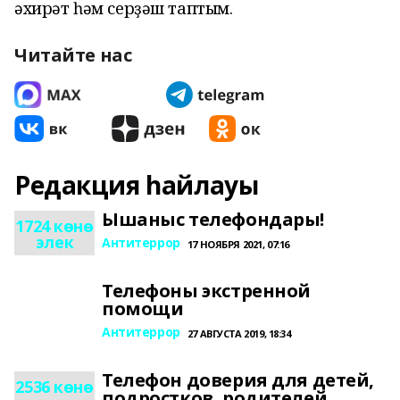
әхирәт һәм серҙәш таптым.
Читайте нас
Редакция һайлауы
Ышаныс телефондары!
1724 көнө
элек
Антитеррор
17 НОЯБРЯ 2021, 07:16
Телефоны экстренной
помощи
Антитеррор
27 АВГУСТА 2019, 18:34
Телефон доверия для детей,
2536 көнө
подростков, родителей