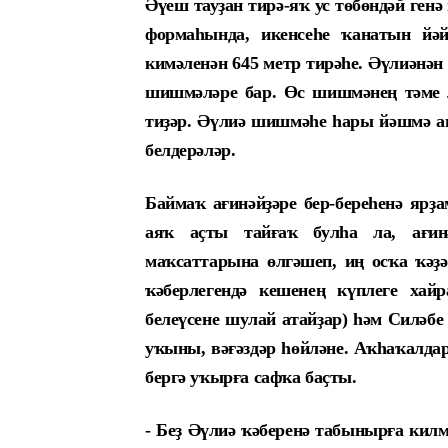
Әүеш тауҙан тирә-яҡ ус төбөндәй генә
формаһында, икенсеһе ҡанатын йәй
кимәленән 645 метр тирәһе. Әүлиәнә
шишмәләре бар. Өс шишмәнең тәме л
тиҙәр. Әүлиә шишмәһе һары йәшмә а
белдерәләр.
Баймаҡ ағинәйҙәре бер-береһенә ярҙ
аяҡ аҫты тайғаҡ булһа ла, ағин
маҡсаттарына өлгәшеп, иң осҡа ҡәҙә
ҡәберлегендә кешенең күплеге хай
белеүсене шулай атайҙар) һәм Силәбе
уҡыны, вәғәздәр һөйләне. Аҡһаҡалдар
бергә уҡырға сафҡа баҫты.
- Беҙ Әүлиә ҡәберенә табынырға килм