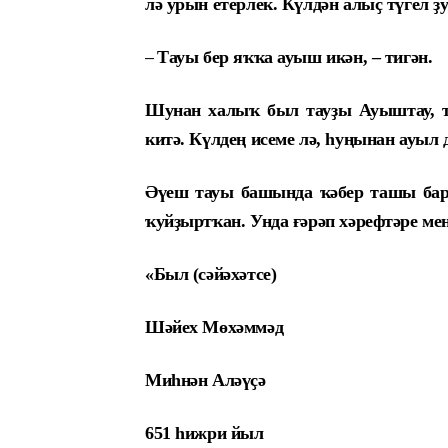
лә урын етерлек. Күлдән алыҫ түгел ҙу
–
Тауы бер яҡҡа ауыш икән, – тигән.
Шунан халыҡ был тауҙы Ауыштау, т
китә. Күлдең исеме лә, һуңынан ауыл
Әүеш тауы башында ҡәбер ташы бар
ҡуйҙыртҡан. Унда ғәрәп хәрефтәре ме
«Был (сәйәхәтсе)
Шәйех Мөхәммәд
Миһнән Аләүҫә
651 һижри йыл