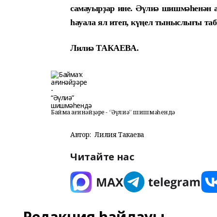
самауырҙар ине. Әүлиә шишмәһенән 
һауала ял итеп, күңел тыныслығы таб
Лилиә ТАКАЕВА.
Баймаҡ ағинәйҙәре - “Әүлиә” шишмәһендә
Автор:
Лилия Такаева
Читайте нас
Редакция һайлауы