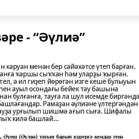
ре - “Әүлиә”
н каруан менән бер сәйәхәтсе үтеп барған.
уанға ҡаршы сыҡҡан һәм уларҙы ҡырған.
л, ә ил гиҙеп йөрөгән изге кеше булыуын
әһен ауыл осондағы бейек тау башына
ан булғанға, тауға ла шул исемде биргәндә
 башлағандар. Рамаҙан әүлиәне үлтергәндән
тауҙа урғылып шишмә ағып сыға. Шифалы
лыҡ килә башлай...
Әүеш (Әүлиә) тауын барып күрергә кемдәр генә