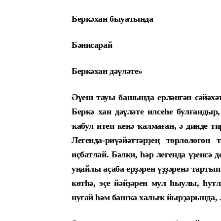
Беркәхан быуатында
Бәнисарай
Беркәхан дәүләте»
Әүеш тауы башында ерләнгән сәйәхәт
Беркә хан дәүләте илсеһе булғандыр
ҡабул итеп кенә ҡалмаған, ә динде т
Легенда-риүәйәттәрҙең төрлөлөгөн
иҫбатлай. Бәлки, һәр легенда үҙенсә
уңайлы аҫаба ерҙәрен үҙҙәренә тарт
көтһә, эҫе йәйҙәрен мул һыулы, һут
нуғай һәм башҡа халыҡ йырҙарында, 