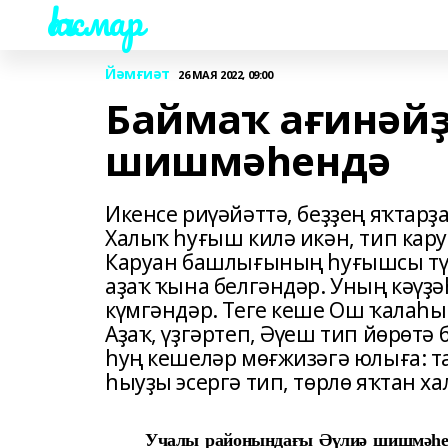
Һаҡмар
Йәмғиәт
26 МАЯ 2022, 09:00
Баймаҡ ағинәйҙә
шишмәһендә
Икенсе риүәйәттә, беҙҙең яҡтарҙа
Халыҡ һуғыш килә икән, тип кар
Каруан башлығының һуғышсы түге
аҙаҡ ҡына белгәндәр. Уның кәүҙ
күмгәндәр. Теге кеше Ош ҡалаһын
Аҙаҡ, үҙгәртеп, Әүеш тип йөрөтә
һуң кешеләр мөғжизәгә юлыға: 
һыуҙы эсергә тип, төрлө яҡтан ха
Учалы районындағы Әүлиә шишмәһе, 