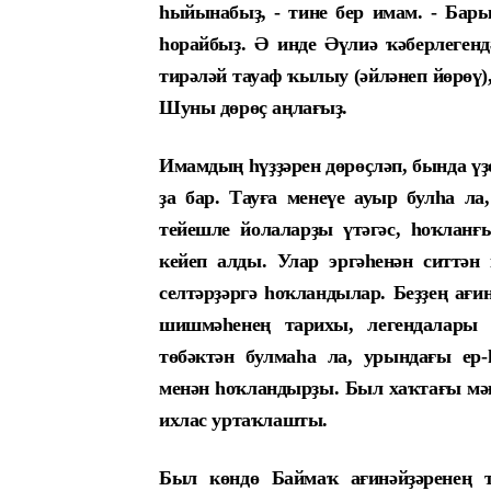
һыйынабыҙ, - тине бер имам. - Бар
һорайбыҙ. Ә инде Әүлиә ҡәберлеге
тирәләй тауаф ҡылыу (әйләнеп йөрөү),
Шуны дөрөҫ аңлағыҙ.
Имамдың һүҙҙәрен дөрөҫләп, бында үҙ
ҙа бар. Тауға менеүе ауыр булһа ла
тейешле йолаларҙы үтәгәс, һоҡланғы
кейеп алды. Улар эргәһенән ситтән
селтәрҙәргә һоҡландылар. Беҙҙең ағи
шишмәһенең тарихы, легендалары 
төбәктән булмаһа ла, урындағы ер
менән һоҡландырҙы. Был хаҡтағы мәғ
ихлас уртаҡлашты.
Был көндө Баймаҡ ағинәйҙәренең т