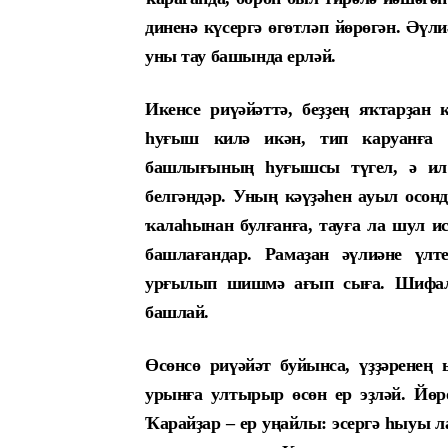
диненә күсергә өгөтләп йөрөгән. Әү
уны тау башында ерләй.
Икенсе риүәйәттә, беҙҙең яҡтарҙан 
һуғыш килә икән, тип каруанға
башлығының һуғышсы түгел, ә ил 
белгәндәр. Уның кәүҙәһен ауыл осон
ҡалаһынан булғанға, тауға ла шул ис
башлағандар. Рамаҙан әүлиәне үлт
урғылып шишмә ағып сыға. Шифалы
башлай.
Өсөнсө риүәйәт буйынса, үҙҙәрене
урынға ултырыр өсөн ер эҙләй. Йөрө
Ҡарайҙар – ер уңайлы: эсергә һыуы л