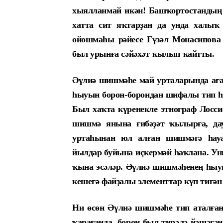
хыялланмай икән! Башҡортостандың т
хатта сит яҡтарҙан да унда халыҡ
ойошмаһы рәйесе Гүзәл Монасипова е
был урынға сәйәхәт ҡылып ҡайтты.
Әүлиә шишмәһе май урталарында аға 
һыуын борон-борондан шифалы тип һа
Был хаҡта күренекле этнограф Лосси
шишмә янына ғибәҙәт ҡылырға, дау
уртаһынан юл алған шишмәгә һау
йылдар буйына иҫкермәй һаҡлана. Ун
ҡына эсәләр. Әүлиә шишмәһенең һыу
кешегә файҙалы элементтар күп тигән
Ни өсөн Әүлиә шишмәһе тип аталған 
ҡарағанда, борон был тирәлә йәшәгә