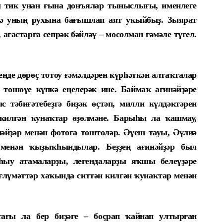
ы тик унан ғына донъялар тыныслығы, именлеге
ндә уның рухына бағышлап аят уҡыйбыҙ. Зыярат
 ағастарға сепрәк бәйләү – мосолман ғәмәле түгел.
еңде дөрөҫ тотоу ғәмәлдәрен күрһәткән алтаҡталар
, төшөүе күпкә еңелерәк ине. Баймаҡ ағинәйҙәре
с тәбиғәтебеҙгә биҙәк өҫтәп, милли күлдәктәрен
 килгән ҡунаҡтар өҙөлмәне. Барыһы ла ҡашмау,
нәйҙәр менән фотоға төштөләр. Әүеш тауы, Әүлиә
менән ҡыҙыҡһындылар. Беҙҙең ағинәйҙәр был
-һыу атамаларҙы, легендаларҙы яҡшы белеүҙәре
лүмәттәр хаҡында ситтән килгән ҡунаҡтар менән
ағы ла бер биҙәге – боҫрап ҡайнап ултырған