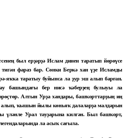
сенең был ерҙәрҙә Ислам динен таратып йөрөүсе
, тигән фараз бар. Сөнки Беркә хан үҙе Исламды
ирә-яҡҡа таратыу буйынса ла ҙур эш алып барған.
 тау башындағы бер нисә ҡәберҙең булыуы ла
 дөрөҫтөр. Алтын Урҙа хандары, башҡорттарҙың иң
ып алып, ҡышын йылы көньяҡ далаларҙа малдарын
лы үләнле Урал тауҙарына килгән. Был башҡорт,
легендаларында ла асыҡ сағыла.