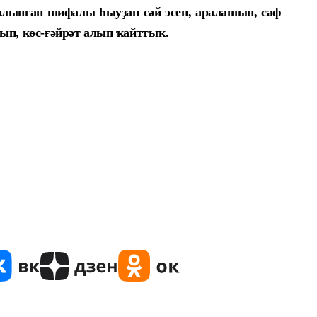
алынған шифалы һыуҙан сәй эсеп, аралашып, саф
ып, көс-ғәйрәт алып ҡайттыҡ.