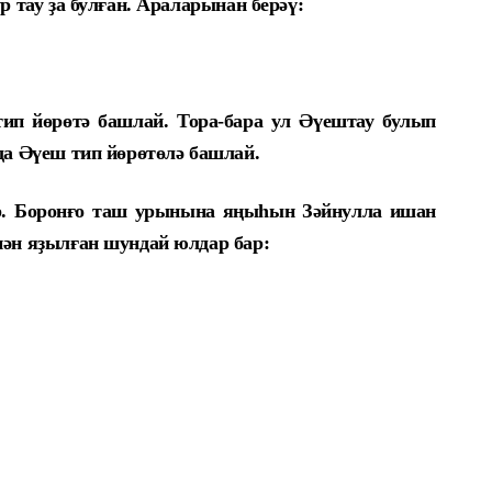
р тау ҙа булған. Араларынан берәү:
ип йөрөтә башлай. Тора-бара ул Әүештау булып
 да Әүеш тип йөрөтөлә башлай.
. Боронғо таш урынына яңыһын Зәйнулла ишан
нән яҙылған шундай юлдар бар: