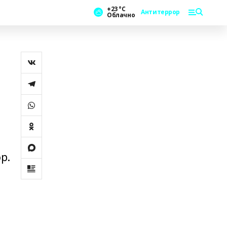
+23 °С
Антитеррор
Облачно
р.