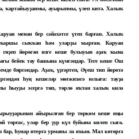
лиә, ҡартайыуҙанмы, ауырыпмы, үлеп китә. Халыҡ
каруан менән бер сәйәхәтсе үтеп барған. Халыҡ
 ҡаршы сыҡҡан һәм уларҙы ҡырған. Каруан
гиҙеп йөрөгән изге кеше булыуын аҙаҡ ҡына
дағы бейек тау башына күмгәндәр. Теге кеше Ош
емде биргәндәр. Аҙаҡ, үҙгәртеп, Әүеш тип йөрөтә
ергәндән һуң кешеләр мөғжизәгә юлыға: тауҙа
 һыуҙы эсергә тип, төрлө яҡтан халыҡ килә
ң ырыуҙарынан айырылған бер төркөм кеше яңы
й торғас, улар бер ҙур күл буйына килеп сыға.
а бар, һунар итергә урманы ла яҡын. Мал көтөргә