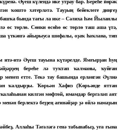
 күренә. Әүеш күлендә ике утрау бар. Береһе йөрәк
гән ҡошто хәтерләтә. Тауҙың бейеклеге диңгеҙ
н башҡа бында тағы ла ике – Сәлиха һәм Йыланлы
ә өс төрлө. Сөнки өсөһө өс төрлө таш аша үтә,
ша үткәнгә айырыуса шифалы, оҙаҡ һаҡлана, тип
ам итә-итә Әүеш тауына күтәрелде. Ямғырҙан һуң
әйҙәрҙең береһе лә туҡтап ҡалманы, ҡуйған
р менеп етте. Текә тау башында ерләнгән Әүлиә
ран ҡалдырҙы. Ҡөрьән Хафиз (Ҡөрьәнде яттан
 ҡалаһынан килгән мөфтөй, имамдар бергәләп аят
 менән берлектә беҙҙең ағинәйҙәр ҙә өйлә намаҙын
әйбеҙ, Аллаһы Тәғәләгә генә табынабыҙ, уға ғына