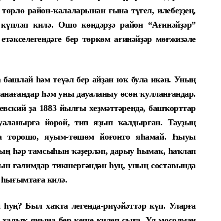
өрлө район-ҡалаларынан ғына түгел, илебеҙҙең,
 күпләп килә. Ошо көндәрҙә район “Ағинәйҙәр”
тәкселегендәге бер төркөм ағинәйҙәр мөғжизәле
башлай һәм теүәл бер айҙан юҡ була икән. Уның
нағандар һәм уны дауаланыу өсөн ҡулланғандар.
евский ҙа 1883 йылғы хеҙмәттәрендә, башҡорттар
аланырға йөрөй, тип яҙып ҡалдырған. Тауҙың
а торошо, яуым-төшөм йоғонто яһамай. Һыуы
ың һәр тамсыһын ҡәҙерләп, дарыу һымаҡ, һаҡлап
ын ғалимдар тикшергәндән һуң, уның составында
 һығымтаға килә.
һуң? Был хаҡта легенда-риүәйәттәр күп. Уларға
н халыҡ янына бер кеше килеп сыға. Ул мосолман