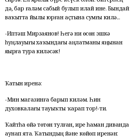
дә, бар ғаләм сабый булып илай ине. Бындай
ваҡытта йылы юрған аҫтына сумғы килә...
-Иптәш Мирзаянов! Һеҙгә ни өсөн эшкә
һуңлауығыҙ хаҡындағы аңлатманы яңынан
яҙырға тура киләсәк!
Ҡатын иренә:
-Мин магазинға барып киләм. Һин
духовкалағы тауыҡты ҡарап тор!-ти.
Ҡайтһа өйҙә төтөн тулған, ире һаман диванда
аунап ята. Ҡатындың йәне көйөп иренән: