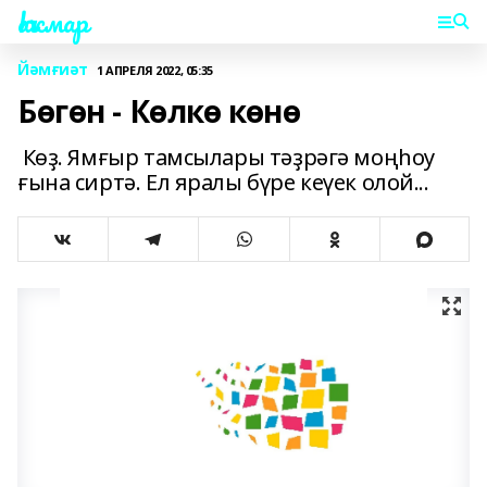
Һаҡмар
Йәмғиәт
1 АПРЕЛЯ 2022, 05:35
Бөгөн - Көлкө көнө
Көҙ. Ямғыр тамсылары тәҙрәгә моңһоу
ғына сиртә. Ел яралы бүре кеүек олой...