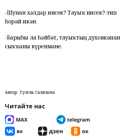
-Шунан хәлдәр нисек? Тауыҡ нисек?-тип
һорай икән.
-Барыһы ла һәйбәт, тауыҡтың духовканан
сыҡҡаны күренмәне.
Автор:
Гузель Салихова
Читайте нас