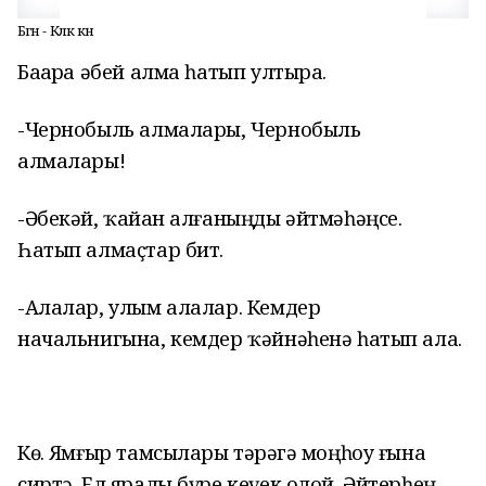
Бөгөн - Көлкө көнө
Баҙарҙа әбей алма һатып ултыра.
-Чернобыль алмалары, Чернобыль
алмалары!
-Әбекәй, ҡайҙан алғаныңды әйтмәһәңсе.
Һатып алмаҫтар бит.
-Алалар, улым алалар. Кемдер
начальнигына, кемдер ҡәйнәһенә һатып ала.
Көҙ. Ямғыр тамсылары тәҙрәгә моңһоу ғына
сиртә. Ел яралы бүре кеүек олой. Әйтерһең