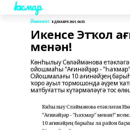
Һаҡмар
Йәмғиәт
8 ДЕКАБРЯ 2021, 06:35
Икенсе Этҡол ағ
менән!
Көнһылыу Сөләймәнова етәкләгә
ойошмаһы "Ағинәйҙәр - "Һаҡмар"
Ойошмалағы 10 ағинәйҙең барыһ
ҡоро ауыл тормошонда әүҙем ҡат
матбуғатты күтәрмәләүгә тос өлө
Көнһылыу Сөләймәнова етәкләгән И
"Ағинәйҙәр - "Һаҡмар" менән!" ис
10 ағинәйҙең барыһы ла район баҫ