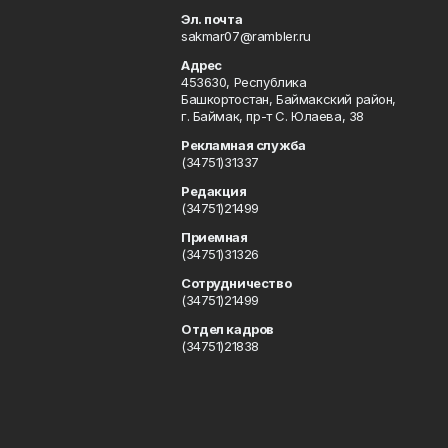
Эл. почта
sakmar07@rambler.ru
Адрес
453630, Республика
Башкортостан, Баймакский район,
г. Баймак, пр-т С. Юлаева, 38
Рекламная служба
(34751)31337
Редакция
(34751)21499
Приемная
(34751)31326
Сотрудничество
(34751)21499
Отдел кадров
(34751)21838