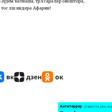
әүҙем ҡатнаша, төрлө саралар ойоштора,
ос өлөш индерә. Афарин!
Антитеррор
27 АВГУСТА 2019, 19:4