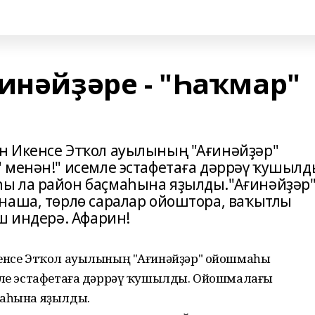
инәйҙәре - "Һаҡмар"
н Икенсе Этҡол ауылының "Ағинәйҙәр"
 менән!" исемле эстафетаға дәррәү ҡушылд
ы ла район баҫмаһына яҙылды."Ағинәйҙәр
наша, төрлө саралар ойоштора, ваҡытлы
ш индерә. Афарин!
кенсе Этҡол ауылының "Ағинәйҙәр" ойошмаһы
емле эстафетаға дәррәү ҡушылды. Ойошмалағы
маһына яҙылды.