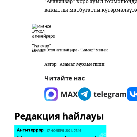
"Ағинәйҙәр" ҡоро ауыл тормошонда 
ваҡытлы матбуғатты күтәрмәләүгә т
Икенсе Этҡол ағинәйҙәре - "Һаҡмар" менән!
Автор:
Азамат Мухаметшин
Читайте нас
Редакция һайлауы
Антитеррор
17 НОЯБРЯ 2021, 07:16