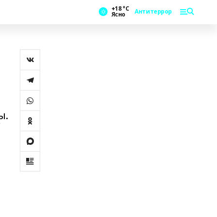
+18 °С
Антитеррор
Ясно
ы.
"