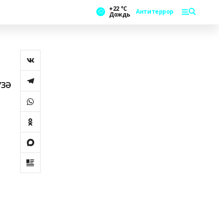
+22 °С
Антитеррор
Дождь
үзә