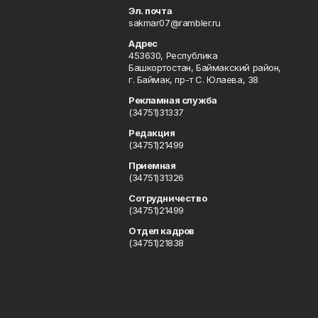
Эл. почта
sakmar07@rambler.ru
Адрес
453630, Республика
Башкортостан, Баймакский район,
г. Баймак, пр-т С. Юлаева, 38
Рекламная служба
(34751)31337
Редакция
(34751)21499
Приемная
(34751)31326
Сотрудничество
(34751)21499
Отдел кадров
(34751)21838