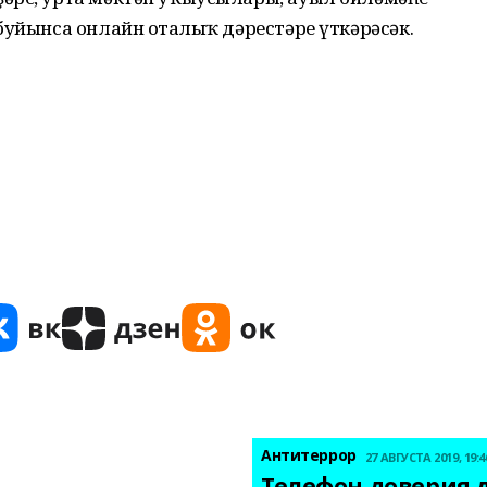
буйынса онлайн оҫталыҡ дәрестәре үткәрәсәк.
Антитеррор
27 АВГУСТА 2019, 19:4
Телефон доверия д