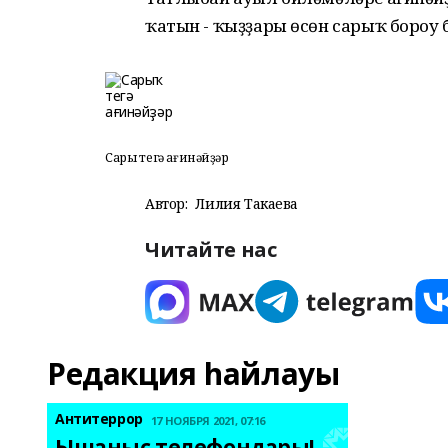
ҡатын - ҡыҙҙары өсөн сарыҡ бороу 
Сарыҡ тегә ағинәйҙәр
Автор:
Лилия Такаева
Читайте нас
Редакция һайлауы
Антитеррор
17 НОЯБРЯ 2021, 07:16
Ышаныс телефондары! 