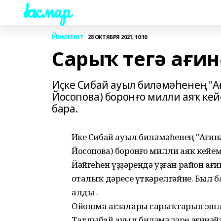
Һаҡмар
Йәмғиәт
28 ОКТЯБРЯ 2021, 10:10
Сарыҡ тегә ағи
Иҫке Сибай ауыл биләмәһенең "А
Йосопова) боронғо милли аяҡ ке
бара.
Иҫке Сибай ауыл биләмәһенең "Ағин
Йосопова) боронғо милли аяҡ кейем
Йәйгеһен үҙҙәрендә уҙған район а
оҫталыҡ дәресе үткәрелгәйне. Был 
алды .
Ойошма ағзалары сарыҡтарын эшләп 
Татлыбай ауыл биләмәләре ағинәйҙ