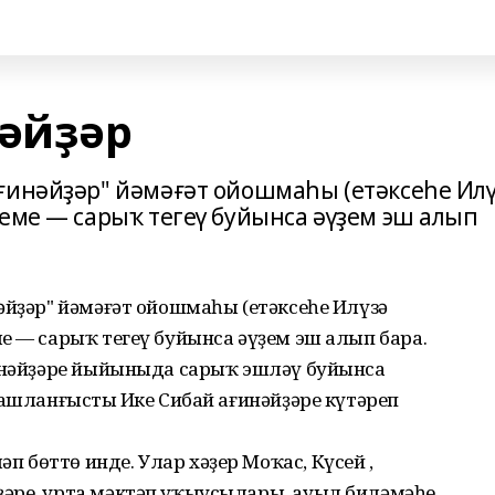
нәйҙәр
ғинәйҙәр" йәмәғәт ойошмаһы (етәксеһе Ил
йеме — сарыҡ тегеү буйынса әүҙем эш алып
әйҙәр" йәмәғәт ойошмаһы (етәксеһе Илүзә
е — сарыҡ тегеү буйынса әүҙем эш алып бара.
ғинәйҙәре йыйыныда сарыҡ эшләү буйынса
башланғысты Иҫке Сибай ағинәйҙәре күтәреп
бөттө инде. Улар хәҙер Моҡас, Күсей ,
әре, урта мәктәп уҡыусылары, ауыл биләмәһе