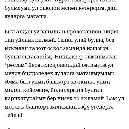
булмауын ул ошоноң менән күтәрергә, дан
яуларға маташа.
Был алдан уйланылған провокацион акция
тип уйлағы килмәй. Сөнки улай булһа, беҙ
ысынлап та ҡот осҡос заманда йәшәгән
булып сығасаҡбыҙ. Ниндәйҙер эшкинмәгән
“рәссам” йөрәтенең ошондай оятһыҙ ысул
менән билдәлелек яуларға маташыуылыр.
Әммә был уның башҡорт халҡына, уның
милли кейеменә, йолаларына булған
карикатураһын бер нисек тә аҡламай. Һәм ул
мотлаҡ башҡорт халҡынан ғәфү үтенергә
тейеш!