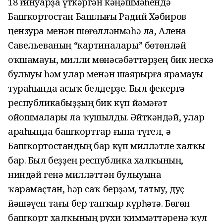
18 ғинуарҙа үткәргән кәңәшмәһендә
Башҡортостан Башлығы Радий Хәбиров
цензура менән шөғөлләнмәһә ла, Алена
Савельеваның “картиналары” бөтөнләй
оҡшамауы, милли мөнәсәбәттәрҙең бик нескә
булыуы һәм улар менән шаярырға ярамауы
тураһында асыҡ белдерҙе. Был фекергә
республикабыҙҙың бик күп йәмәғәт
ойошмалары ла ҡушылды. Әйткәндәй, улар
араһында башҡорттар ғына түгел, ә
Башҡортостандың бар күп милләтле халҡы
бар. Был беҙҙең республика халҡының,
ниндәй генә милләттән булыуына
ҡарамаҫтан, һәр саҡ берҙәм, татыу, дуҫ
йәшәүен тағы бер тапҡыр күрһәтә. Бөгөн
башҡорт халҡының рухи ҡиммәттәренә ҡул