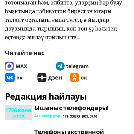
тотонмаған
һәм, әлбиттә, уларҙың һәр буяу-
һыҙығында тәбиғәттән бирелгән юғары
талант оҫталығы ғына түгел, ә йылдар
дауамында тырышып, көн-төн үҙ һәләтең
өҫтөңдә эшләү ярылып ята...
Читайте нас
Редакция һайлауы
Ышаныс телефондары!
1726 көнө
элек
Антитеррор
17 НОЯБРЯ 2021, 07:16
Телефоны экстренной