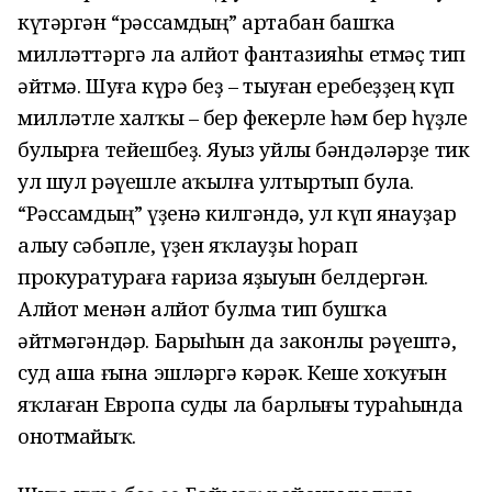
күтәргән “рәссамдың” артабан башҡа
милләттәргә ла алйот фантазияһы етмәҫ тип
әйтмә. Шуға күрә беҙ – тыуған еребеҙҙең күп
милләтле халҡы – бер фекерле һәм бер һүҙле
булырға тейешбеҙ. Яуыз уйлы бәндәләрҙе тик
ул шул рәүешле аҡылға ултыртып була.
“Рәссамдың” үҙенә килгәндә, ул күп янауҙар
алыу сәбәпле, үҙен яҡлауҙы һорап
прокуратураға ғариза яҙыуын белдергән.
Алйот менән алйот булма тип бушҡа
әйтмәгәндәр. Барыһын да законлы рәүештә,
суд аша ғына эшләргә кәрәк. Кеше хоҡуғын
яҡлаған Европа суды ла барлығы тураһында
онотмайыҡ.