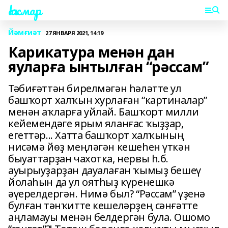
Һаҡмар
Йәмғиәт
27 ЯНВАРЯ 2021, 14:19
Карикатура менән дан
яуларға ынтылған “рәссам”
Тәбиғәттән бирелмәгән һәләтте ул
башҡорт халҡын хурлаған “картиналар”
менән аҡларға уйлай. Башҡорт милли
кейемендәге ярым яланғас ҡыҙҙар,
егеттәр... Хатта башҡорт халҡының
нисәмә йөҙ меңләгән кешеһен үткән
быуаттарҙан чахотка, нервы һ.б.
ауырыуҙарҙан дауалаған ҡымыҙ бешеү
йолаһын да ул оятһыҙ күренешкә
әүерелдергән. Нимә был? “Рәссам” үҙенә
булған тәнҡитте кешеләрҙең сәнғәтте
аңламауы менән белдергән була. Ошомо