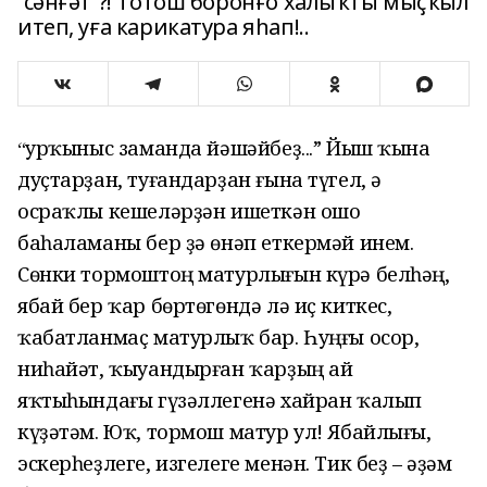
“сәнғәт”?! Тотош боронғо халыҡты мыҫҡыл
итеп, уға карикатура яһап!..
Ҡурҡыныс заманда йәшәйбеҙ...” Йыш ҡына
“
дуҫтарҙан, туғандарҙан ғына түгел, ә
осраҡлы кешеләрҙән ишеткән ошо
баһаламаны бер ҙә өнәп еткермәй инем.
Сөнки тормоштоң матурлығын күрә белһәң,
ябай бер ҡар бөртөгөндә лә иҫ киткес,
ҡабатланмаҫ матурлыҡ бар. Һуңғы осор,
ниһайәт, ҡыуандырған ҡарҙың ай
яҡтыһындағы гүзәллегенә хайран ҡалып
күҙәтәм. Юҡ, тормош матур ул! Ябайлығы,
эскерһеҙлеге, изгелеге менән. Тик беҙ – әҙәм