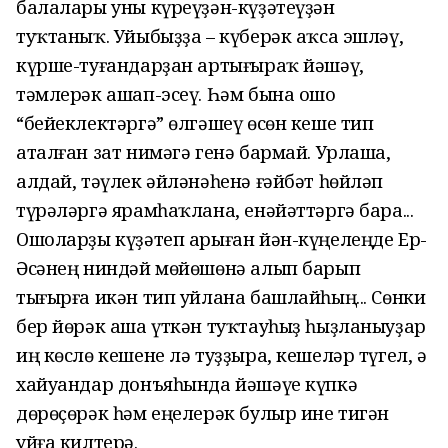
балалары уны күреүҙән-күҙәтеүҙән
туҡтаныҡ. Уйыбыҙҙа – күберәк аҡса эшләү,
күрше-туғандарҙан артығыраҡ йәшәү,
тәмлерәк ашап-эсеү. Һәм бына ошо
“бейеклектәргә” өлгәшеү өсөн кеше тип
аталған зат нимәгә генә бармай. Урлаша,
алдай, тәүлек әйләнәһенә ғәйбәт һөйләп
түрәләргә ярамһаҡлана, енәйәттәргә бара...
Ошоларҙы күҙәтеп арыған йән-күңелеңде Ер-
Әсәнең ниндәй мөйөшөнә алып барып
тығырға икән тип уйлана башлайһың... Сөнки
бер йөрәк аша үткән туҡтауһыҙ һыҙланыуҙар
иң көслө кешене лә туҙҙыра, кешеләр түгел, ә
хайуандар донъяһында йәшәүе күпкә
дөрөҫөрәк һәм еңелерәк булыр ине тигән
уйға килтерә.