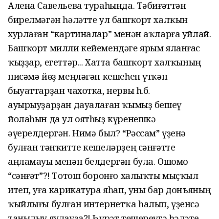
Алена Савельева тураһында. Тәбиғәттән
бирелмәгән һәләтте ул башҡорт халҡын
хурлаған “картиналар” менән аҡларға уйлай.
Башҡорт милли кейемендәге ярым яланғас
ҡыҙҙар, егеттәр... Хатта башҡорт халҡының
нисәмә йөҙ меңләгән кешеһен үткән
быуаттарҙан чахотка, нервы һ.б.
ауырыуҙарҙан дауалаған ҡымыҙ бешеү
йолаһын да ул оятһыҙ күренешкә
әүерелдергән. Нимә был? “Рәссам” үҙенә
булған тәнҡитте кешеләрҙең сәнғәтте
аңламауы менән белдергән була. Ошомо
“сәнғәт”?! Тотош боронғо халыҡты мыҫҡыл
итеп, уға карикатура яһап, уны бар донъяның
ҡыйлығы булған интернетҡа һалып, үҙенсә
танылыу яулауҙа?! Һүрәт төшөрөүгә һәләте