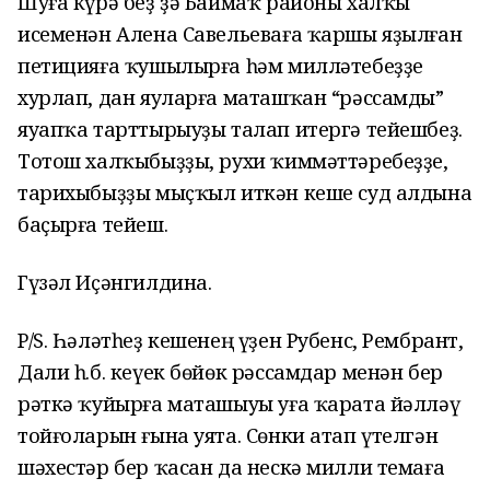
Шуға күрә беҙ ҙә Баймаҡ районы халҡы
исеменән Алена Савельеваға ҡаршы яҙылған
петицияға ҡушылырға һәм милләтебеҙҙе
хурлап, дан яуларға маташҡан “рәссамды”
яуапҡа тарттырыуҙы талап итергә тейешбеҙ.
Тотош халҡыбыҙҙы, рухи ҡиммәттәребеҙҙе,
тарихыбыҙҙы мыҫҡыл иткән кеше суд алдына
баҫырға тейеш.
Гүзәл Иҫәнгилдина.
P/S.
Һәләтһеҙ кешенең үҙен Рубенс, Рембрант,
Дали
һ.б.
кеүек бөйөк рәссамдар менән бер
рәткә ҡуйырға маташыуы уға ҡарата йәлләү
тойғоларын
ғына
уята. Сөнки атап үтелгән
шәхестәр бер ҡасан да
нескә
милли темаға