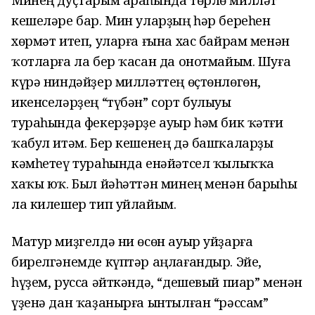
Минең дуҫтарым араһында төрлө милләт
кешеләре бар. Мин уларҙың һәр береһен
хөрмәт итеп, уларға ғына хас байрам менән
ҡотларға ла бер ҡасан да онотмайым. Шуға
күрә ниндәйҙер милләттең өҫтөнлөгөн,
икенселәрҙең “түбән” сорт булыуы
тураһында фекерҙәрҙе ауыр һәм бик ҡәтғи
ҡабул итәм. Бер кешенең дә башҡаларҙы
кәмһетеү тураһында енәйәтсел ҡылыҡҡа
хаҡы юҡ. Был йәһәттән минең менән барыһы
ла килешер тип уйлайым.
Матур миҙгелдә ни өсөн ауыр уйҙарға
бирелгәнемде күптәр аңлағандыр. Эйе,
һүҙем, русса әйткәндә, “дешевый пиар” менән
үҙенә дан ҡаҙанырға ынтылған “рәссам”