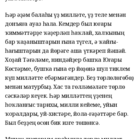
Һәр әҙәм балаһы үҙ милләте, үҙ теле менән
донъяға ауаз һала. Кемдер был юғары
ҡиммәттәрҙе ҡәҙерләп һаҡлай, халҡының
бар ҡаҙаныштарын ғына түгел, ә ҡайғы-
һағыштарын да йөрәге аша үткәреп йәшәй.
Хоҙай Тәғәләме, ниндәйҙер башҡа Юғары
Көстәрме, бушҡа ғына ер йөҙөнә шул тиклем
күп милләтте ебәрмәгәндер. Беҙ төрлөлөгөбөҙ
менән матурбыҙ. Хас та гөлләмәләге төрлө
сәскәләр кеүек. Һәр милләттең үҙенең
һоҡланғыс тарихы, милли кейеме, уйын
ҡоралдары, уй-хистәре, йола-ғәҙәттәре бар.
Был беҙҙең өсөн бик изге төшөнсә.