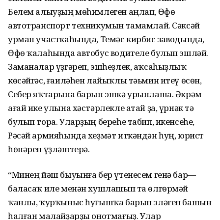
Белем алыуҙың мөһимлеген аңлап, Өфө
автотранспорт техникумын тамамлай. Сәксәй
урман участкаһында, Темәс кирбис заводында,
Өфө ҡалаһында автобус водителе булып эшләй.
Заманалар үҙгәреп, эшһеҙлек, аҡсаһыҙлыҡ
көсәйгәс, ғаиләһен лайыҡлы тәьмин итеү өсөн,
Себер яҡтарына барып эшкә урынлаша. Әкрәм
ағай ике улына хәстәрлекле атай ҙа, үрнәк тә
булып тора. Уларҙың береһе табип, икенсеһе,
Рәсәй армияһында хеҙмәт иткәндән һуң, юрист
һөнәрен үҙләштерә.
“Минең йәш быуынға бер үтенесем генә бар—
баласаҡ иле менән хушлашып та өлгөрмәй
ҡанлы, ҡурҡыныс һуғышҡа барып эләгеп башын
һалған малайҙарҙы онотмағыҙ. Улар