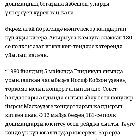
дошмандың боғаҙына йәбешеп, уларҙы
үлтереүен күреп таң ҡала.
Әкрәм ағай йөрәгендә мәңгелек эҙ ҡалдырған
күп яуҙы кисерә. Айырыуса ҡамауға эләккән 180-
се полкты азат иткән көн-төндәре хәтерендә
уйылып ҡалған.
“1980 йылдың 5 майында Гиндикуш янында
урынлашҡан часыбыҙға Иосиф Кобзон үҙенең
төркөмө менән концерт алып килде. Совет
һалдаттары алдында сығыш яһау өсөн популяр
йырсы Мәскәүҙәге концерттарын ҡалдырып
киткән икән. Ә 12 майҙа беҙҙең 181-се полк
дошмандарҙы юҡ итеү өсөн рейдҡа сыҡты. Тәүге
көндө үк күп юғалтыуҙар кисерҙек. Бар ерҙә