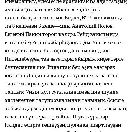
ыңғырашыу, үлемесле яраланған һалдаттарҙың
ауазы яңғырай ине. 38 көн эсендә ярты
полкыбыҙҙы юғалттыҡ. Беҙҙең БТР экипажында
ла 8 кешенән 3 кеше—мин, Анатолий Попов,
Евгений Панин тороп ҡалды. Рейд ваҡытында
иптәшебеҙ Ринат хәбәрһеҙ юғалды. Уны икенсе
көндө йылғала һал өҫтөндә табып алдыҡ.
Иптәшебеҙҙең тән ағзалары айырым киҫәктәргә
бүлгеләнгән ине. Ринаттан бер аҙна элегерәк
юғалған Дацконы ла шул рәүешле язаланған,
тән ағзаларын усаҡта ҡыҙҙырылған килеш
таптыҡ. Уның ҡул суғы ғына имен ине, шунда
эшләнелгән татуировкаһынан таныныҡ. Әсиргә
эләккәндәрҙе дошмандар йыртҡыстарса язалап,
ғазаплап үлтерә торғайны. Шуға күрә һәр
һалдат әсиргә төшөүҙән, пулянан, шартлауҙан