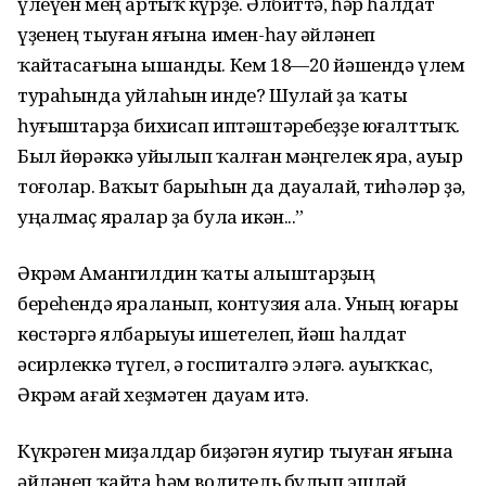
үлеүен мең артыҡ күрҙе. Әлбиттә, һәр һалдат
үҙенең тыуған яғына имен-һау әйләнеп
ҡайтасағына ышанды. Кем 18—20 йәшендә үлем
тураһында уйлаһын инде? Шулай ҙа ҡаты
һуғыштарҙа бихисап иптәштәребеҙҙе юғалттыҡ.
Был йөрәккә уйылып ҡалған мәңгелек яра, ауыр
тоғолар. Ваҡыт барыһын да дауалай, тиһәләр ҙә,
уңалмаҫ яралар ҙа була икән...”
Әкрәм Амангилдин ҡаты алыштарҙың
береһендә яраланып, контузия ала. Уның юғары
көстәргә ялбарыуы ишетелеп, йәш һалдат
әсирлеккә түгел, ә госпиталгә эләгә. Һауыҡҡас,
Әкрәм ағай хеҙмәтен дауам итә.
Күкрәген миҙалдар биҙәгән яугир тыуған яғына
әйләнеп ҡайта һәм водитель булып эшләй.