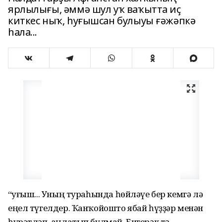
ярлылығы, әммә шул уҡ ваҡытта иҫ
киткес ныҡ, һуғышсан булыуы ғәжәпкә
һала...
“Һуғыш... Уның тураһында һөйләүе бер кемгә лә
еңел түгелдер. Ҡанҡойошто ябай һүҙҙәр менән
һүрәтләп, аңлатып булмай. Бигерәк тә