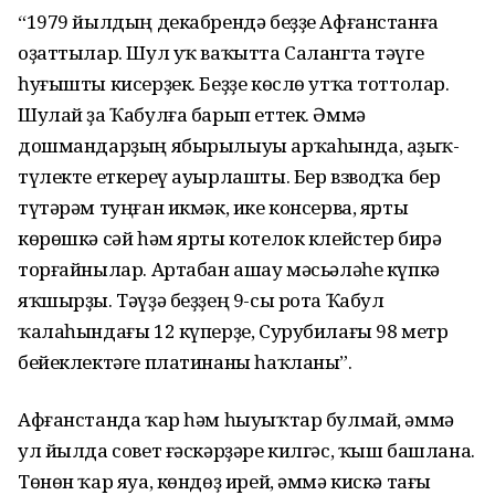
“1979 йылдың декабрендә беҙҙе Афғанстанға
оҙаттылар. Шул уҡ ваҡытта Салангта тәүге
һуғышты кисерҙек. Беҙҙе көслө утҡа тоттолар.
Шулай ҙа Ҡабулға барып еттек. Әммә
дошмандарҙың ябырылыуы арҡаһында, аҙыҡ-
түлекте еткереү ауырлашты. Бер взводҡа бер
түтәрәм туңған икмәк, ике консерва, ярты
көрөшкә сәй һәм ярты котелок клейстер бирә
торғайнылар. Артабан ашау мәсьәләһе күпкә
яҡшырҙы. Тәүҙә беҙҙең 9-сы рота Ҡабул
ҡалаһындағы 12 күперҙе, Сурубилағы 98 метр
бейеклектәге платинаны һаҡланы”.
Афғанстанда ҡар һәм һыуыҡтар булмай, әммә
ул йылда совет ғәскәрҙәре килгәс, ҡыш башлана.
Төнөн ҡар яуа, көндөҙ ирей, әммә кискә тағы