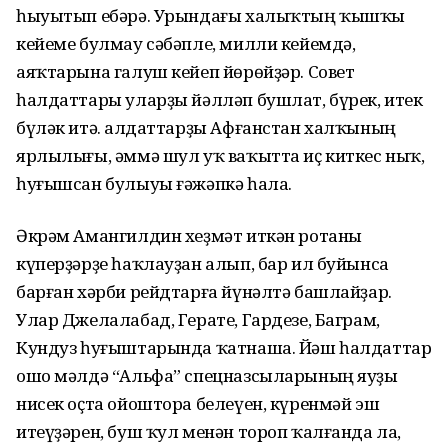
һыуытып ебәрә. Урындағы халыҡтың ҡышҡы
кейеме булмау сәбәпле, милли кейемдә,
аяҡтарына галуш кейеп йөрөйҙәр. Совет
һалдаттары уларҙы йәлләп бушлат, бүрек, итек
бүләк итә. Һалдаттарҙы Афғанстан халҡының
ярлылығы, әммә шул уҡ ваҡытта иҫ киткес ныҡ,
һуғышсан булыуы ғәжәпкә һала.
Әкрәм Амангилдин хеҙмәт иткән ротаны
күперҙәрҙе һаҡлауҙан алып, бар ил буйынса
барған хәрби рейдтарға йүнәлтә башлайҙар.
Улар Джелалабад, Герате, Гардезе, Баграм,
Кундуз һуғыштарында ҡатнаша. Йәш һалдаттар
ошо мәлдә “Альфа” спецназсыларының яуҙы
нисек оҫта ойоштора белеүен, күренмәй эш
итеүҙәрен, буш ҡул менән тороп ҡалғанда ла,