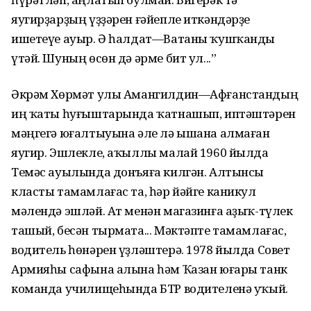
яугирҙарҙың үҙҙәрен ғәйепле иткәндәрҙе
ишетеүе ауыр. Ә һалдат—Ватаны ҡушҡанды
үтәй. Шуның өсөн дә әрме бит ул...”
Әкрәм Хөрмәт улы Амангилдин—Афғанстандың
иң ҡаты һуғыштарында ҡатнашып, иптәштәрен
мәңгегә юғалтыуына әле лә ышана алмаған
яугир. Эшлекле, аҡыллы малай 1960 йылда
Темәс ауылында донъяға килгән. Алтынсы
класты тамамлағас та, һәр йәйге каникул
мәлендә эшләй. Ат менән магазинға аҙыҡ-түлек
ташый, бесән тырмата... Мәктәпте тамамлағас,
водитель һөнәрен үҙләштерә. 1978 йылда Совет
Армияһы сафына алына һәм Ҡазан юғары танк
команда училищеһында БТР водителенә уҡый.