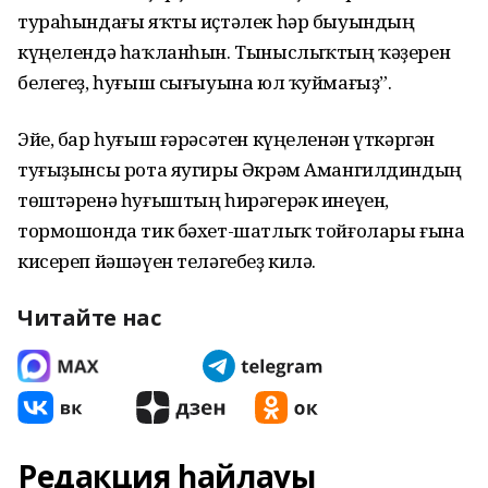
тураһындағы яҡты иҫтәлек һәр быуындың
күңелендә һаҡланһын. Тыныслыҡтың ҡәҙерен
белегеҙ, һуғыш сығыуына юл ҡуймағыҙ”.
Эйе, бар һуғыш ғәрәсәтен күңеленән үткәргән
туғыҙынсы рота яугиры Әкрәм Амангилдиндың
төштәренә һуғыштың һирәгерәк инеүен,
тормошонда тик бәхет-шатлыҡ тойғолары ғына
кисереп йәшәүен теләгебеҙ килә.
Читайте нас
Редакция һайлауы