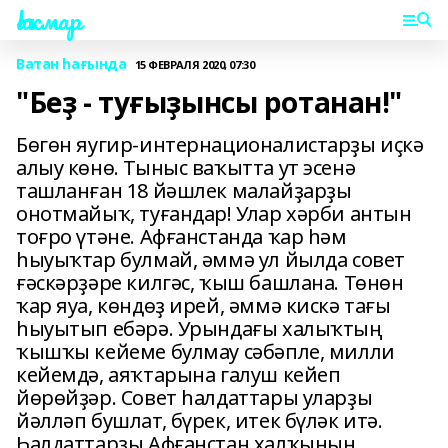
Һаҡмар
Ватан һағында
15 ФЕВРАЛЯ 2020, 07:30
"Беҙ - туғыҙынсы ротанан!"
Бөгөн яугир-интернационалистарҙы иҫкә
алыу көнө. Тыныс ваҡытта ут эсенә
ташланған 18 йәшлек малайҙарҙы
онотмайыҡ, туғандар! Улар хәрби антын
тоғро үтәне. Афғанстанда ҡар һәм
һыуыҡтар булмай, әммә ул йылда совет
ғәскәрҙәре килгәс, ҡыш башлана. Төнөн
ҡар яуа, көндөҙ ирей, әммә кискә тағы
һыуытып ебәрә. Урындағы халыҡтың
ҡышҡы кейеме булмау сәбәпле, милли
кейемдә, аяҡтарына галуш кейеп
йөрөйҙәр. Совет һалдаттары уларҙы
йәлләп бушлат, бүрек, итек бүләк итә.
Һалдаттарҙы Афғанстан халҡының