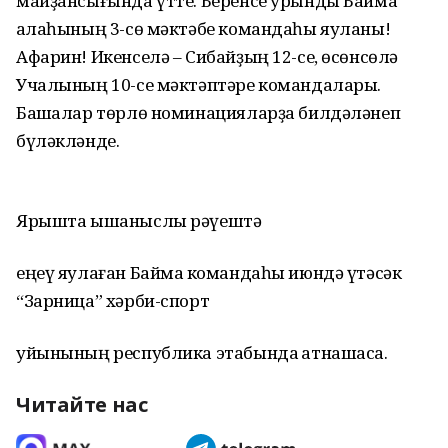
майҙансығында үтте. Беренсе урынды Баймаҡ
ҡалаһының 3-сө мәктәбе командаһы яуланы!
Афарин! Икенселә – Сибайҙың 12-се, өсөнсөлә
Учалының 10-се мәктәптәре командалары.
Башҡалар төрлө номинацияларҙа билдәләнеп
бүләкләнде.
Ярышта ышаныслы рәүештә
еңеү яулаған Баймаҡ командаһы июндә үтәсәк
“Зарница” хәрби-спорт
уйынының республика этабында ҡатнашасаҡ.
Читайте нас