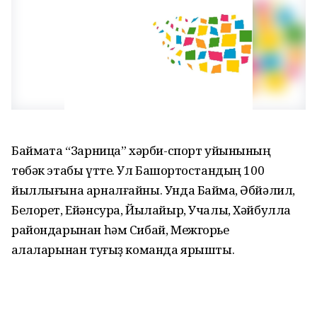
Баймаҡта “Зарница” хәрби-спорт уйынының
төбәк этабы үтте. Ул Башҡортостандың 100
йыллығына арналғайны. Унда Баймаҡ, Әбйәлил,
Белорет, Ейәнсура, Йылайыр, Учалы, Хәйбулла
райондарынан һәм Сибай, Межгорье
ҡалаларынан туғыҙ команда ярышты.