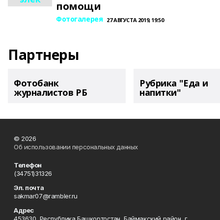
помощи
Фотогалерея
27 АВГУСТА 2019, 19:50
Партнеры
Фотобанк
Рубрика "Еда и
журналистов РБ
напитки"
© 2026
Об использовании персональных данных
Телефон
(34751)31326
Эл. почта
sakmar07@rambler.ru
Адрес
453630, Республика Башкортостан, Баймакский район, г.