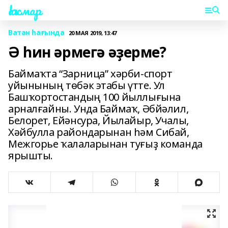
Һаҡмар
Ватан һағында
20 МАЯ 2019, 13:47
Ә һин әрмегә әҙерме?
Баймаҡта “Зарница” хәрби-спорт
уйынының төбәк этабы үтте. Ул
Башҡортостандың 100 йыллығына
арналғайны. Унда Баймаҡ, Әбйәлил,
Белорет, Ейәнсура, Йылайыр, Учалы,
Хәйбулла райондарынан һәм Сибай,
Межгорье ҡалаларынан туғыҙ команда
ярышты.