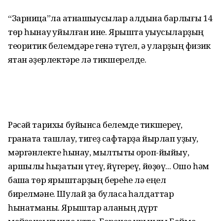
“Зарница”ла ҡатнашыусылар алдына барлығы 14
төр һынау ҡуйылған ине. Ярышта уҡыусыларҙың
теоритик белемдәре генә түгел, ә уларҙың физик
яҡтан әҙерлектәре лә тикшерелде.
Рәсәй тарихы буйынса белемде тикшереү,
граната ташлау, тигеҙ сафтарҙа йырлап уҙыу,
мәргәнлекте һынау, мылтыҡты ҡороп-йыйыу,
ҡаршылыҡ һыҙатын үтеү, йүгереү, йөҙөү... Ошо һәм
башҡа төр ярыштарҙың береһе лә еңел
бирелмәне. Шулай ҙа буласаҡ һалдаттар
һынатманы. Ярыштар ҡаланың дүрт