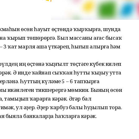
аҡмаһын өсөн һауыт өҫтөндә ҡырҡырға, шунда
а ҡырып төшөрөргә. Был массаны ағас бысаҡ
 – 3 ҡат марля аша үткәреп, һығып алырға һәм
рүлдең иң өҫтөнә ҡыҙғылт төҫтәге күбек килеп
әрәк. Ә инде ҡайнап сыҡҡан һутты ҡыҙыу утта
ерләнә. Һуттың күләме 5 – 6 тапҡырға
мы икәнлеген тикшерергә мөмкин. Бының өсөн
, тамыҙып ҡарарға кәрәк. Әгәр бал
мәк, ул әҙер. Әҙер ҡарбуз балы һуҙылып тора.
н быяла банкаларҙа һаҡларға кәрәк.