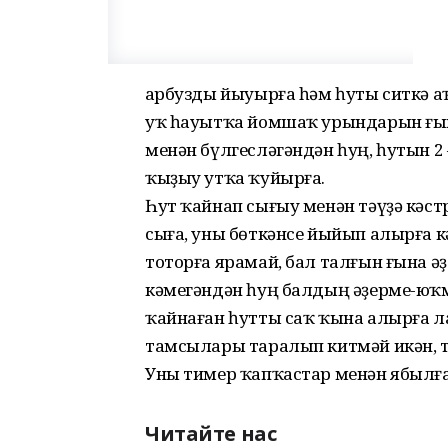
Ҡарбузды йыуырға һәм һуты ситкә 
уҡ һауытҡа йомшаҡ урындарын ғын
менән бүлгесләгәндән һуң, һутын 2
ҡыҙыу утҡа ҡуйырға.
Һут ҡайнап сығыу менән тәүҙә кәст
сыға, уны бөткәнсе йыйып алырға к
тоторға ярамай, бал талғын ғына әҙ
кәмегәндән һуң балдың әҙерме-юҡ
ҡайнаған һутты саҡ ҡына алырға ла
тамсылары таралып китмәй икән, ти
Уны тимер ҡапҡастар менән ябылға
Читайте нас