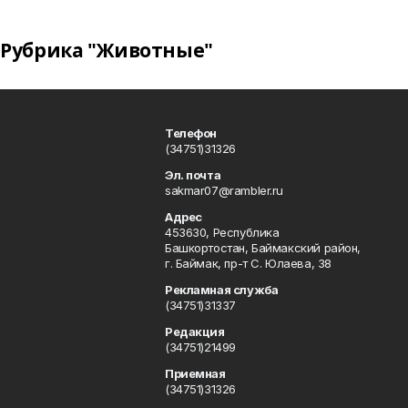
Рубрика "Животные"
Телефон
(34751)31326
Эл. почта
sakmar07@rambler.ru
Адрес
453630, Республика
Башкортостан, Баймакский район,
г. Баймак, пр-т С. Юлаева, 38
Рекламная служба
(34751)31337
Редакция
(34751)21499
Приемная
(34751)31326