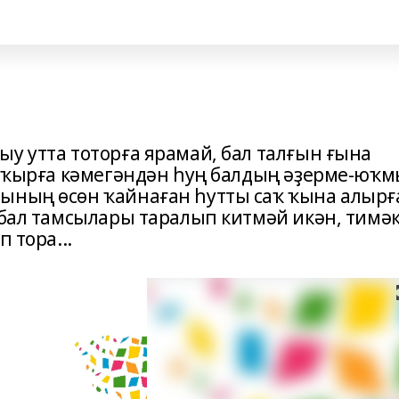
у утта тоторға ярамай, бал талғын ғына
тапҡырға кәмегәндән һуң балдың әҙерме-юҡ
ының өсөн ҡайнаған һутты саҡ ҡына алырғ
 бал тамсылары таралып китмәй икән, тимәк
 тора...