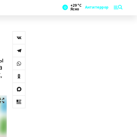
+29 °С
Антитеррор
Ясно
мы
а
,