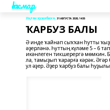
Һаҡмар
Уңған хужабикә
31 АВГУСТА 2020, 14:55
ҠАРБУЗ БАЛЫ
Ә инде ҡайнап сыҡҡан һутты ҡыҙы
әҙерләнә. Һуттың күләме 5 – 6 
икәнлеген тикшерергә мөмкин. Б
ла, тамыҙып ҡарарға кәрәк. Әгәр
ул әҙер. Әҙер ҡарбуз балы һуҙылып