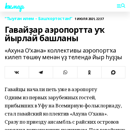
Һаҡмар
"Тыуған илем – Башҡортостан!”
1 ИЮЛЯ 2021, 22:37
Гавайҙар аэропортта уҡ
йырлай башланы
«Ахуна О’хана» коллективы аэропортҡа
килеп төшөү менән үҙ телендә йыр һуҙҙы
Гавайцы начали петь уже в аэропорту
Одним из первых зарубежных гостей,
прибывших в Уфу на Всемирную фольклориаду,
стал гавайский коллектив «Ахуна О’хана».
Сразу по приезду ансамбль с райских островов
зарядил встречающих позитивом. Под гавайскую