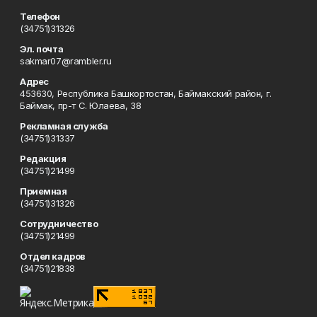
Телефон
(34751)31326
Эл. почта
sakmar07@rambler.ru
Адрес
453630, Республика Башкортостан, Баймакский район, г.
Баймак, пр-т С. Юлаева, 38
Рекламная служба
(34751)31337
Редакция
(34751)21499
Приемная
(34751)31326
Сотрудничество
(34751)21499
Отдел кадров
(34751)21838