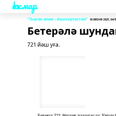
Һаҡмар
"Тыуған илем – Башҡортостан!”
16 ИЮНЯ 2021, 04:1
Бетерәлә шундай
721 йәш уға.
Бетерәлә 721 йәшлек ҡарағас үҫә. Уның 