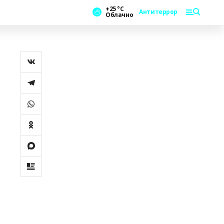
+25 °С
Антитеррор
Облачно