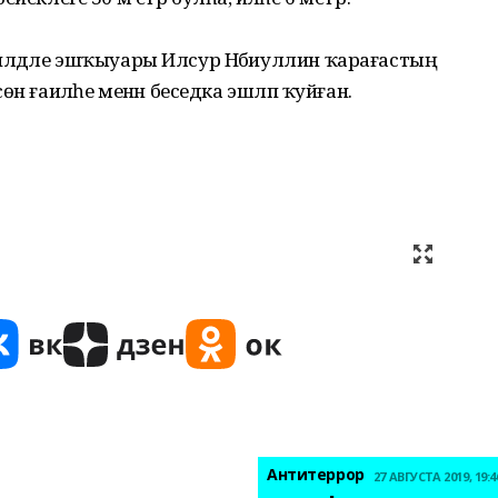
илдәле эшҡыуары Илсур Нәбиуллин ҡарағастың
н ғаиләһе менән беседка эшләп ҡуйған.
Антитеррор
27 АВГУСТА 2019, 19:4