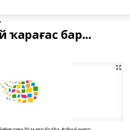
5
 ҡарағас бар...
бейеклеге 30 м етр булһа, әйләһе 6 метр.