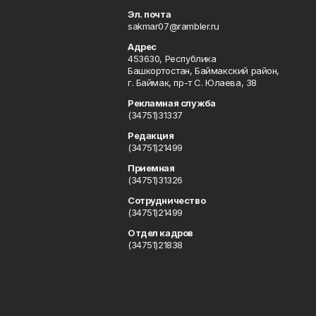
Эл. почта
sakmar07@rambler.ru
Адрес
453630, Республика
Башкортостан, Баймакский район,
г. Баймак, пр-т С. Юлаева, 38
Рекламная служба
(34751)31337
Редакция
(34751)21499
Приемная
(34751)31326
Сотрудничество
(34751)21499
Отдел кадров
(34751)21838