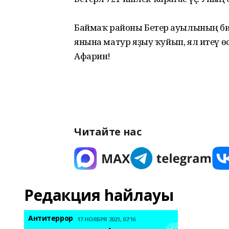
Баймаҡ районы Бетерә ауылының б
янына матур яҙыу ҡуйып, ял итеү өсө
Афарин!
Читайте нас
Редакция һайлауы
Антитеррор
17 НОЯБРЯ 2021, 07:16