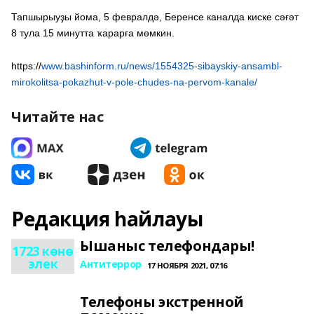
Тапшырыуҙы йома, 5 февралдә, Беренсе каналда киске сәғәт
8 тула 15 минутта ҡарарға мөмкин.
https://
www.bashinform.ru/news/1554325-sibayskiy-ansambl-
mirokolitsa-pokazhut-v-pole-chudes-na-pervom-kanale/
Читайте нас
Редакция һайлауы
Ышаныс телефондары!
1723 көнө
элек
Антитеррор
17 НОЯБРЯ 2021, 07:16
Телефоны экстренной