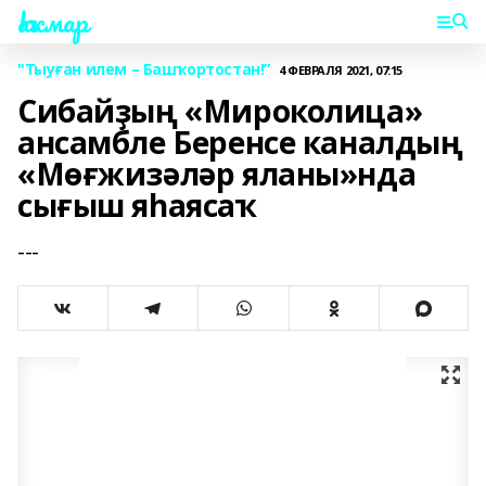
Һаҡмар
"Тыуған илем – Башҡортостан!”
4 ФЕВРАЛЯ 2021, 07:15
Сибайҙың «Мироколица»
ансамбле Беренсе каналдың
«Мөғжизәләр яланы»нда
сығыш яһаясаҡ
---