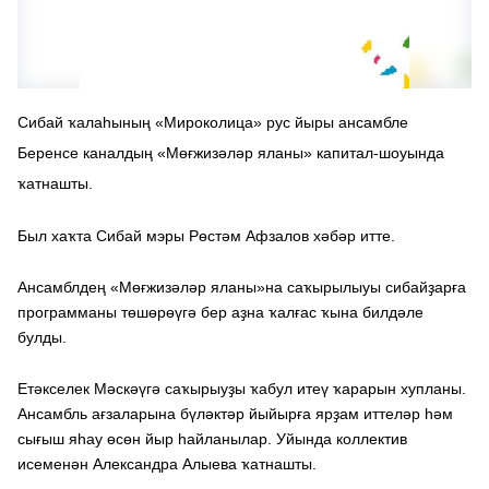
Сибай ҡалаһының «Мироколица» рус йыры ансамбле
Беренсе каналдың «Мөғжизәләр яланы» капитал-шоуында
ҡатнашты.
Был хаҡта Сибай мэры Рөстәм Афзалов хәбәр итте.
Ансамблдең «Мөғжизәләр яланы»на саҡырылыуы сибайҙарға
программаны төшөрөүгә бер аҙна ҡалғас ҡына билдәле
булды.
Етәкселек Мәскәүгә саҡырыуҙы ҡабул итеү ҡарарын хупланы.
Ансамбль ағзаларына бүләктәр йыйырға ярҙам иттеләр һәм
сығыш яһау өсөн йыр һайланылар. Уйында коллектив
исеменән Александра Алыева ҡатнашты.