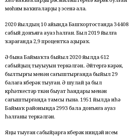
мөһим ваҡиғаларҙы үҙ эсенә ала.
2020 йылдың 10 айында Башҡортостанда 34408
сабый донъяға ауаз һалған. Был 2019 йылға
ҡарағанда 2,9 процентҡа аҙыраҡ.
Ә бына Баймаҡта быйыл 2020 йылда 612
сабыйҙың тыуыуын теркәлгән.. Әйтергә кәрәк,
былтырғы менән сағыштырғанда быйыл 29
балаға күберәк тыуған. Ә шулай ҙа был
күрһәткестәр үткән быуат һандары менән
сағыштырғанда тамсы ғына. 1951 йылда иһә
Баймаҡ районында 2993 бала донъяға ауаз
һалғаны теркәлгән.
Яңы тыуған сабыйҙарға күберәк ниндәй исем