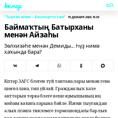
Һаҡмар
"Тыуған илем – Башҡортостан!”
19 ДЕКАБРЯ 2020, 15:30
Баймаҡтың Батырханы
менән Айзаһы
Зөлхизәһе менән Демиды... Һүҙ нимә
хаҡында бара?
Күптәр ЗАГС бүлеген туй тантаналары менән генә
шөғөлләнә, тип уйлай. Гражданлыҡ хәле
акттарын теркәү бүлеге кеше яҙмышының иң
мөһим ваҡиғаларына бәйле. Йәғни тыуғандан
алып үлгәнгә тиклемге тормошондағы барлыҡ
хәл-ваҡиғаларҙы рәсмиләштереүгә кәрәк булған