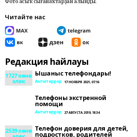
Фото асыҡ сығанаҡтарҙан алынды.
Читайте нас
Редакция һайлауы
Ышаныс телефондары!
1727 көнө
элек
Антитеррор
17 НОЯБРЯ 2021, 07:16
Телефоны экстренной
помощи
Антитеррор
27 АВГУСТА 2019, 18:34
Телефон доверия для детей,
2539 көнө
подростков, родителей
элек