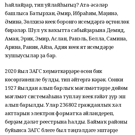
һайлайҙар, тип уйлайһығыҙ? Ата-әсәләр
башлыса Батырхан, Әмир, Ибраһим, Мәҙинә,
Әминә, Зөлхизә кеүек боронғо исемдәргә өҫтөнлөк
бирәләр. Шул уҡ ваҡытта сабыйҙарына Демид,
Аман, Эрик, Эмир, Аслан, Ранэль, Белла, Самина,
Арина, Рания, Айза, Адия кеүек ят исемдәрҙе
ҡушыусылар ҙа бар.
2020 йыл ЗАГС хеҙмәткәрҙәре өсөн бик
көсөргәнешле булды, тип әйтергә кәрәк. Сөнки
1927 йылдан алып барлыҡ мәғлүмәттәрҙе дөйөм
мәғлүмәт системаһына туплау кеүек ғәйәт ҙур эш
алып барылды. Улар 236802 гражданлыҡ хәл
акттарын электрон форматҡа әйләндереп,
берҙәм дәүләт реестрына һалды. Баймаҡ районы
буйынса ЗАГС бүлеге был тәңгәлдәге эштәрҙе