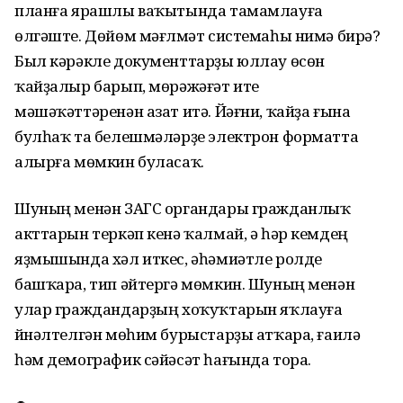
планға ярашлы ваҡытында тамамлауға
өлгәште. Дөйөм мәғлүмәт системаһы нимә бирә?
Был кәрәкле документтарҙы юллау өсөн
ҡайҙалыр барып, мөрәжәғәт итеү
мәшәҡәттәренән азат итә. Йәғни, ҡайҙа ғына
булһаҡ та белешмәләрҙе электрон форматта
алырға мөмкин буласаҡ.
Шуның менән ЗАГС органдары гражданлыҡ
акттарын теркәп кенә ҡалмай, ә һәр кемдең
яҙмышында хәл иткес, әһәмиәтле ролде
башҡара, тип әйтергә мөмкин. Шуның менән
улар граждандарҙың хоҡуҡтарын яҡлауға
йүнәлтелгән мөһим бурыстарҙы атҡара, ғаилә
һәм демографик сәйәсәт һағында тора.