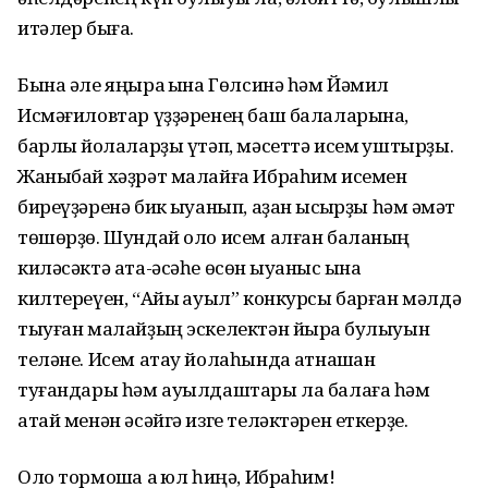
итәлер быға.
Бына әле яңыраҡ ҡына Гөлсинә һәм Йәмил
Исмәғиловтар үҙҙәренең баш балаларына,
барлыҡ йолаларҙы үтәп, мәсеттә исем ҡуштырҙы.
Жаныбай хәҙрәт малайға Ибраһим исемен
биреүҙәренә бик ҡыуанып, аҙан ҡысҡырҙы һәм ҡәмәт
төшөрҙө. Шундай оло исем алған баланың
киләсәктә ата-әсәһе өсөн ҡыуаныс ҡына
килтереүен, “Айыҡ ауыл” конкурсы барған мәлдә
тыуған малайҙың эскелектән йыраҡ булыуын
теләне. Исем атау йолаһында ҡатнашҡан
туғандары һәм ауылдаштары ла балаға һәм
атай менән әсәйгә изге теләктәрен еткерҙе.
Оло тормошҡа аҡ юл һиңә, Ибраһим!