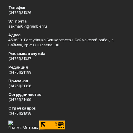
Телефон
(34751)31326
Эл. почта
sakmar07@rambler.ru
Адрес
453630, Республика Башкортостан, Баймакский район, г.
Баймак, пр-т С. Юлаева, 38
Рекламная служба
(34751)31337
Редакция
(34751)21499
Приемная
(34751)31326
Сотрудничество
(34751)21499
Отдел кадров
(34751)21838