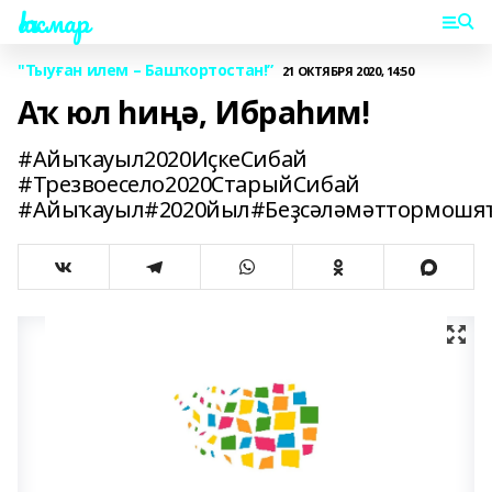
Һаҡмар
"Тыуған илем – Башҡортостан!”
21 ОКТЯБРЯ 2020, 14:50
Аҡ юл һиңә, Ибраһим!
#Айыҡауыл2020ИҫкеСибай
#Трезвоесело2020СтарыйСибай
#Айыҡауыл#2020йыл#Беҙсәләмәттормошя