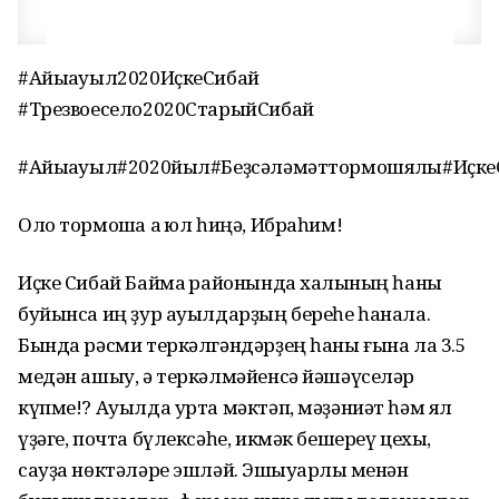
#Айыҡауыл2020ИҫкеСибай
#Трезвоесело2020СтарыйСибай
#Айыҡауыл#2020йыл#Беҙсәләмәттормошяҡлы#Иҫке
Оло тормошҡа аҡ юл һиңә, Ибраһим!
Иҫке Сибай Баймаҡ районында халҡының һаны
буйынса иң ҙур ауылдарҙың береһе һанала.
Бында рәсми теркәлгәндәрҙең һаны ғына ла 3.5
медән ашыу, ә теркәлмәйенсә йәшәүселәр
күпме!? Ауылда урта мәктәп, мәҙәниәт һәм ял
үҙәге, почта бүлексәһе, икмәк бешереү цехы,
сауҙа нөктәләре эшләй. Эшҡыуарлыҡ менән