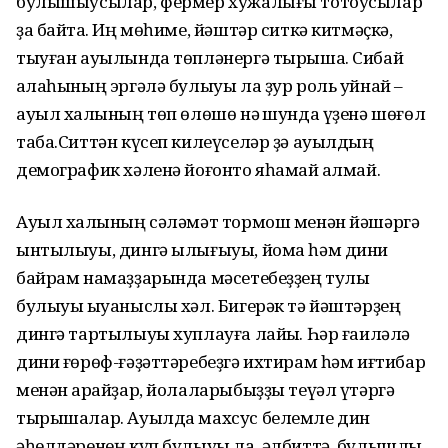
булышыусылар, фермер хужалығы тотоусылар
ҙа байтаҡ. Иң мөһиме, йәштәр ситкә китмәҫкә,
тыуған ауылында төпләнергә тырыша. Сибай
ҡалаһының эргәлә булыуы ла ҙур роль уйнай –
ауыл халҡының төп өлөшө нәҡ шунда үҙенә шөғөл
таба.Ситтән күсеп килеүселәр ҙә ауылдың
демографик хәленә йоғонто яһамай ҡалмай.
Ауыл халҡының сәләмәт тормош менән йәшәргә
ынтылыуы, дингә ылығыуы, йома һәм дини
байрам намаҙҙарында мәсетебеҙҙең тулы
булыуы ҡыуаныслы хәл. Бигерәк тә йәштәрҙең
дингә тартылыуы хуплауға лайыҡ. Һәр ғаиләлә
дини ғөрөф-ғәҙәттәребеҙгә ихтирам һәм иғтибар
менән ҡарайҙар, йолаларыбыҙҙы теүәл үтәргә
тырышалар. Ауылда махсус белемле дин
әһелдәренең күп булыуы ла, әлбиттә, булышлыҡ