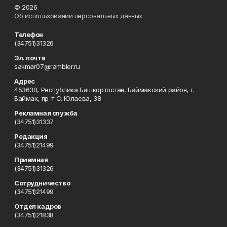
© 2026
Об использовании персональных данных
Телефон
(34751)31326
Эл. почта
sakmar07@rambler.ru
Адрес
453630, Республика Башкортостан, Баймакский район, г.
Баймак, пр-т С. Юлаева, 38
Рекламная служба
(34751)31337
Редакция
(34751)21499
Приемная
(34751)31326
Сотрудничество
(34751)21499
Отдел кадров
(34751)21838