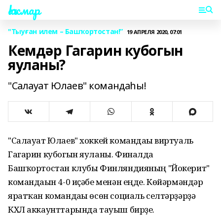
Һаҡмар
"Тыуған илем – Башҡортостан!”
19 АПРЕЛЯ 2020, 07:01
Кемдәр Гагарин кубогын
яуланы?
"Салауат Юлаев" командаһы!
"Салауат Юлаев" хоккей командаһы виртуаль
Гагарин кубогын яуланы. Финалда
Башҡортостан клубы Финляндияның "Йокерит"
командаһын 4-0 иҫәбе менән еңде. Көйәрмәндәр
яратҡан командаһы өсөн социаль селтәрҙәрҙә
КХЛ аккаунттарында тауыш бирҙе.