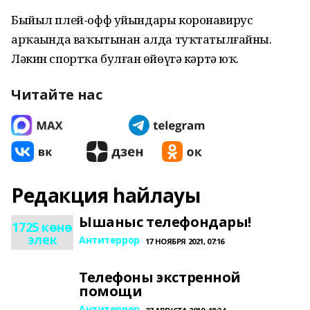
Быйыл плей-офф уйындары коронавирус
арҡаһында ваҡытынан алда туҡтатылғайны.
Ләкин спортҡа булған һөйөүгә кәртә юҡ.
Читайте нас
Редакция һайлауы
Ышаныс телефондары!
1725 көнө
элек
Антитеррор
17 НОЯБРЯ 2021, 07:16
Телефоны экстренной
помощи
Антитеррор